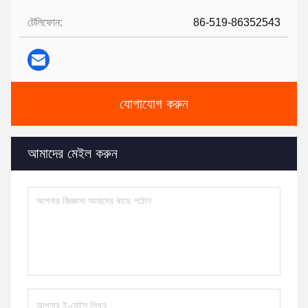
টেলিফোন:
86-519-86352543
যোগাযোগ করুন
আমাদের মেইল ​​করুন