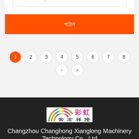
পাঠান
1
2
3
4
5
6
7
8
Changzhou Changhong Xianglong Machinery
Technology Co., Ltd