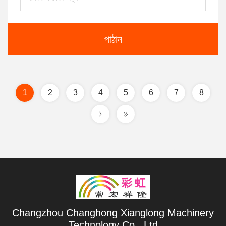
পাঠান
1
2
3
4
5
6
7
8
Changzhou Changhong Xianglong Machinery
Technology Co., Ltd