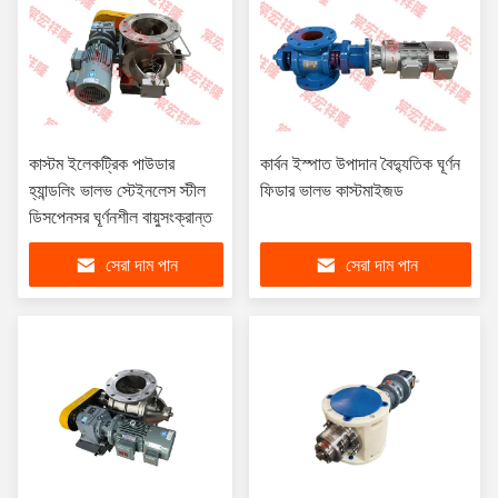
কাস্টম ইলেকট্রিক পাউডার
কার্বন ইস্পাত উপাদান বৈদ্যুতিক ঘূর্ণন
হ্যান্ডলিং ভালভ স্টেইনলেস স্টীল
ফিডার ভালভ কাস্টমাইজড
ডিসপেনসর ঘূর্ণনশীল বায়ুসংক্রান্ত
সেরা দাম পান
সেরা দাম পান