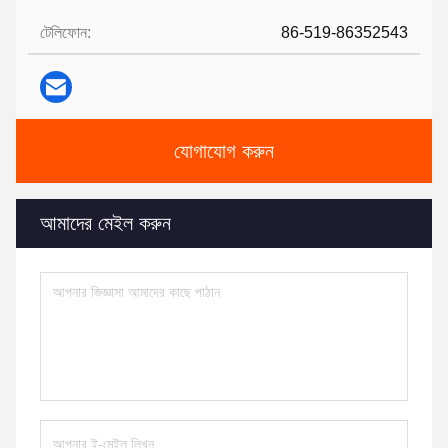
টেলিফোন:
86-519-86352543
যোগাযোগ করুন
আমাদের মেইল ​​করুন