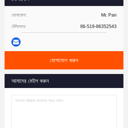
যোগাযোগ:
Mr. Pan
টেলিফোন:
86-519-86352543
যোগাযোগ করুন
আমাদের মেইল ​​করুন