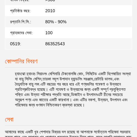
প্রতিষ্ঠার বছর:
2010
রপ্তানি পি.সি.:
80% - 90%
গ্রাহকদের সেবা:
100
0519:
86352543
কোম্পানির বিবরণ
চ্যাংঝো চ্যাংহং সিয়াংলং মেশিনারি টেকনোলজি কোং, লিমিটেড একটি বিশেষায়িত সংস্থা
যা বায়ু সিলিং মেশিন,তারকা সদৃশ উপাদান হ্যান্ডলিং সরঞ্জাম,রোটারি ভালভ,এবং
বৈদ্যুতিক বায়ু লক.এটি বছরের পর বছর ধরে এই পণ্যগুলির গবেষণা ও উন্নয়নে
প্রতিশ্রুতিবদ্ধ হয়েছে। এটি গবেষণা ও উন্নয়নের জন্য একটি সম্পূর্ণ প্রযুক্তিগত
শক্তি এবং উন্নত পরীক্ষার পদ্ধতি আছে,ডিজাইন ও উৎপাদনএটি চীনের সবচেয়ে
অনুরূপ পণ্য এবং জাতের একটি কারখানা। এবং এটির নকশা, উন্নয়ন, উৎপাদন এবং
পরিষেবার জন্য গুণমান নিশ্চিতকরণ ব্যবস্থা রয়েছে।
সেবা
আমাদের কাছে একটি খুব পেশাদার বিক্রয় দল রয়েছে যা আপনাকে সর্বোত্তম পরিষেবা সরবরাহ