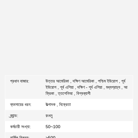
প্রধান বাজার:
উত্তর আমেরিকা , দক্ষিণ আমেরিকা , পশ্চিম ইউরোপ , পূর্ব
ইউরোপ , পূর্ব এশিয়া , দক্ষিণ - পূর্ব এশিয়া , মধ্যপ্রাচ্য , আ
ফ্রিকা , ত্তশেনিআ , বিশ্বব্যাপী
ব্যবসায়ের ধরন:
উত্পাদক , বিক্রেতা
ব্র্যান্ড:
রংধনু
কর্মচারী সংখ্যা:
50~100
বার্ষিক বিক্রয়:
>500