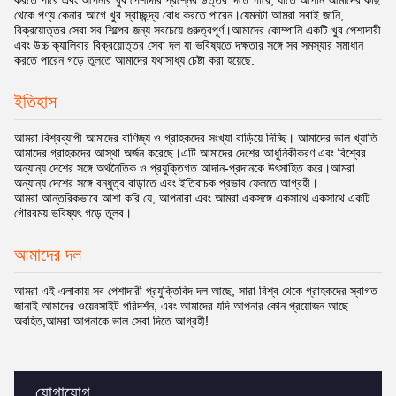
করতে পারে এবং আপনার খুব পেশাদার প্রশ্নের উত্তর দিতে পারে, যাতে আপনি আমাদের কাছ
থেকে পণ্য কেনার আগে খুব স্বাচ্ছন্দ্য বোধ করতে পারেন।যেমনটা আমরা সবাই জানি,
বিক্রয়োত্তর সেবা সব শিল্পের জন্য সবচেয়ে গুরুত্বপূর্ণ।আমাদের কোম্পানি একটি খুব পেশাদারী
এবং উচ্চ ক্যালিবার বিক্রয়োত্তর সেবা দল যা ভবিষ্যতে দক্ষতার সঙ্গে সব সমস্যার সমাধান
করতে পারেন গড়ে তুলতে আমাদের যথাসাধ্য চেষ্টা করা হয়েছে.
ইতিহাস
আমরা বিশ্বব্যাপী আমাদের বাণিজ্য ও গ্রাহকদের সংখ্যা বাড়িয়ে দিচ্ছি। আমাদের ভাল খ্যাতি
আমাদের গ্রাহকদের আস্থা অর্জন করেছে।এটি আমাদের দেশের আধুনিকীকরণ এবং বিশ্বের
অন্যান্য দেশের সঙ্গে অর্থনৈতিক ও প্রযুক্তিগত আদান-প্রদানকে উৎসাহিত করে।আমরা
অন্যান্য দেশের সঙ্গে বন্ধুত্ব বাড়াতে এবং ইতিবাচক প্রভাব ফেলতে আগ্রহী।
আমরা আন্তরিকভাবে আশা করি যে, আপনারা এবং আমরা একসঙ্গে একসাথে একসাথে একটি
গৌরবময় ভবিষ্যৎ গড়ে তুলব।
আমাদের দল
আমরা এই এলাকায় সব পেশাদারী প্রযুক্তিবিদ দল আছে, সারা বিশ্ব থেকে গ্রাহকদের স্বাগত
জানাই আমাদের ওয়েবসাইট পরিদর্শন, এবং আমাদের যদি আপনার কোন প্রয়োজন আছে
অবহিত,আমরা আপনাকে ভাল সেবা দিতে আগ্রহী!
যোগাযোগ