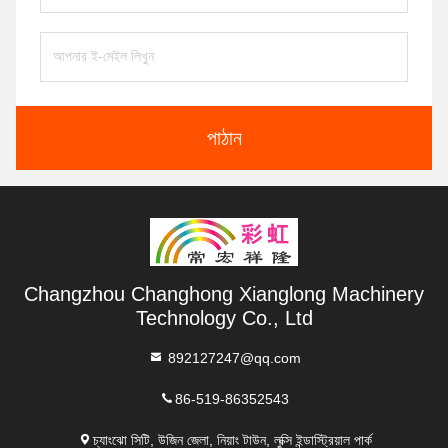
পাঠান
Changzhou Changhong Xianglong Machinery
Technology Co., Ltd
892127247@qq.com
86-519-86352543
চ্যাংঝো সিটি, উজিন জেলা, নিয়াং টাউন, লুক্সি ইন্ডাস্ট্রিয়াল পার্ক