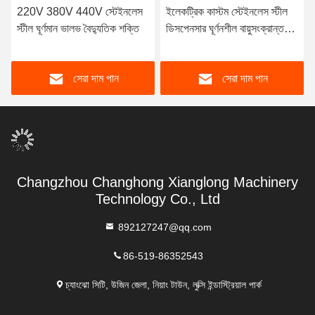
220V 380V 440V স্টেইনলেস
ইলেকট্রিক কাস্টম স্টেইনলেস স্টীল
স্টীল ঘূর্ণমান ভালভ বৈদ্যুতিক শক্তি
ডিসপেনসার ঘূর্ণনশীল বায়ুসংক্রান্ত
ভালভ
সেরা দাম পান
সেরা দাম পান
Changzhou Changhong Xianglong Machinery
Technology Co., Ltd
892127247@qq.com
86-519-86352543
চ্যাংঝো সিটি, উজিন জেলা, নিয়াং টাউন, লুক্সি ইন্ডাস্ট্রিয়াল পার্ক