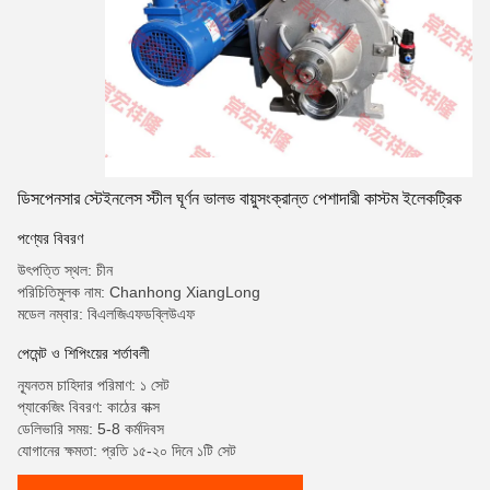
ডিসপেনসার স্টেইনলেস স্টীল ঘূর্ণন ভালভ বায়ুসংক্রান্ত পেশাদারী কাস্টম ইলেকট্রিক
পণ্যের বিবরণ
উৎপত্তি স্থল: চীন
পরিচিতিমুলক নাম: Chanhong XiangLong
মডেল নম্বার: বিএলজিএফডব্লিউএফ
পেমেন্ট ও শিপিংয়ের শর্তাবলী
ন্যূনতম চাহিদার পরিমাণ: ১ সেট
প্যাকেজিং বিবরণ: কাঠের বাক্স
ডেলিভারি সময়: 5-8 কর্মদিবস
যোগানের ক্ষমতা: প্রতি ১৫-২০ দিনে ১টি সেট