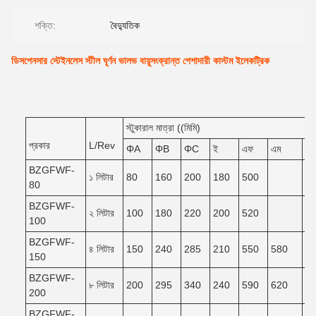
শক্তি:
বৈদ্যুতিক
ডিসপেনসার স্টেইনলেস স্টীল ঘূর্ণন ভালভ বায়ুসংক্রান্ত পেশাদারী কাস্টম ইলেকট্রিক
স্টুকারাল মাত্রা ((মিমি)
প্রকার
L/Rev
ΦA
ΦB
ΦC
ই
এফ
এম
এন
BZGFWF-
১ লিটার
80
160
200
180
500
80
BZGFWF-
২ লিটার
100
180
220
200
520
100
BZGFWF-
৪ লিটার
150
240
285
210
550
580
5
150
BZGFWF-
৮ লিটার
200
295
340
240
590
620
5
200
BZGFWF-