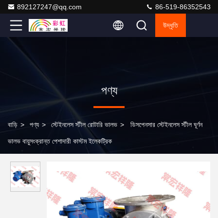
892127247@qq.com
86-519-86352543
উদ্ধৃতি
পণ্য
বাড়ি
>
পণ্য
>
স্টেইনলেস স্টীল রোটারি ভালভ
>
ডিসপেনসার স্টেইনলেস স্টীল ঘূর্ণন
ভালভ বায়ুসংক্রান্ত পেশাদারী কাস্টম ইলেকট্রিক