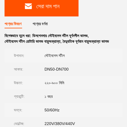
সেরা দাম পান
পণ্যের বিবরণ
পণ্যের বর্ণনা
বিশেষভাবে তুলে ধরা:
ডিসপেনসার স্টেইনলেস স্টীল ঘূর্ণনশীল ভালভ
,
স্টেইনলেস স্টীল রোটারি ভালভ বায়ুসংক্রান্ত
,
বৈদ্যুতিক ঘূর্ণমান বায়ুসংক্রান্ত ভালভ
উপাদান:
স্টেইনলেস স্টীল
আকার:
DN50-DN700
উচ্চতা:
২২০-৯০০ মিমি
গ্যারান্টি:
১ বছর
ঘনত্ব:
50/60Hz
ভোল্টেজ:
220V/380V/440V