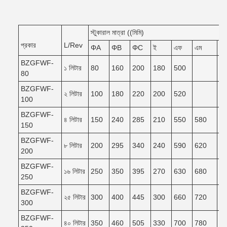
স্টুকারাল মাত্রা ((মিমি)
প্রকার
L/Rev
ΦA
ΦB
ΦC
ই
এফ
এম
এন
BZGFWF-
১ লিটার
80
160
200
180
500
80
BZGFWF-
২ লিটার
100
180
220
200
520
100
BZGFWF-
৪ লিটার
150
240
285
210
550
580
5
150
BZGFWF-
৮ লিটার
200
295
340
240
590
620
5
200
BZGFWF-
১৬ লিটার
250
350
395
270
630
680
6
250
BZGFWF-
২৫ লিটার
300
400
445
300
660
720
6
300
BZGFWF-
৪০ লিটার
350
460
505
330
700
780
7