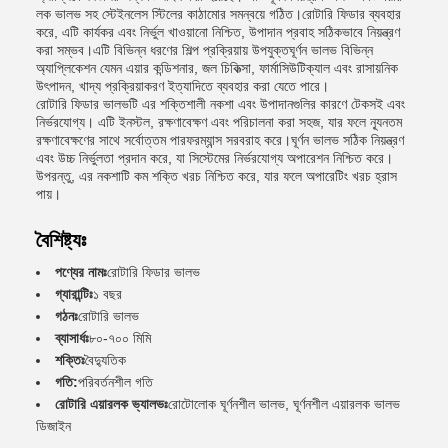
লক ভালভ সহ স্টেইনলেস স্টিলের কাঠামোর সমন্বয়ে গঠিত।রোটারি ফিডার ব্যবহার
করে, এটি কার্যকর এবং নির্ভুল খাওয়ানো নিশ্চিত, উপাদান প্রবাহ সঠিকভাবে নিয়ন্ত্রণ
করা সম্ভব।এটি বিভিন্ন ধরণের শিল্প প্রক্রিয়ায় উপযুক্তঘূর্ণন ভালভ বিভিন্ন
অ্যাপ্লিকেশন যেমন এয়ার কন্ডিশনার, জল চিকিত্সা, ফার্মাসিউটিক্যাল এবং রাসায়নিক
উৎপাদন, খাদ্য প্রক্রিয়াকরণ ইত্যাদিতে ব্যবহার করা যেতে পারে।
রোটারি ফিডার ভালভটি এর শক্তিশালী নকশা এবং উপাদানগুলির কারণে টেকসই এবং
নির্ভরযোগ্য। এটি ইনস্টল, রক্ষণাবেক্ষণ এবং পরিচালনা করা সহজ, যার ফলে ন্যূনতম
রক্ষণাবেক্ষণের সাথে সর্বোত্তম পারফরম্যান্স সরবরাহ করে।ঘূর্ণন ভালভ সঠিক নিয়ন্ত্রণ
এবং উচ্চ নির্ভুলতা প্রদান করে, যা সিস্টেমের নির্ভরযোগ্য অপারেশন নিশ্চিত করে।
উপরন্তু, এর নকশাটি কম শক্তি খরচ নিশ্চিত করে, যার ফলে অপারেটিং খরচ হ্রাস
পায়।
বৈশিষ্ট্যঃ
পণ্যের নামঃ
রোটারি ফিডার ভালভ
গ্যারান্টিঃ
১ বছর
গঠনঃ
রোটারি ভালভ
ব্যাসার্ধঃ
৮০-৭০০ মিমি
শক্তিঃ
বৈদ্যুতিক
গতি:
পরিবর্তনশীল গতি
রোটারি এয়ারলক ভ্যালভঃ
রোটোলোক ঘূর্ণনশীল ভালভ, ঘূর্ণনশীল এয়ারলক ভালভ
ডিজাইন