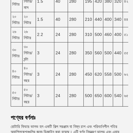
লিটার/
1.5
40
280
195
420
380
320
৪২০*
লিটার
মাস
২০
২০
1.5
40
280
210
440
400
340
৪৪০*
লিটার
লিটার
২৬
২৬
2.2
24
280
310
500
460
400
৫১০*
লিটার
লিটার
৩০
৩০
লিটার/
3
24
280
350
560
500
440
৫৫০*
লিটার
ঘন্টা
৪০
৪০
লিটার/
3
24
280
450
620
558
500
৬২০*
লিটার
বছর
৫০
৫০
লিটার/
3
24
280
500
650
600
540
৬৫০*
লিটার
বছর
পণ্যের বর্ণনাঃ
রোটারি ফিডার ভালভ হল একটি শিল্প সরঞ্জাম যা নিম্ন চাপ এবং পরিবর্তনশীল গতির
অ্যাপ্লিকেশনগুলির জন্য ডিজাইন করা হয়েছে। এটি ঘূর্ণন নিয়ন্ত্রণ ভালভ এবং এয়ার