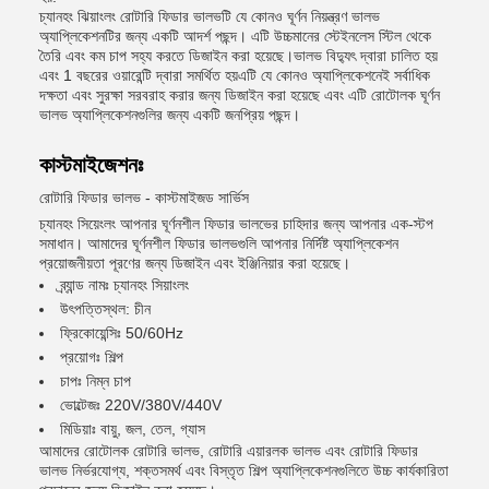
চ্যানহং ঝিয়াংলং রোটারি ফিডার ভালভটি যে কোনও ঘূর্ণন নিয়ন্ত্রণ ভালভ
অ্যাপ্লিকেশনটির জন্য একটি আদর্শ পছন্দ। এটি উচ্চমানের স্টেইনলেস স্টিল থেকে
তৈরি এবং কম চাপ সহ্য করতে ডিজাইন করা হয়েছে।ভালভ বিদ্যুৎ দ্বারা চালিত হয়
এবং 1 বছরের ওয়ারেন্টি দ্বারা সমর্থিত হয়এটি যে কোনও অ্যাপ্লিকেশনেই সর্বাধিক
দক্ষতা এবং সুরক্ষা সরবরাহ করার জন্য ডিজাইন করা হয়েছে এবং এটি রোটোলক ঘূর্ণন
ভালভ অ্যাপ্লিকেশনগুলির জন্য একটি জনপ্রিয় পছন্দ।
কাস্টমাইজেশনঃ
রোটারি ফিডার ভালভ - কাস্টমাইজড সার্ভিস
চ্যানহং সিয়েংলং আপনার ঘূর্ণনশীল ফিডার ভালভের চাহিদার জন্য আপনার এক-স্টপ
সমাধান। আমাদের ঘূর্ণনশীল ফিডার ভালভগুলি আপনার নির্দিষ্ট অ্যাপ্লিকেশন
প্রয়োজনীয়তা পূরণের জন্য ডিজাইন এবং ইঞ্জিনিয়ার করা হয়েছে।
ব্র্যান্ড নামঃ চ্যানহং সিয়াংলং
উৎপত্তিস্থল: চীন
ফ্রিকোয়েন্সিঃ 50/60Hz
প্রয়োগঃ শিল্প
চাপঃ নিম্ন চাপ
ভোল্টেজঃ 220V/380V/440V
মিডিয়াঃ বায়ু, জল, তেল, গ্যাস
আমাদের রোটোলক রোটারি ভালভ, রোটারি এয়ারলক ভালভ এবং রোটারি ফিডার
ভালভ নির্ভরযোগ্য, শক্তসমর্থ এবং বিস্তৃত শিল্প অ্যাপ্লিকেশনগুলিতে উচ্চ কার্যকারিতা