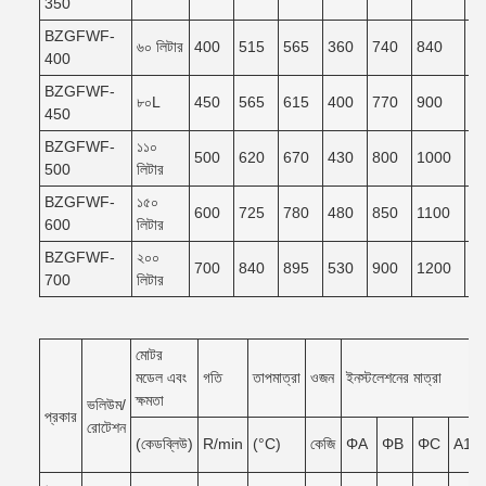
350
BZGFWF-
৬০ লিটার
400
515
565
360
740
840
7
400
BZGFWF-
৮০L
450
565
615
400
770
900
8
450
BZGFWF-
১১০
500
620
670
430
800
1000
9
500
লিটার
BZGFWF-
১৫০
600
725
780
480
850
1100
9
600
লিটার
BZGFWF-
২০০
700
840
895
530
900
1200
1
700
লিটার
মোটর
মডেল এবং
গতি
তাপমাত্রা
ওজন
ইনস্টলেশনের মাত্রা
ক্ষমতা
ভলিউম/
প্রকার
রোটেশন
(কেডব্লিউ)
R/min
(°C)
কেজি
ΦA
ΦB
ΦC
A1