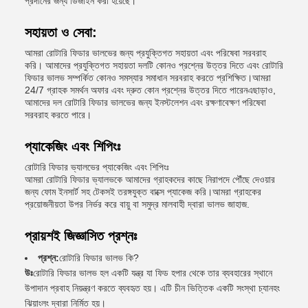
প্রদানের জন্য ডিজাইন করা হয়েছে।
সহায়তা ও সেবা:
আমরা রোটারি ফিডার ভালভের জন্য প্রযুক্তিগত সহায়তা এবং পরিষেবা সরবরাহ
করি। আমাদের প্রযুক্তিগত সহায়তা দলটি কোনও প্রশ্নের উত্তর দিতে এবং রোটারি
ফিডার ভালভ সম্পর্কিত কোনও সমস্যার সমাধান সরবরাহ করতে প্রশিক্ষিত।আমরা
24/7 গ্রাহক সমর্থন অফার এবং দ্রুত কোন প্রশ্নের উত্তর দিতে পারেনএছাড়াও,
আমাদের দল রোটারি ফিডার ভালভের জন্য ইনস্টলেশন এবং রক্ষণাবেক্ষণ পরিষেবা
সরবরাহ করতে পারে।
প্যাকেজিং এবং শিপিংঃ
রোটারি ফিডার ভ্যালভের প্যাকেজিং এবং শিপিংঃ
আমরা রোটারি ফিডার ভ্যালভকে আমাদের গ্রাহকদের কাছে নিরাপদে পৌঁছে দেওয়ার
জন্য ফোম ইনসার্ট সহ টেকসই তরঙ্গযুক্ত বাক্সে প্যাকেজ করি।আমরা গ্রাহকের
প্রয়োজনীয়তা উপর নির্ভর করে বায়ু বা সমুদ্র মালবাহী দ্বারা ভালভ জাহাজ.
প্রায়শই জিজ্ঞাসিত প্রশ্নঃ
প্রশ্ন:
রোটারি ফিডার ভালভ কি?
উঃ
রোটারি ফিডার ভালভ হল একটি যন্ত্র যা ফিড হপার থেকে তার ব্যবহারের স্থানে
উপাদান প্রবাহ নিয়ন্ত্রণ করতে ব্যবহৃত হয়। এটি চীন ভিত্তিক একটি সংস্থা চ্যানহং
ঝিয়াংলং দ্বারা নির্মিত হয়।