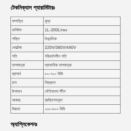
টেকনিক্যাল প্যারামিটারঃ
সম্পত্তি
মূল্য
ভলিউম
1L-200L/rev
শক্তি
বৈদ্যুতিক
ভোল্টেজ
220V/380V/440V
গতি
পরিবর্তনশীল গতি
তাপমাত্রা
স্বাভাবিক তাপমাত্রা
ব্যাসার্ধ
৮০-৭০০ মিমি
চাপ
নিম্নচাপ
উপাদান
স্টেইনলেস স্টীল
আকার
ব্যক্তিগতকৃত
উচ্চতা
২২০-৯০০ মিমি
অ্যাপ্লিকেশনঃ