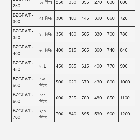
১৬ লিটার
250
350
395
270
630
680
6
250
BZGFWF-
২৫ লিটার
300
400
445
300
660
720
6
300
BZGFWF-
৪০ লিটার
350
460
505
330
700
780
7
350
BZGFWF-
৬০ লিটার
400
515
565
360
740
840
7
400
BZGFWF-
৮০L
450
565
615
400
770
900
8
450
BZGFWF-
১১০
500
620
670
430
800
1000
9
500
লিটার
BZGFWF-
১৫০
600
725
780
480
850
1100
9
600
লিটার
BZGFWF-
২০০
700
840
895
530
900
1200
1
700
লিটার