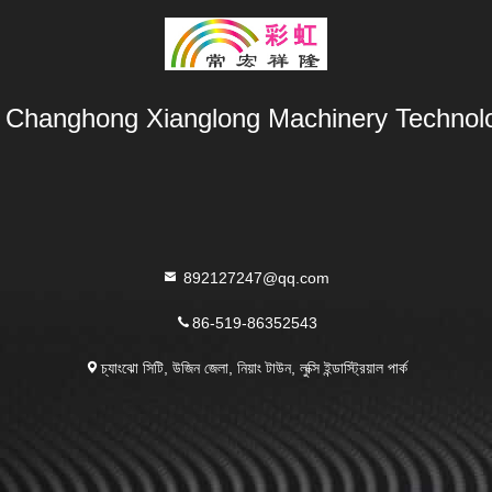
Changhong Xianglong Machinery Technolo
892127247@qq.com
86-519-86352543
চ্যাংঝো সিটি, উজিন জেলা, নিয়াং টাউন, লুক্সি ইন্ডাস্ট্রিয়াল পার্ক