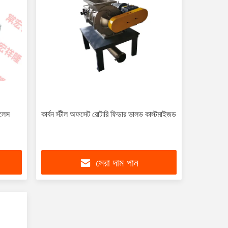
নলেস
কার্বন স্টীল অফসেট রোটারি ফিডার ভালভ কাস্টমাইজড
সেরা দাম পান