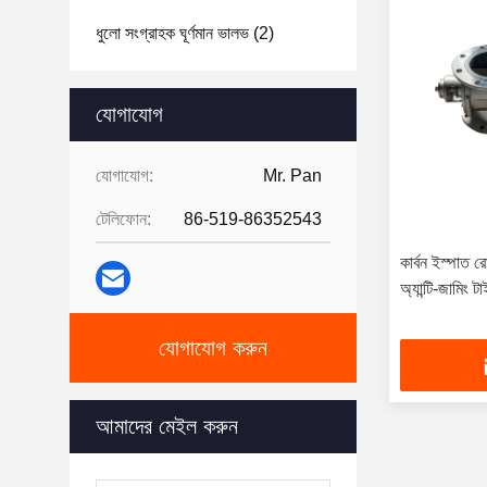
ধুলো সংগ্রাহক ঘূর্ণমান ভালভ
(2)
যোগাযোগ
যোগাযোগ:
Mr. Pan
টেলিফোন:
86-519-86352543
কার্বন ইস্পাত 
অ্যান্টি-জামিং 
যোগাযোগ করুন
আমাদের মেইল ​​করুন