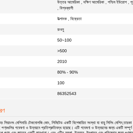
উত্তর আমেরিকা , দক্ষিণ আমেরিকা , পশ্চিম ইউরোপ , পূর্ব 
, বিশ্বব্যাপী
উত্পাদক , বিক্রেতা
রংধনু
50~100
>500
2010
80% - 90%
:
100
86352543
বরণ
ংহং সিয়াংলং মেশিনারি টেকনোলজি কোং, লিমিটেড একটি বিশেষায়িত সংস্থা যা বায়ু সিলিং মেশিন,তারকা
পণ্যগুলির গবেষণা ও উন্নয়নে প্রতিশ্রুতিবদ্ধ হয়েছে। এটি গবেষণা ও উন্নয়নের জন্য একটি সম্পূ
রূপ পণ্য এবং জাতের একটি কারখানা। এবং এটির নকশা, উন্নয়ন, উৎপাদন এবং পরিষেবার জন্য গুণমান 