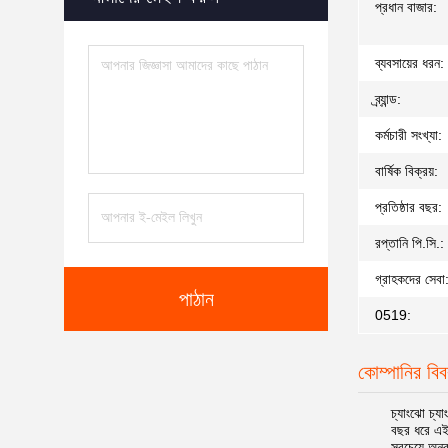
প্রধান বাজার:
ব্যবসায়ের ধরন:
ব্র্যান্ড:
কর্মচারী সংখ্যা:
বার্ষিক বিক্রয়:
প্রতিষ্ঠার বছর:
রপ্তানি পি.সি.:
গ্রাহকদের সেবা
পাঠান
0519:
কোম্পানির বি
চ্যাংঝো চ্যা
বছর ধরে এই 
সবচেয়ে অনু