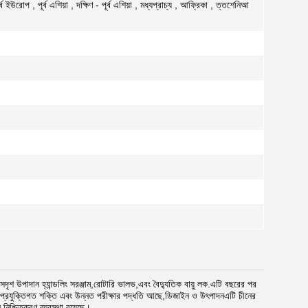
ইউরোপ , পূর্ব এশিয়া , দক্ষিণ - পূর্ব এশিয়া , মধ্যপ্রাচ্য , আফ্রিকা , ত্তশেনিআ
 সদৃশ উপাদান হ্যান্ডলিং সরঞ্জাম,রোটারি ভালভ,এবং বৈদ্যুতিক বায়ু লক.এটি বছরের পর
র্ণ প্রযুক্তিগত শক্তি এবং উন্নত পরীক্ষার পদ্ধতি আছে,ডিজাইন ও উৎপাদনএটি চীনের
নিশ্চিতকরণ ব্যবস্থা রয়েছে।