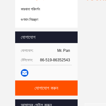
কারখানা পরিদর্শন
গুণমান নিয়ন্ত্রণ
যোগাযোগ
যোগাযোগ:
Mr. Pan
টেলিফোন:
86-519-86352543
যোগাযোগ করুন
আমাদের মেইল ​​করুন