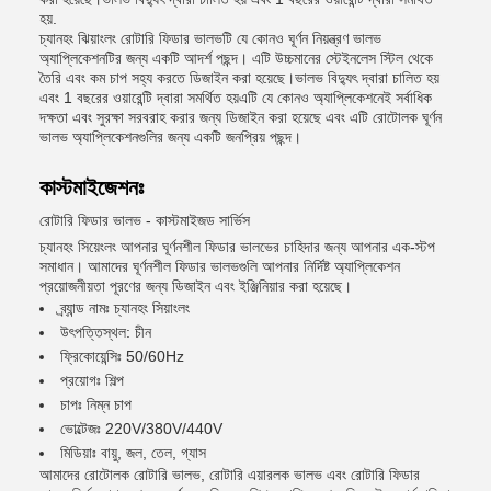
হয়.
চ্যানহং ঝিয়াংলং রোটারি ফিডার ভালভটি যে কোনও ঘূর্ণন নিয়ন্ত্রণ ভালভ
অ্যাপ্লিকেশনটির জন্য একটি আদর্শ পছন্দ। এটি উচ্চমানের স্টেইনলেস স্টিল থেকে
তৈরি এবং কম চাপ সহ্য করতে ডিজাইন করা হয়েছে।ভালভ বিদ্যুৎ দ্বারা চালিত হয়
এবং 1 বছরের ওয়ারেন্টি দ্বারা সমর্থিত হয়এটি যে কোনও অ্যাপ্লিকেশনেই সর্বাধিক
দক্ষতা এবং সুরক্ষা সরবরাহ করার জন্য ডিজাইন করা হয়েছে এবং এটি রোটোলক ঘূর্ণন
ভালভ অ্যাপ্লিকেশনগুলির জন্য একটি জনপ্রিয় পছন্দ।
কাস্টমাইজেশনঃ
রোটারি ফিডার ভালভ - কাস্টমাইজড সার্ভিস
চ্যানহং সিয়েংলং আপনার ঘূর্ণনশীল ফিডার ভালভের চাহিদার জন্য আপনার এক-স্টপ
সমাধান। আমাদের ঘূর্ণনশীল ফিডার ভালভগুলি আপনার নির্দিষ্ট অ্যাপ্লিকেশন
প্রয়োজনীয়তা পূরণের জন্য ডিজাইন এবং ইঞ্জিনিয়ার করা হয়েছে।
ব্র্যান্ড নামঃ চ্যানহং সিয়াংলং
উৎপত্তিস্থল: চীন
ফ্রিকোয়েন্সিঃ 50/60Hz
প্রয়োগঃ শিল্প
চাপঃ নিম্ন চাপ
ভোল্টেজঃ 220V/380V/440V
মিডিয়াঃ বায়ু, জল, তেল, গ্যাস
আমাদের রোটোলক রোটারি ভালভ, রোটারি এয়ারলক ভালভ এবং রোটারি ফিডার