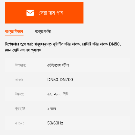
সেরা দাম পান
পণ্যের বিবরণ
পণ্যের বর্ণনা
বিশেষভাবে তুলে ধরা:
বায়ুসংক্রান্ত ঘূর্ণনশীল স্টার ভালভ
,
রোটারি স্টার ভালভ DN50
,
৪৪০ ভোল্ট এস এস ভ্যালভ
উপাদান:
স্টেইনলেস স্টীল
আকার:
DN50-DN700
উচ্চতা:
২২০-৯০০ মিমি
গ্যারান্টি:
১ বছর
ঘনত্ব:
50/60Hz