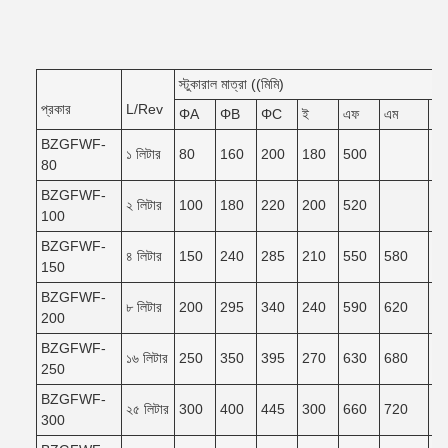
স্টুকারাল মাত্রা ((মিমি)
প্রকার
L/Rev
ΦA
ΦB
ΦC
ই
এফ
এম
এন
BZGFWF-
১ লিটার
80
160
200
180
500
80
BZGFWF-
২ লিটার
100
180
220
200
520
100
BZGFWF-
৪ লিটার
150
240
285
210
550
580
5
150
BZGFWF-
৮ লিটার
200
295
340
240
590
620
5
200
BZGFWF-
১৬ লিটার
250
350
395
270
630
680
6
250
BZGFWF-
২৫ লিটার
300
400
445
300
660
720
6
300