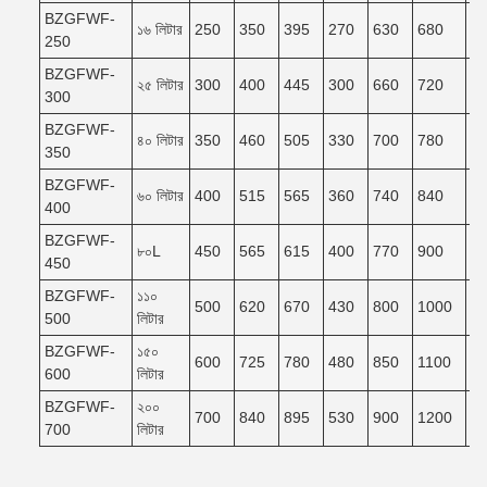
BZGFWF-
১৬ লিটার
250
350
395
270
630
680
6
250
BZGFWF-
২৫ লিটার
300
400
445
300
660
720
6
300
BZGFWF-
৪০ লিটার
350
460
505
330
700
780
7
350
BZGFWF-
৬০ লিটার
400
515
565
360
740
840
7
400
BZGFWF-
৮০L
450
565
615
400
770
900
8
450
BZGFWF-
১১০
500
620
670
430
800
1000
9
500
লিটার
BZGFWF-
১৫০
600
725
780
480
850
1100
9
600
লিটার
BZGFWF-
২০০
700
840
895
530
900
1200
1
700
লিটার