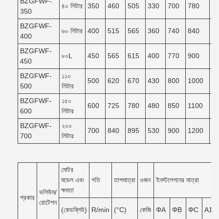
BZGFWF-
৪০ লিটার
350
460
505
330
700
780
7
350
BZGFWF-
৬০ লিটার
400
515
565
360
740
840
7
400
BZGFWF-
৮০L
450
565
615
400
770
900
8
450
BZGFWF-
১১০
500
620
670
430
800
1000
9
500
লিটার
BZGFWF-
১৫০
600
725
780
480
850
1100
9
600
লিটার
BZGFWF-
২০০
700
840
895
530
900
1200
1
700
লিটার
মোটর
মডেল এবং
গতি
তাপমাত্রা
ওজন
ইনস্টলেশনের মাত্রা
ক্ষমতা
ভলিউম/
প্রকার
রোটেশন
(কেডব্লিউ)
R/min
(°C)
কেজি
ΦA
ΦB
ΦC
A1