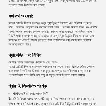
ভালভ নির্ভরযোগ্য, শক্তসমর্থ এবং বিস্তৃত শিল্প অ্যাপ্লিকেশনগুলিতে উচ্চ কার্যকারিতা
প্রদানের জন্য ডিজাইন করা হয়েছে।
সহায়তা ও সেবা:
আমরা রোটারি ফিডার ভালভের জন্য প্রযুক্তিগত সহায়তা এবং পরিষেবা সরবরাহ
করি। আমাদের প্রযুক্তিগত সহায়তা দলটি কোনও প্রশ্নের উত্তর দিতে এবং রোটারি
ফিডার ভালভ সম্পর্কিত কোনও সমস্যার সমাধান সরবরাহ করতে প্রশিক্ষিত।আমরা
24/7 গ্রাহক সমর্থন অফার এবং দ্রুত কোন প্রশ্নের উত্তর দিতে পারেনএছাড়াও,
আমাদের দল রোটারি ফিডার ভালভের জন্য ইনস্টলেশন এবং রক্ষণাবেক্ষণ পরিষেবা
সরবরাহ করতে পারে।
প্যাকেজিং এবং শিপিংঃ
রোটারি ফিডার ভ্যালভের প্যাকেজিং এবং শিপিংঃ
আমরা রোটারি ফিডার ভ্যালভকে আমাদের গ্রাহকদের কাছে নিরাপদে পৌঁছে দেওয়ার
জন্য ফোম ইনসার্ট সহ টেকসই তরঙ্গযুক্ত বাক্সে প্যাকেজ করি।আমরা গ্রাহকের
প্রয়োজনীয়তা উপর নির্ভর করে বায়ু বা সমুদ্র মালবাহী দ্বারা ভালভ জাহাজ.
প্রায়শই জিজ্ঞাসিত প্রশ্নঃ
প্রশ্ন:
রোটারি ফিডার ভালভ কি?
উঃ
রোটারি ফিডার ভালভ হল একটি যন্ত্র যা ফিড হপার থেকে তার ব্যবহারের স্থানে
উপাদান প্রবাহ নিয়ন্ত্রণ করতে ব্যবহৃত হয়। এটি চীন ভিত্তিক একটি সংস্থা চ্যানহং