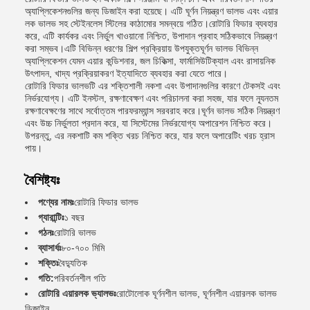
অ্যাপ্লিকেশনগুলির জন্য ডিজাইন করা হয়েছে। এটি ঘূর্ণন নিয়ন্ত্রণ ভালভ এবং এয়ার
লক ভালভ সহ স্টেইনলেস স্টিলের কাঠামোর সমন্বয়ে গঠিত।রোটারি ফিডার ব্যবহার
করে, এটি কার্যকর এবং নির্ভুল খাওয়ানো নিশ্চিত, উপাদান প্রবাহ সঠিকভাবে নিয়ন্ত্রণ
করা সম্ভব।এটি বিভিন্ন ধরণের শিল্প প্রক্রিয়ায় উপযুক্তঘূর্ণন ভালভ বিভিন্ন
অ্যাপ্লিকেশন যেমন এয়ার কন্ডিশনার, জল চিকিত্সা, ফার্মাসিউটিক্যাল এবং রাসায়নিক
উৎপাদন, খাদ্য প্রক্রিয়াকরণ ইত্যাদিতে ব্যবহার করা যেতে পারে।
রোটারি ফিডার ভালভটি এর শক্তিশালী নকশা এবং উপাদানগুলির কারণে টেকসই এবং
নির্ভরযোগ্য। এটি ইনস্টল, রক্ষণাবেক্ষণ এবং পরিচালনা করা সহজ, যার ফলে ন্যূনতম
রক্ষণাবেক্ষণের সাথে সর্বোত্তম পারফরম্যান্স সরবরাহ করে।ঘূর্ণন ভালভ সঠিক নিয়ন্ত্রণ
এবং উচ্চ নির্ভুলতা প্রদান করে, যা সিস্টেমের নির্ভরযোগ্য অপারেশন নিশ্চিত করে।
উপরন্তু, এর নকশাটি কম শক্তি খরচ নিশ্চিত করে, যার ফলে অপারেটিং খরচ হ্রাস
পায়।
বৈশিষ্ট্যঃ
পণ্যের নামঃ
রোটারি ফিডার ভালভ
গ্যারান্টিঃ
১ বছর
গঠনঃ
রোটারি ভালভ
ব্যাসার্ধঃ
৮০-৭০০ মিমি
শক্তিঃ
বৈদ্যুতিক
গতি:
পরিবর্তনশীল গতি
রোটারি এয়ারলক ভ্যালভঃ
রোটোলোক ঘূর্ণনশীল ভালভ, ঘূর্ণনশীল এয়ারলক ভালভ
ডিজাইন