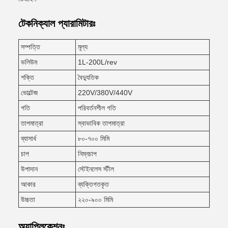
টেকনিক্যাল প্যারামিটারঃ
সম্পত্তি
মূল্য
ভলিউম
1L-200L/rev
শক্তি
বৈদ্যুতিক
ভোল্টেজ
220V/380V/440V
গতি
পরিবর্তনশীল গতি
তাপমাত্রা
স্বাভাবিক তাপমাত্রা
ব্যাসার্ধ
৮০-৭০০ মিমি
চাপ
নিম্নচাপ
উপাদান
স্টেইনলেস স্টীল
আকার
ব্যক্তিগতকৃত
উচ্চতা
২২০-৯০০ মিমি
অ্যাপ্লিকেশনঃ