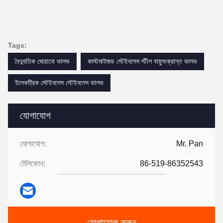
Tags:
বৈদ্যুতিক ঘোরানো ভালভ
কাস্টমাইজড স্টেইনলেস স্টীল বায়ুসংক্রান্ত ভালভ
ইলেকট্রিক স্টেইনলেস স্টেইনলেস ভালভ
যোগাযোগ
যোগাযোগ:
Mr. Pan
টেলিফোন:
86-519-86352543
যোগাযোগ করুন