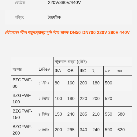
ভোল্টেজ:
220V/380V/440V
শক্তি:
বৈদ্যুতিক
স্টেইনলেস স্টীল বায়ুসংক্রান্ত ঘূর্ণন স্টার ভালভ DN50-DN700 220V 380V 440V
স্টুকারাল মাত্রা ((মিমি)
প্রকার
L/Rev
ΦA
ΦB
ΦC
ই
এফ
এম
এন
BZGFWF-
১ লিটার
80
160
200
180
500
80
BZGFWF-
২ লিটার
100
180
220
200
520
100
BZGFWF-
৪ লিটার
150
240
285
210
550
580
5
150
BZGFWF-
৮ লিটার
200
295
340
240
590
620
5
200