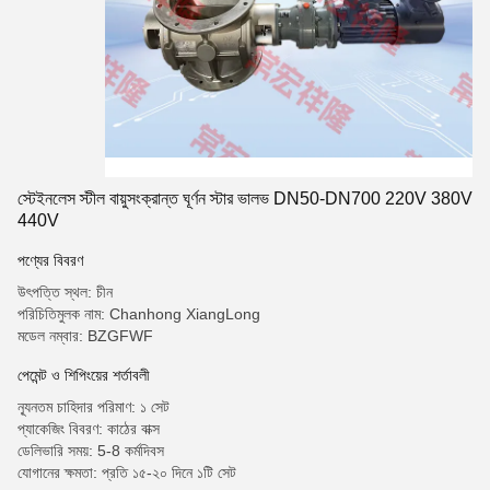
স্টেইনলেস স্টীল বায়ুসংক্রান্ত ঘূর্ণন স্টার ভালভ DN50-DN700 220V 380V
440V
পণ্যের বিবরণ
উৎপত্তি স্থল: চীন
পরিচিতিমুলক নাম: Chanhong XiangLong
মডেল নম্বার: BZGFWF
পেমেন্ট ও শিপিংয়ের শর্তাবলী
ন্যূনতম চাহিদার পরিমাণ: ১ সেট
প্যাকেজিং বিবরণ: কাঠের বাক্স
ডেলিভারি সময়: 5-8 কর্মদিবস
যোগানের ক্ষমতা: প্রতি ১৫-২০ দিনে ১টি সেট