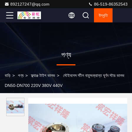
892127247@qq.com
86-519-86352543
উদ্ধৃতি
পণ্য
বাড়ি
>
পণ্য
>
ফ্ল্যাঞ্জ টাইপ ভালভ
>
স্টেইনলেস স্টীল বায়ুসংক্রান্ত ঘূর্ণন স্টার ভালভ
DN50-DN700 220V 380V 440V