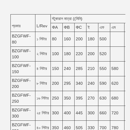
স্টুকারাল মাত্রা ((মিমি)
প্রকার
L/Rev
ΦA
ΦB
ΦC
ই
এফ
এম
এন
BZGFWF-
১ লিটার
80
160
200
180
500
80
BZGFWF-
২ লিটার
100
180
220
200
520
100
BZGFWF-
৪ লিটার
150
240
285
210
550
580
5
150
BZGFWF-
৮ লিটার
200
295
340
240
590
620
5
200
BZGFWF-
১৬ লিটার
250
350
395
270
630
680
6
250
BZGFWF-
২৫ লিটার
300
400
445
300
660
720
6
300
BZGFWF-
৪০ লিটার
350
460
505
330
700
780
7