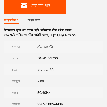
সেরা দাম পান
পণ্যের বিবরণ
পণ্যের বর্ণনা
বিশেষভাবে তুলে ধরা:
220 ভোল্ট স্টেইনলেস স্টীল ঘূর্ণমান ভালভ
,
৪৪০ ভোল্ট স্টেইনলেস স্টীল রোটারি ভালভ
,
বায়ুসংক্রান্ত ভালভ ss
উপাদান:
স্টেইনলেস স্টীল
আকার:
DN50-DN700
উচ্চতা:
২২০-৯০০ মিমি
গ্যারান্টি:
১ বছর
ঘনত্ব:
50/60Hz
ভোল্টেজ:
220V/380V/440V