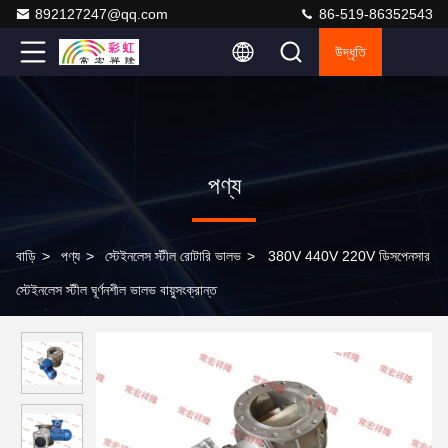
892127247@qq.com
86-519-86352543
উদ্ধৃতি
পণ্য
বাড়ি
>
পণ্য
>
স্টেইনলেস স্টীল রোটারি ভালভ
>
380V 440V 220V ডিসপেনসার
স্টেইনলেস স্টীল ঘূর্ণনশীল ভালভ বায়ুসংক্রান্ত