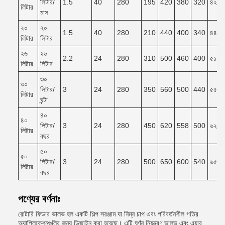
লিটার/
1.5
40
280
195
420
380
320
৪২০*
লিটার
মাস
২০
২০
1.5
40
280
210
440
400
340
৪৪০*
লিটার
লিটার
২৬
২৬
2.2
24
280
310
500
460
400
৫১০*
লিটার
লিটার
৩০
৩০
লিটার/
3
24
280
350
560
500
440
৫৫০*
লিটার
ঘন্টা
৪০
৪০
লিটার/
3
24
280
450
620
558
500
৬২০*
লিটার
বছর
৫০
৫০
লিটার/
3
24
280
500
650
600
540
৬৫০*
লিটার
বছর
পণ্যের বর্ণনাঃ
রোটারি ফিডার ভালভ হল একটি শিল্প সরঞ্জাম যা নিম্ন চাপ এবং পরিবর্তনশীল গতির
অ্যাপ্লিকেশনগুলির জন্য ডিজাইন করা হয়েছে। এটি ঘূর্ণন নিয়ন্ত্রণ ভালভ এবং এয়ার