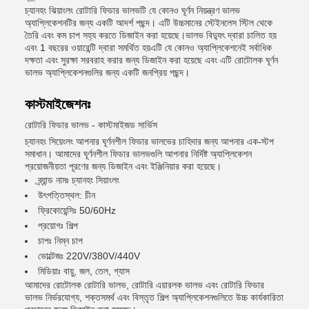
চ্যানহং ঝিয়াংলং রোটারি ফিডার ভালভটি যে কোনও ঘূর্ণন নিয়ন্ত্রণ ভালভ
অ্যাপ্লিকেশনটির জন্য একটি আদর্শ পছন্দ। এটি উচ্চমানের স্টেইনলেস স্টিল থেকে
তৈরি এবং কম চাপ সহ্য করতে ডিজাইন করা হয়েছে।ভালভ বিদ্যুৎ দ্বারা চালিত হয়
এবং 1 বছরের ওয়ারেন্টি দ্বারা সমর্থিত হয়এটি যে কোনও অ্যাপ্লিকেশনেই সর্বাধিক
দক্ষতা এবং সুরক্ষা সরবরাহ করার জন্য ডিজাইন করা হয়েছে এবং এটি রোটোলক ঘূর্ণন
ভালভ অ্যাপ্লিকেশনগুলির জন্য একটি জনপ্রিয় পছন্দ।
কাস্টমাইজেশনঃ
রোটারি ফিডার ভালভ - কাস্টমাইজড সার্ভিস
চ্যানহং সিয়েংলং আপনার ঘূর্ণনশীল ফিডার ভালভের চাহিদার জন্য আপনার এক-স্টপ
সমাধান। আমাদের ঘূর্ণনশীল ফিডার ভালভগুলি আপনার নির্দিষ্ট অ্যাপ্লিকেশন
প্রয়োজনীয়তা পূরণের জন্য ডিজাইন এবং ইঞ্জিনিয়ার করা হয়েছে।
ব্র্যান্ড নামঃ চ্যানহং সিয়াংলং
উৎপত্তিস্থল: চীন
ফ্রিকোয়েন্সিঃ 50/60Hz
প্রয়োগঃ শিল্প
চাপঃ নিম্ন চাপ
ভোল্টেজঃ 220V/380V/440V
মিডিয়াঃ বায়ু, জল, তেল, গ্যাস
আমাদের রোটোলক রোটারি ভালভ, রোটারি এয়ারলক ভালভ এবং রোটারি ফিডার
ভালভ নির্ভরযোগ্য, শক্তসমর্থ এবং বিস্তৃত শিল্প অ্যাপ্লিকেশনগুলিতে উচ্চ কার্যকারিতা