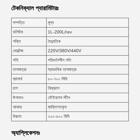
টেকনিক্যাল প্যারামিটারঃ
সম্পত্তি
মূল্য
ভলিউম
1L-200L/rev
শক্তি
বৈদ্যুতিক
ভোল্টেজ
220V/380V/440V
গতি
পরিবর্তনশীল গতি
তাপমাত্রা
স্বাভাবিক তাপমাত্রা
ব্যাসার্ধ
৮০-৭০০ মিমি
চাপ
নিম্নচাপ
উপাদান
স্টেইনলেস স্টীল
আকার
ব্যক্তিগতকৃত
উচ্চতা
২২০-৯০০ মিমি
অ্যাপ্লিকেশনঃ