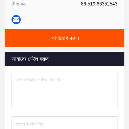
টেলিফোন:
86-519-86352543
যোগাযোগ করুন
আমাদের মেইল ​​করুন