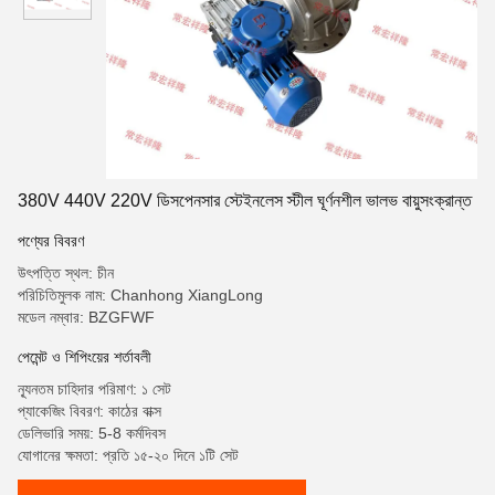
380V 440V 220V ডিসপেনসার স্টেইনলেস স্টীল ঘূর্ণনশীল ভালভ বায়ুসংক্রান্ত
পণ্যের বিবরণ
উৎপত্তি স্থল: চীন
পরিচিতিমুলক নাম: Chanhong XiangLong
মডেল নম্বার: BZGFWF
পেমেন্ট ও শিপিংয়ের শর্তাবলী
ন্যূনতম চাহিদার পরিমাণ: ১ সেট
প্যাকেজিং বিবরণ: কাঠের বাক্স
ডেলিভারি সময়: 5-8 কর্মদিবস
যোগানের ক্ষমতা: প্রতি ১৫-২০ দিনে ১টি সেট