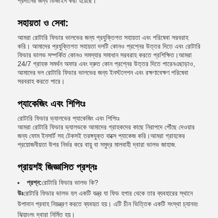
প্রদানের জন্য ডিজাইন করা হয়েছে।
সহায়তা ও সেবা:
আমরা রোটারি ফিডার ভালভের জন্য প্রযুক্তিগত সহায়তা এবং পরিষেবা সরবরাহ
করি। আমাদের প্রযুক্তিগত সহায়তা দলটি কোনও প্রশ্নের উত্তর দিতে এবং রোটারি
ফিডার ভালভ সম্পর্কিত কোনও সমস্যার সমাধান সরবরাহ করতে প্রশিক্ষিত।আমরা
24/7 গ্রাহক সমর্থন অফার এবং দ্রুত কোন প্রশ্নের উত্তর দিতে পারেনএছাড়াও,
আমাদের দল রোটারি ফিডার ভালভের জন্য ইনস্টলেশন এবং রক্ষণাবেক্ষণ পরিষেবা
সরবরাহ করতে পারে।
প্যাকেজিং এবং শিপিংঃ
রোটারি ফিডার ভ্যালভের প্যাকেজিং এবং শিপিংঃ
আমরা রোটারি ফিডার ভ্যালভকে আমাদের গ্রাহকদের কাছে নিরাপদে পৌঁছে দেওয়ার
জন্য ফোম ইনসার্ট সহ টেকসই তরঙ্গযুক্ত বাক্সে প্যাকেজ করি।আমরা গ্রাহকের
প্রয়োজনীয়তা উপর নির্ভর করে বায়ু বা সমুদ্র মালবাহী দ্বারা ভালভ জাহাজ.
প্রায়শই জিজ্ঞাসিত প্রশ্নঃ
প্রশ্ন:
রোটারি ফিডার ভালভ কি?
উঃ
রোটারি ফিডার ভালভ হল একটি যন্ত্র যা ফিড হপার থেকে তার ব্যবহারের স্থানে
উপাদান প্রবাহ নিয়ন্ত্রণ করতে ব্যবহৃত হয়। এটি চীন ভিত্তিক একটি সংস্থা চ্যানহং
ঝিয়াংলং দ্বারা নির্মিত হয়।