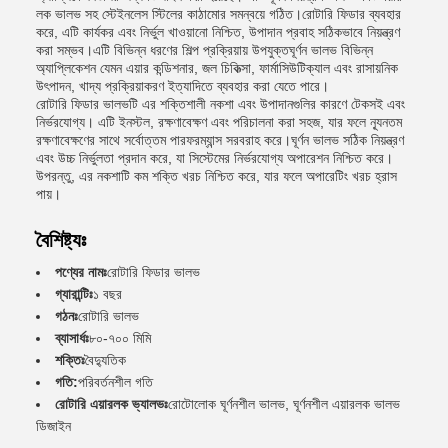
লক ভালভ সহ স্টেইনলেস স্টিলের কাঠামোর সমন্বয়ে গঠিত।রোটারি ফিডার ব্যবহার
করে, এটি কার্যকর এবং নির্ভুল খাওয়ানো নিশ্চিত, উপাদান প্রবাহ সঠিকভাবে নিয়ন্ত্রণ
করা সম্ভব।এটি বিভিন্ন ধরণের শিল্প প্রক্রিয়ায় উপযুক্তঘূর্ণন ভালভ বিভিন্ন
অ্যাপ্লিকেশন যেমন এয়ার কন্ডিশনার, জল চিকিত্সা, ফার্মাসিউটিক্যাল এবং রাসায়নিক
উৎপাদন, খাদ্য প্রক্রিয়াকরণ ইত্যাদিতে ব্যবহার করা যেতে পারে।
রোটারি ফিডার ভালভটি এর শক্তিশালী নকশা এবং উপাদানগুলির কারণে টেকসই এবং
নির্ভরযোগ্য। এটি ইনস্টল, রক্ষণাবেক্ষণ এবং পরিচালনা করা সহজ, যার ফলে ন্যূনতম
রক্ষণাবেক্ষণের সাথে সর্বোত্তম পারফরম্যান্স সরবরাহ করে।ঘূর্ণন ভালভ সঠিক নিয়ন্ত্রণ
এবং উচ্চ নির্ভুলতা প্রদান করে, যা সিস্টেমের নির্ভরযোগ্য অপারেশন নিশ্চিত করে।
উপরন্তু, এর নকশাটি কম শক্তি খরচ নিশ্চিত করে, যার ফলে অপারেটিং খরচ হ্রাস
পায়।
বৈশিষ্ট্যঃ
পণ্যের নামঃ
রোটারি ফিডার ভালভ
গ্যারান্টিঃ
১ বছর
গঠনঃ
রোটারি ভালভ
ব্যাসার্ধঃ
৮০-৭০০ মিমি
শক্তিঃ
বৈদ্যুতিক
গতি:
পরিবর্তনশীল গতি
রোটারি এয়ারলক ভ্যালভঃ
রোটোলোক ঘূর্ণনশীল ভালভ, ঘূর্ণনশীল এয়ারলক ভালভ
ডিজাইন