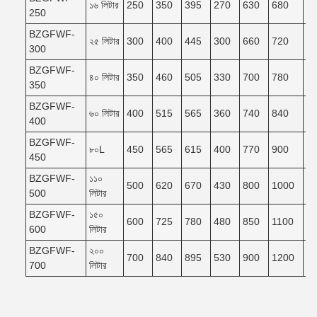
১৬ লিটার
250
350
395
270
630
680
6
250
BZGFWF-
২৫ লিটার
300
400
445
300
660
720
6
300
BZGFWF-
৪০ লিটার
350
460
505
330
700
780
7
350
BZGFWF-
৬০ লিটার
400
515
565
360
740
840
7
400
BZGFWF-
৮০L
450
565
615
400
770
900
8
450
BZGFWF-
১১০
500
620
670
430
800
1000
9
500
লিটার
BZGFWF-
১৫০
600
725
780
480
850
1100
9
600
লিটার
BZGFWF-
২০০
700
840
895
530
900
1200
1
700
লিটার