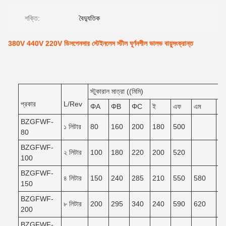
শক্তি:
বৈদ্যুতিক
380V 440V 220V ডিসপেনসার স্টেইনলেস স্টীল ঘূর্ণনশীল ভালভ বায়ুসংক্রান্ত
স্টুকারাল মাত্রা ((মিমি)
প্রকার
L/Rev
ΦA
ΦB
ΦC
ই
এফ
এম
এন
BZGFWF-
১ লিটার
80
160
200
180
500
80
BZGFWF-
২ লিটার
100
180
220
200
520
100
BZGFWF-
৪ লিটার
150
240
285
210
550
580
5
150
BZGFWF-
৮ লিটার
200
295
340
240
590
620
5
200
BZGFWF-