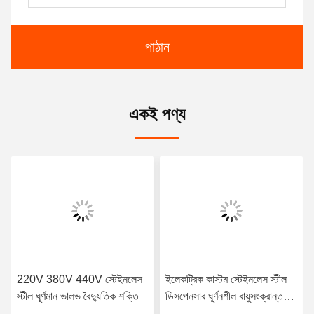
পাঠান
একই পণ্য
220V 380V 440V স্টেইনলেস
ইলেকট্রিক কাস্টম স্টেইনলেস স্টীল
স্টীল ঘূর্ণমান ভালভ বৈদ্যুতিক শক্তি
ডিসপেনসার ঘূর্ণনশীল বায়ুসংক্রান্ত
ভালভ