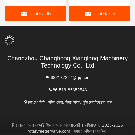
সেরা দাম পান
সেরা দাম পান
Changzhou Changhong Xianglong Machinery
Technology Co., Ltd
892127247@qq.com
86-519-86352543
চ্যাংঝো সিটি, উজিন জেলা, নিয়াং টাউন, লুক্সি ইন্ডাস্ট্রিয়াল পার্ক
চীন ভালো মানের রোটারি ফিডার ভালভ সরবরাহকারী। কপিরাইট © 2023-2026
rotaryfeedervalve.com . সমস্ত অধিকার সংরক্ষিত.