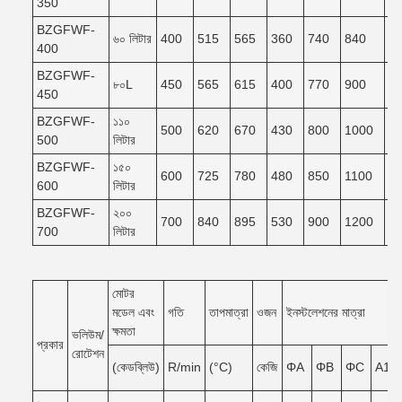
350
BZGFWF-
৬০ লিটার
400
515
565
360
740
840
7
400
BZGFWF-
৮০L
450
565
615
400
770
900
8
450
BZGFWF-
১১০
500
620
670
430
800
1000
9
500
লিটার
BZGFWF-
১৫০
600
725
780
480
850
1100
9
600
লিটার
BZGFWF-
২০০
700
840
895
530
900
1200
1
700
লিটার
মোটর
মডেল এবং
গতি
তাপমাত্রা
ওজন
ইনস্টলেশনের মাত্রা
ক্ষমতা
ভলিউম/
প্রকার
রোটেশন
(কেডব্লিউ)
R/min
(°C)
কেজি
ΦA
ΦB
ΦC
A1