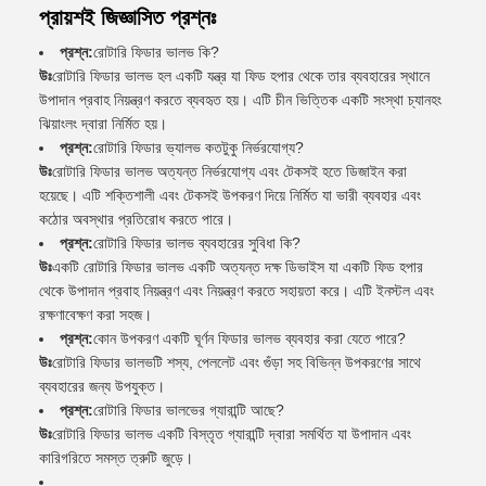
প্রায়শই জিজ্ঞাসিত প্রশ্নঃ
প্রশ্ন:
রোটারি ফিডার ভালভ কি?
উঃ
রোটারি ফিডার ভালভ হল একটি যন্ত্র যা ফিড হপার থেকে তার ব্যবহারের স্থানে
উপাদান প্রবাহ নিয়ন্ত্রণ করতে ব্যবহৃত হয়। এটি চীন ভিত্তিক একটি সংস্থা চ্যানহং
ঝিয়াংলং দ্বারা নির্মিত হয়।
প্রশ্ন:
রোটারি ফিডার ভ্যালভ কতটুকু নির্ভরযোগ্য?
উঃ
রোটারি ফিডার ভালভ অত্যন্ত নির্ভরযোগ্য এবং টেকসই হতে ডিজাইন করা
হয়েছে। এটি শক্তিশালী এবং টেকসই উপকরণ দিয়ে নির্মিত যা ভারী ব্যবহার এবং
কঠোর অবস্থার প্রতিরোধ করতে পারে।
প্রশ্ন:
রোটারি ফিডার ভালভ ব্যবহারের সুবিধা কি?
উঃ
একটি রোটারি ফিডার ভালভ একটি অত্যন্ত দক্ষ ডিভাইস যা একটি ফিড হপার
থেকে উপাদান প্রবাহ নিয়ন্ত্রণ এবং নিয়ন্ত্রণ করতে সহায়তা করে। এটি ইনস্টল এবং
রক্ষণাবেক্ষণ করা সহজ।
প্রশ্ন:
কোন উপকরণ একটি ঘূর্ণন ফিডার ভালভ ব্যবহার করা যেতে পারে?
উঃ
রোটারি ফিডার ভালভটি শস্য, পেললেট এবং গুঁড়া সহ বিভিন্ন উপকরণের সাথে
ব্যবহারের জন্য উপযুক্ত।
প্রশ্ন:
রোটারি ফিডার ভালভের গ্যারান্টি আছে?
উঃ
রোটারি ফিডার ভালভ একটি বিস্তৃত গ্যারান্টি দ্বারা সমর্থিত যা উপাদান এবং
কারিগরিতে সমস্ত ত্রুটি জুড়ে।