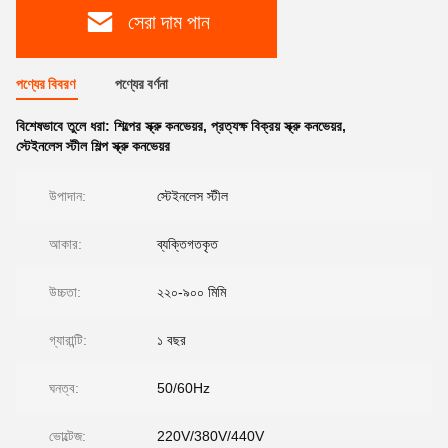
সেরা দাম পান
পণ্যের বিবরণ
পণ্যের বর্ণনা
বিশেষভাবে তুলে ধরা:
শিল্পের স্ক্রু কনভেয়র
,
প্রত্যক্ষ বিক্রয় স্ক্রু কনভেয়র
,
স্টেইনলেস স্টীল শিল্প স্ক্রু কনভেয়র
উপাদান:
স্টেইনলেস স্টীল
আকার:
ব্যক্তিগতকৃত
উচ্চতা:
২২০-৯০০ মিমি
গ্যারান্টি:
১ বছর
ঘনত্ব:
50/60Hz
ভোল্টেজ:
220V/380V/440V