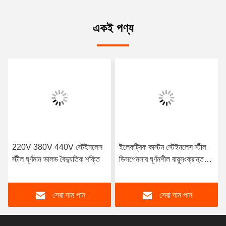
একই পণ্য
220V 380V 440V স্টেইনলেস
ইলেকট্রিক কাস্টম স্টেইনলেস স্টীল
স্টীল ঘূর্ণমান ভালভ বৈদ্যুতিক শক্তি
ডিসপেনসার ঘূর্ণনশীল বায়ুসংক্রান্ত
ভালভ
সেরা দাম পান
সেরা দাম পান