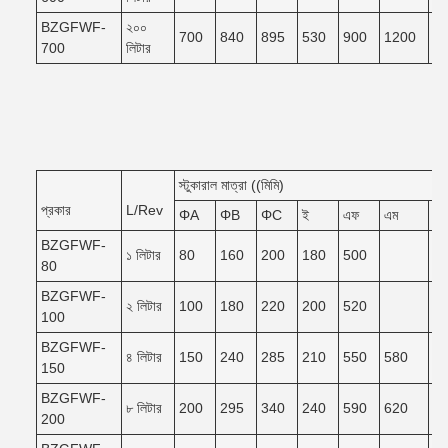
BZGFWF-
২০০
700
840
895
530
900
1200
1
700
লিটার
স্টুকারাল মাত্রা ((মিমি)
প্রকার
L/Rev
ΦA
ΦB
ΦC
ই
এফ
এম
এন
BZGFWF-
১ লিটার
80
160
200
180
500
80
BZGFWF-
২ লিটার
100
180
220
200
520
100
BZGFWF-
৪ লিটার
150
240
285
210
550
580
5
150
BZGFWF-
৮ লিটার
200
295
340
240
590
620
5
200