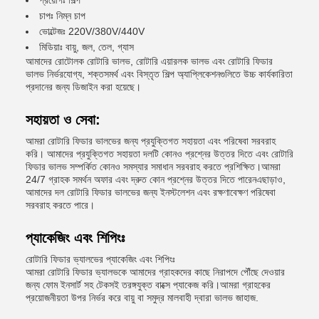
প্রয়োগঃ শিল্প
চাপঃ নিম্ন চাপ
ভোল্টেজঃ 220V/380V/440V
মিডিয়াঃ বায়ু, জল, তেল, গ্যাস
আমাদের রোটোলক রোটারি ভালভ, রোটারি এয়ারলক ভালভ এবং রোটারি ফিডার
ভালভ নির্ভরযোগ্য, শক্তসমর্থ এবং বিস্তৃত শিল্প অ্যাপ্লিকেশনগুলিতে উচ্চ কার্যকারিতা
প্রদানের জন্য ডিজাইন করা হয়েছে।
সহায়তা ও সেবা:
আমরা রোটারি ফিডার ভালভের জন্য প্রযুক্তিগত সহায়তা এবং পরিষেবা সরবরাহ
করি। আমাদের প্রযুক্তিগত সহায়তা দলটি কোনও প্রশ্নের উত্তর দিতে এবং রোটারি
ফিডার ভালভ সম্পর্কিত কোনও সমস্যার সমাধান সরবরাহ করতে প্রশিক্ষিত।আমরা
24/7 গ্রাহক সমর্থন অফার এবং দ্রুত কোন প্রশ্নের উত্তর দিতে পারেনএছাড়াও,
আমাদের দল রোটারি ফিডার ভালভের জন্য ইনস্টলেশন এবং রক্ষণাবেক্ষণ পরিষেবা
সরবরাহ করতে পারে।
প্যাকেজিং এবং শিপিংঃ
রোটারি ফিডার ভ্যালভের প্যাকেজিং এবং শিপিংঃ
আমরা রোটারি ফিডার ভ্যালভকে আমাদের গ্রাহকদের কাছে নিরাপদে পৌঁছে দেওয়ার
জন্য ফোম ইনসার্ট সহ টেকসই তরঙ্গযুক্ত বাক্সে প্যাকেজ করি।আমরা গ্রাহকের
প্রয়োজনীয়তা উপর নির্ভর করে বায়ু বা সমুদ্র মালবাহী দ্বারা ভালভ জাহাজ.