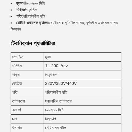
ব্যাসার্ধঃ
৮০-৭০০ মিমি
শক্তিঃ
বৈদ্যুতিক
গতি:
পরিবর্তনশীল গতি
রোটারি এয়ারলক ভ্যালভঃ
রোটোলোক ঘূর্ণনশীল ভালভ, ঘূর্ণনশীল এয়ারলক ভালভ
ডিজাইন
টেকনিক্যাল প্যারামিটারঃ
সম্পত্তি
মূল্য
ভলিউম
1L-200L/rev
শক্তি
বৈদ্যুতিক
ভোল্টেজ
220V/380V/440V
গতি
পরিবর্তনশীল গতি
তাপমাত্রা
স্বাভাবিক তাপমাত্রা
ব্যাসার্ধ
৮০-৭০০ মিমি
চাপ
নিম্নচাপ
উপাদান
স্টেইনলেস স্টীল