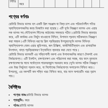
লিটার
বছর
পণ্যের বর্ণনাঃ
রোটারি ফিডার ভালভ হল একটি শিল্প সরঞ্জাম যা নিম্ন চাপ এবং পরিবর্তনশীল গতির
অ্যাপ্লিকেশনগুলির জন্য ডিজাইন করা হয়েছে। এটি ঘূর্ণন নিয়ন্ত্রণ ভালভ এবং এয়ার
লক ভালভ সহ স্টেইনলেস স্টিলের কাঠামোর সমন্বয়ে গঠিত।রোটারি ফিডার ব্যবহার
করে, এটি কার্যকর এবং নির্ভুল খাওয়ানো নিশ্চিত, উপাদান প্রবাহ সঠিকভাবে নিয়ন্ত্রণ
করা সম্ভব।এটি বিভিন্ন ধরণের শিল্প প্রক্রিয়ায় উপযুক্তঘূর্ণন ভালভ বিভিন্ন
অ্যাপ্লিকেশন যেমন এয়ার কন্ডিশনার, জল চিকিত্সা, ফার্মাসিউটিক্যাল এবং রাসায়নিক
উৎপাদন, খাদ্য প্রক্রিয়াকরণ ইত্যাদিতে ব্যবহার করা যেতে পারে।
রোটারি ফিডার ভালভটি এর শক্তিশালী নকশা এবং উপাদানগুলির কারণে টেকসই এবং
নির্ভরযোগ্য। এটি ইনস্টল, রক্ষণাবেক্ষণ এবং পরিচালনা করা সহজ, যার ফলে ন্যূনতম
রক্ষণাবেক্ষণের সাথে সর্বোত্তম পারফরম্যান্স সরবরাহ করে।ঘূর্ণন ভালভ সঠিক নিয়ন্ত্রণ
এবং উচ্চ নির্ভুলতা প্রদান করে, যা সিস্টেমের নির্ভরযোগ্য অপারেশন নিশ্চিত করে।
উপরন্তু, এর নকশাটি কম শক্তি খরচ নিশ্চিত করে, যার ফলে অপারেটিং খরচ হ্রাস
পায়।
বৈশিষ্ট্যঃ
পণ্যের নামঃ
রোটারি ফিডার ভালভ
গ্যারান্টিঃ
১ বছর
গঠনঃ
রোটারি ভালভ