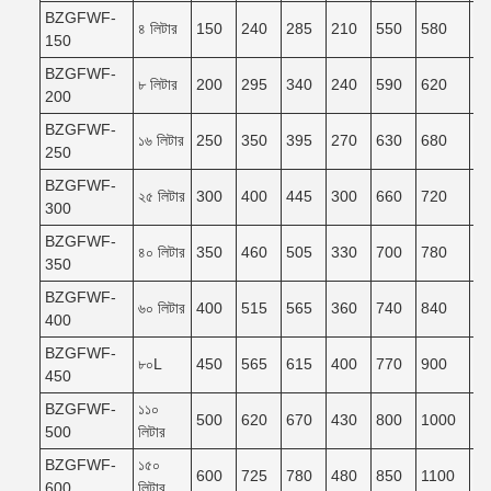
BZGFWF-
৪ লিটার
150
240
285
210
550
580
5
150
BZGFWF-
৮ লিটার
200
295
340
240
590
620
5
200
BZGFWF-
১৬ লিটার
250
350
395
270
630
680
6
250
BZGFWF-
২৫ লিটার
300
400
445
300
660
720
6
300
BZGFWF-
৪০ লিটার
350
460
505
330
700
780
7
350
BZGFWF-
৬০ লিটার
400
515
565
360
740
840
7
400
BZGFWF-
৮০L
450
565
615
400
770
900
8
450
BZGFWF-
১১০
500
620
670
430
800
1000
9
500
লিটার
BZGFWF-
১৫০
600
725
780
480
850
1100
9
600
লিটার