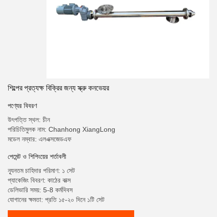
শিল্পের প্রত্যক্ষ বিক্রির জন্য স্ক্রু কনভেয়র
পণ্যের বিবরণ
উৎপত্তি স্থল: চীন
পরিচিতিমুলক নাম: Chanhong XiangLong
মডেল নম্বার: এলএক্সজেডএফ
পেমেন্ট ও শিপিংয়ের শর্তাবলী
ন্যূনতম চাহিদার পরিমাণ: ১ সেট
প্যাকেজিং বিবরণ: কাঠের বাক্স
ডেলিভারি সময়: 5-8 কর্মদিবস
যোগানের ক্ষমতা: প্রতি ১৫-২০ দিনে ১টি সেট