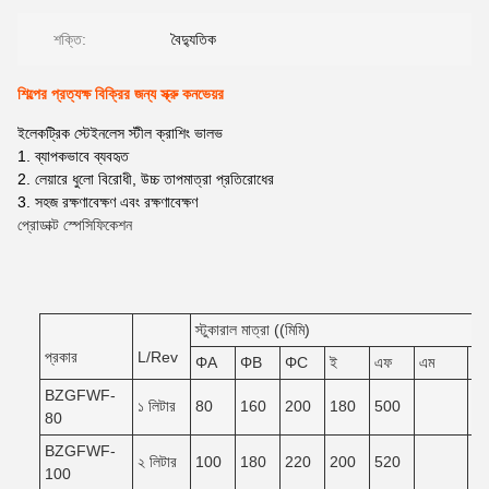
শক্তি:
বৈদ্যুতিক
শিল্পের প্রত্যক্ষ বিক্রির জন্য স্ক্রু কনভেয়র
ইলেকট্রিক স্টেইনলেস স্টীল ক্রাশিং ভালভ
1. ব্যাপকভাবে ব্যবহৃত
2. লেয়ারে ধুলো বিরোধী, উচ্চ তাপমাত্রা প্রতিরোধের
3. সহজ রক্ষণাবেক্ষণ এবং রক্ষণাবেক্ষণ
প্রোডাক্ট স্পেসিফিকেশন
স্টুকারাল মাত্রা ((মিমি)
প্রকার
L/Rev
ΦA
ΦB
ΦC
ই
এফ
এম
এন
BZGFWF-
১ লিটার
80
160
200
180
500
80
BZGFWF-
২ লিটার
100
180
220
200
520
100