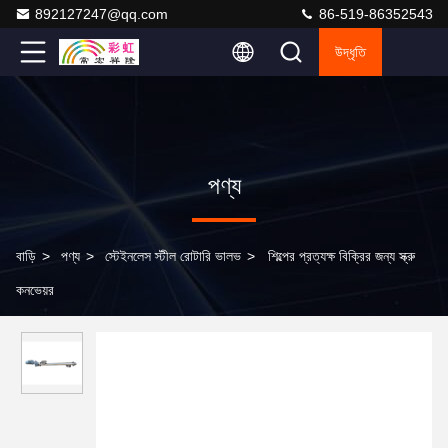
892127247@qq.com
86-519-86352543
উদ্ধৃতি
পণ্য
বাড়ি
>
পণ্য
>
স্টেইনলেস স্টীল রোটারি ভালভ
>
শিল্পের প্রত্যক্ষ বিক্রির জন্য স্ক্রু
কনভেয়র