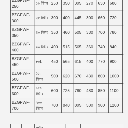
BZGFWF-
১৬ লিটার
250
350
395
270
630
680
6
250
BZGFWF-
২৫ লিটার
300
400
445
300
660
720
6
300
BZGFWF-
৪০ লিটার
350
460
505
330
700
780
7
350
BZGFWF-
৬০ লিটার
400
515
565
360
740
840
7
400
BZGFWF-
৮০L
450
565
615
400
770
900
8
450
BZGFWF-
১১০
500
620
670
430
800
1000
9
500
লিটার
BZGFWF-
১৫০
600
725
780
480
850
1100
9
600
লিটার
BZGFWF-
২০০
700
840
895
530
900
1200
1
700
লিটার