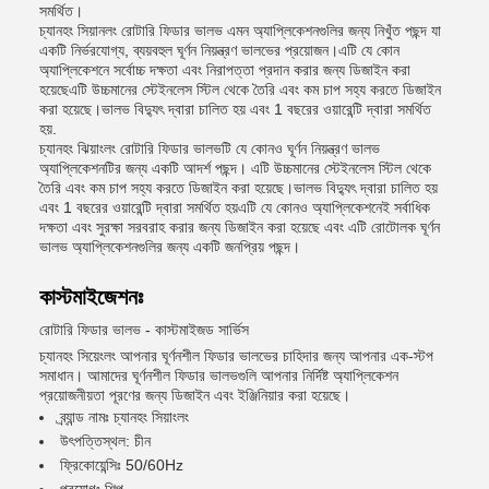
সমর্থিত।
চ্যানহং সিয়ানলং রোটারি ফিডার ভালভ এমন অ্যাপ্লিকেশনগুলির জন্য নিখুঁত পছন্দ যা
একটি নির্ভরযোগ্য, ব্যয়বহুল ঘূর্ণন নিয়ন্ত্রণ ভালভের প্রয়োজন।এটি যে কোন
অ্যাপ্লিকেশনে সর্বোচ্চ দক্ষতা এবং নিরাপত্তা প্রদান করার জন্য ডিজাইন করা
হয়েছেএটি উচ্চমানের স্টেইনলেস স্টিল থেকে তৈরি এবং কম চাপ সহ্য করতে ডিজাইন
করা হয়েছে।ভালভ বিদ্যুৎ দ্বারা চালিত হয় এবং 1 বছরের ওয়ারেন্টি দ্বারা সমর্থিত
হয়.
চ্যানহং ঝিয়াংলং রোটারি ফিডার ভালভটি যে কোনও ঘূর্ণন নিয়ন্ত্রণ ভালভ
অ্যাপ্লিকেশনটির জন্য একটি আদর্শ পছন্দ। এটি উচ্চমানের স্টেইনলেস স্টিল থেকে
তৈরি এবং কম চাপ সহ্য করতে ডিজাইন করা হয়েছে।ভালভ বিদ্যুৎ দ্বারা চালিত হয়
এবং 1 বছরের ওয়ারেন্টি দ্বারা সমর্থিত হয়এটি যে কোনও অ্যাপ্লিকেশনেই সর্বাধিক
দক্ষতা এবং সুরক্ষা সরবরাহ করার জন্য ডিজাইন করা হয়েছে এবং এটি রোটোলক ঘূর্ণন
ভালভ অ্যাপ্লিকেশনগুলির জন্য একটি জনপ্রিয় পছন্দ।
কাস্টমাইজেশনঃ
রোটারি ফিডার ভালভ - কাস্টমাইজড সার্ভিস
চ্যানহং সিয়েংলং আপনার ঘূর্ণনশীল ফিডার ভালভের চাহিদার জন্য আপনার এক-স্টপ
সমাধান। আমাদের ঘূর্ণনশীল ফিডার ভালভগুলি আপনার নির্দিষ্ট অ্যাপ্লিকেশন
প্রয়োজনীয়তা পূরণের জন্য ডিজাইন এবং ইঞ্জিনিয়ার করা হয়েছে।
ব্র্যান্ড নামঃ চ্যানহং সিয়াংলং
উৎপত্তিস্থল: চীন
ফ্রিকোয়েন্সিঃ 50/60Hz