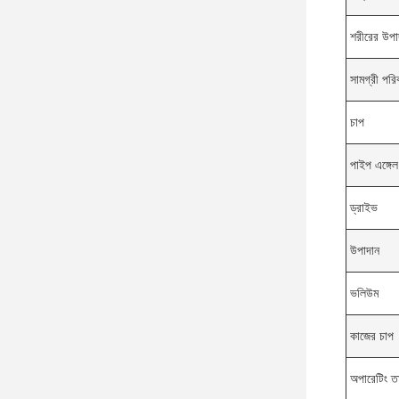
শরীরের উপা
সামগ্রী পরি
চাপ
পাইপ এঙ্গেল
ড্রাইভ
উপাদান
ভলিউম
কাজের চাপ
অপারেটিং তা