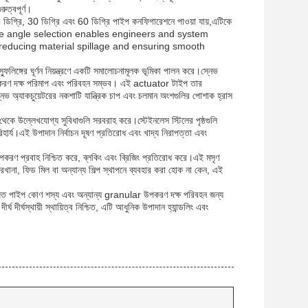
ুত্বপূর্ণ।
ডিগ্রি, 30 ডিগ্রি এবং 60 ডিগ্রি পাইপ কনফিগারেশনে পাওয়া যায়,এটিকে
ity in pipe angle selection enables engineers and system
reducing material spillage and ensuring smooth
ুলিঙ্গের ঘূর্ণন নিয়ন্ত্রণে একটি সমালোচনামূলক ভূমিকা পালন করে।স্নেভ
 উপকরণ দক্ষ পরিমাপ এবং পরিবহন সম্ভব। এই actuator টাইপ তার
স্নেভ অ্যাকচুয়েটরের নকশাটি যান্ত্রিক চাপ এবং চলমান অংশগুলির পোশাক হ্রাস
ক থেকে উল্লেখযোগ্য সুবিধাগুলি সরবরাহ করে।স্টেইনলেস স্টিলের পৃষ্ঠগুলি
হার্য।এই উপাদান নির্বাচন দূষণ প্রতিরোধ এবং খাদ্য নিরাপত্তা এবং
িত উপকরণ প্রবাহ নিশ্চিত করে, ব্লকিং এবং ব্রিজিং প্রতিরোধ করে।এই মসৃণ
কারখানা, ফিড মিল বা অন্যান্য শিল্প স্থাপনে ব্যবহার করা হোক না কেন, এই
োজিত পাইপ কোণ শস্য এবং অন্যান্য granular উপকরণ দক্ষ পরিবহন জন্য
্ঘ দীর্ঘস্থায়ী স্থায়িত্ব নিশ্চিত, এটি আধুনিক উপাদান হ্যান্ডলিং এবং