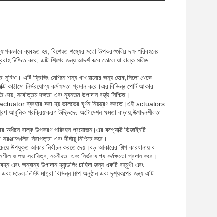
ে ব্যাপকভাবে ব্যবহৃত হয়, বিশেষত শস্যের মতো উপকরণগুলির দক্ষ পরিবহনের
রবাহ নিশ্চিত করে, এটি শিল্পের জন্য আদর্শ করে তোলে যা বাল্ক সলিড
ানের সুবিধা। এটি ফ্রিজিং মেশিনে শস্য খাওয়ানোর জন্য হোক,সিলো থেকে
্প্যাক্ট কাঠামো নির্ভরযোগ্য কর্মক্ষমতা প্রদান করে।এর বিভিন্ন পোর্ট আকার
ি দেয়, সর্বোত্তম দক্ষতা এবং ন্যূনতম উপাদান বর্জ্য নিশ্চিত।
ne actuator ব্যবহার করা হয় ভালভের ঘূর্ণন নিয়ন্ত্রণ করতে।এই actuators
্রণ আধুনিক প্রক্রিয়াকরণ উদ্ভিদের অটোমেশন ক্ষমতা বাড়ায়,উত্পাদনশীলতা
অবস্থার অধীনে বাল্ক উপকরণ পরিবহন প্রয়োজন।এর কম্প্যাক্ট ডিজাইনটি
্জামগুলির নিরাপত্তা এবং দীর্ঘায়ু নিশ্চিত করে।
য সবচেয়ে উপযুক্ত আকার নির্বাচন করতে দেয়।বড় আকারের শিল্প কারখানায় বা
ভালভ স্থায়িত্ব, নমনীয়তা এবং নির্ভরযোগ্য কর্মক্ষমতা প্রদান করে।
ন এবং অন্যান্য উপাদান হ্যান্ডলিং চাহিদা জন্য একটি বহুমুখী এবং
ডেল-নির্দিষ্ট মাত্রা বিভিন্ন শিল্প অনুষ্ঠান এবং দৃশ্যকল্পের জন্য এটি