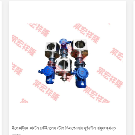
ইলেকট্রিক কাস্টম স্টেইনলেস স্টীল ডিসপেনসার ঘূর্ণনশীল বায়ুসংক্রান্ত