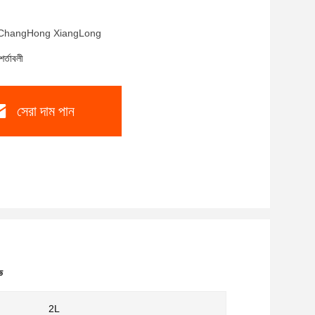
াম: ChangHong XiangLong
শর্তাবলী
সেরা দাম পান
ভ
2L