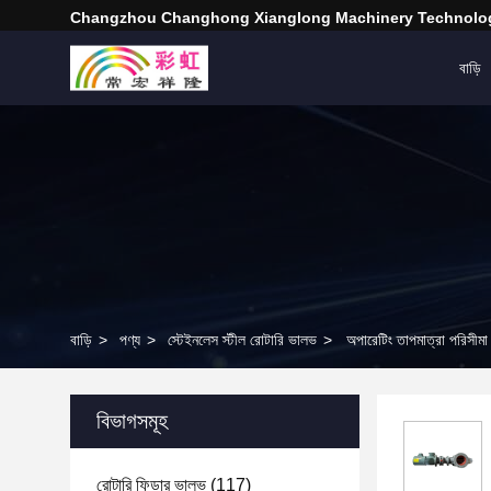
Changzhou Changhong Xianglong Machinery Technolog
বাড়ি
বাড়ি
>
পণ্য
>
স্টেইনলেস স্টীল রোটারি ভালভ
>
অপারেটিং তাপমাত্রা পরিসীমা
বিভাগসমূহ
রোটারি ফিডার ভালভ
(117)