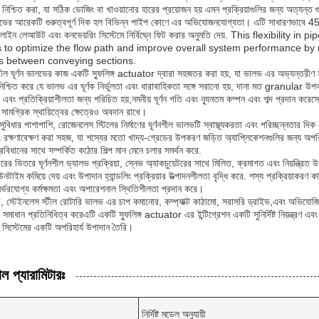
 নিশ্চিত করা, যা সঠিক ডোজিং বা খাওয়ানোর হারের প্রয়োজন হয় এমন প্রক্রিয়াগুলির জন্য অত্যন্ত গুর
ালভের আরেকটি গুরুত্বপূর্ণ দিক হল বিভিন্ন পাইপ কোণে এর অভিযোজনযোগ্যতা। এটি সাধারণভাবে 45 
ইপলাইন লেআউট এবং কনভেয়রিং সিস্টেমে নির্বিঘ্নে ফিট করার অনুমতি দেয়. This flexibil
 to optimize the flow path and improve overall system performance by 
ns between conveying sections.
টীল ঘূর্ণন ভালভের কাজ একটি স্ফুলিঙ্গ actuator দ্বারা সহজতর করা হয়, যা ভালভ এর অভ্যন্তরীণ স্ফ
শ্চিত করে যে ভালভ এর ঘূর্ণক নির্ভুলতা এবং ধারাবাহিকতা সঙ্গে সরানো হয়, দানা মত granular
া এবং প্রতিক্রিয়াশীলতা জন্য পরিচিত হয়,নমনীয় ঘূর্ণন গতি এবং ন্যূনতম কম্পন এবং শব্দ প্রদান করে
ামগ্রিক স্থায়িত্বের ক্ষেত্রেও অবদান রাখে।
 সুবিধার পাশাপাশি, রোজেনলেস স্টিলের নির্মাণের ঘূর্ণনশীল ভালভটি স্বাস্থ্যকরতা এবং পরিচ্ছন্নতার দি
 রক্ষণাবেক্ষণ করা সহজ, যা শস্যের মতো খাদ্য-গ্রেডের উপকরণ জড়িত অ্যাপ্লিকেশনগুলির জন্য অপরি
বিধানের সাথে সম্পর্কিত কঠোর শিল্প মান মেনে চলার সমর্থন করে.
ারের ভিতরে ঘূর্ণনশীল ভ্যালভ প্রক্রিয়া, স্নেভ অ্যাকচুয়েটরের সাথে মিলিত, ক্রমাগত এবং নিয়ন্ত্র
টাইম কমিয়ে দেয় এবং উপাদান হ্যান্ডলিং প্রক্রিয়ার উত্পাদনশীলতা বৃদ্ধি করে. শস্য প্রক্রিয়াকরণ 
নির্ভরযোগ্য কর্মক্ষমতা এবং অপারেশনাল স্থিতিশীলতা প্রদান করে।
ে, স্টেইনলেস স্টীল রোটারি ভালভ এর চাপ কমানোর, কম্প্যাক্ট কাঠামো, সরাসরি ড্রাইভ,এবং অভিয
মাধান প্রতিনিধিত্ব করেএটি একটি স্ফুলিঙ্গ actuator এর ইন্টিগ্রেশন একটি সুনির্দিষ্ট নিয়ন্ত্রণ এবং দীর
ণ সিস্টেমের একটি অপরিহার্য উপাদান তৈরি।
ল প্যারামিটারঃ
নির্দিষ্ট মডেল অনুযায়ী