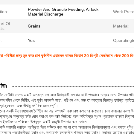
Powder And Granule Feeding, Airlock,
tion:
Work Press
Material Discharge
ort Of
Grains
Material:
ls:
:
Yes
Operatingt
রা পরিসীমা জন্য মূল কাজ চাপ ঘূর্ণনশীল এয়ারলক ভালভ বিয়োগ 20 ডিগ্রী সেলসিয়াস থেকে 200 ডিগ
ণনাঃ
টীল রোটারি ভালভ একটি অত্যন্ত দক্ষ এবং দীর্ঘস্থায়ী সমাধান যা বিশেষভাবে শস্যের মতো উপাদান পরিবহনে
েস স্টীল থেকে নির্মিত, এই ঘূর্ণন ভালভটি জারা, পরিধান এবং উচ্চ তাপমাত্রার বিরুদ্ধে দুর্দান্ত প্রতি
্বাস্থ্যকরতা এবং দীর্ঘায়ু সর্বাধিক গুরুত্বপূর্ণ।
লভের একটি উল্লেখযোগ্য বৈশিষ্ট্য হল এর কম্প্যাক্ট এবং চাপ কমানোর কাঠামো। চাপ কমানোর নকশা উপাদা
্যবস্থার সম্ভাব্য ক্ষতি রোধ করাএর কম্প্যাক্ট নির্মাণের ফলে অতিরিক্ত স্থান প্রয়োজন ছাড়াই বিদ্
্ন ইনস্টলেশন পরিবেশে উপযুক্ত একটি বহুমুখী উপাদান করে তোলে.
একটি সরাসরি ড্রাইভ প্রক্রিয়া দিয়ে সজ্জিত করা হয় যা তার অপারেশন নির্ভরযোগ্যতা এবং দক্ষতা বৃদ্
াবেক্ষণের প্রয়োজনীয়তা হ্রাস এবং অপারেশন চলাকালীন শক্তির ক্ষতি হ্রাস। সরাসরি ড্রাইভ এছাড়াও ঘূর্ণ