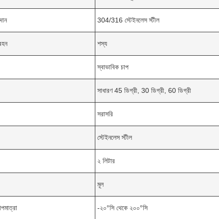
দান
304/316 স্টেইনলেস স্টীল
বহন
শস্য
স্বাভাবিক চাপ
সাধারণ 45 ডিগ্রী, 30 ডিগ্রী, 60 ডিগ্রী
সরাসরি
স্টেইনলেস স্টীল
২ লিটার
মূল
পমাত্রা
-২০°সি থেকে ২০০°সি