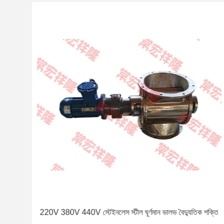
লভ
220V 380V 440V স্টেইনলেস স্টীল ঘূর্ণমান ভালভ বৈদ্যুতিক শক্তি