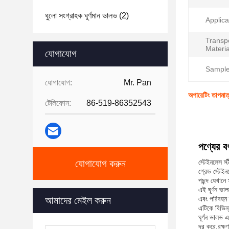
ধুলো সংগ্রাহক ঘূর্ণমান ভালভ
(2)
Applica
Transp
Materia
যোগাযোগ
Sample
যোগাযোগ:
Mr. Pan
অপারেটিং তাপমাত্
টেলিফোন:
86-519-86352543
পণ্যের বর্
যোগাযোগ করুন
স্টেইনলেস স্
গ্রেড স্টেইনল
পছন্দ যেখানে স
এই ঘূর্ণন ভা
আমাদের মেইল ​​করুন
এবং পরিবহন ব
এটিকে বিভিন
ঘূর্ণন ভালভ 
দূর করে,রক্ষণ