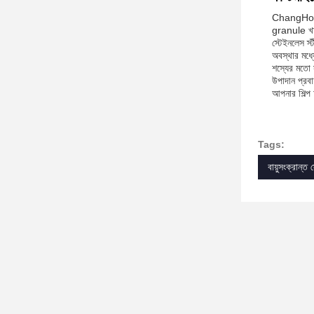
ChangHong X
granule খাও
স্টেইনলেস স্
অবস্থার মধ্যে
শস্যের মতো স
উপাদান প্রবা
আপনার শিল্প
Tags:
বায়ুসংক্রান্ত