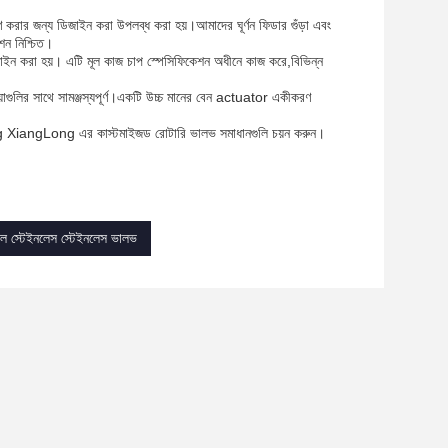
রার জন্য ডিজাইন করা উপলব্ধ করা হয়।আমাদের ঘূর্ণন ফিডার গুঁড়া এবং
শন নিশ্চিত।
িজাইন করা হয়। এটি মূল কাজ চাপ স্পেসিফিকেশন অধীনে কাজ করে,বিভিন্ন
য়াগুলির সাথে সামঞ্জস্যপূর্ণ।একটি উচ্চ মানের বেন actuator একীকরণ
ngHong XiangLong এর কাস্টমাইজড রোটারি ভালভ সমাধানগুলি চয়ন করুন।
নশীল স্টেইনলেস স্টেইনলেস ভালভ