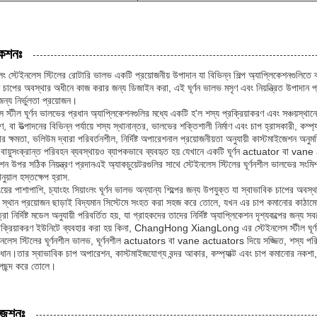
কেশনঃ
াংলং স্টেইনলেস স্টিলের রোটারি ভালভ একটি প্রয়োজনীয় উপাদান যা বিভিন্ন শিল্প অ্যাপ্লিকেশনগুলিত
চাপের অবস্থার অধীনে কাজ করার জন্য ডিজাইন করা, এই ঘূর্ণন ভালভ মসৃণ এবং নিয়ন্ত্রিত উপাদান প্
র জন্য নির্ভুলতা প্রয়োজন।
 স্টীল ঘূর্ণন ভালভের প্রধান অ্যাপ্লিকেশনগুলির মধ্যে একটি হ'ল শস্য প্রক্রিয়াকরণ এবং সঞ্চয়স্থ
্ত্রণ, বা উত্পাদনের বিভিন্ন পর্যায়ে শস্য স্থানান্তর, ভালভের শক্তিশালী নির্মাণ এবং চাপ হ্রাসকারী, কম
র ক্ষমতা, ভলিউম দ্বারা পরিবর্তনশীল, নির্দিষ্ট অপারেশনাল প্রয়োজনীয়তা অনুযায়ী কাস্টমাইজেশন অনুমত
ি বায়ুসংক্রান্ত পরিবহন ব্যবস্থায়ও ব্যাপকভাবে ব্যবহৃত হয় যেখানে একটি ঘূর্ণন actuator বা va
 উপর সঠিক নিয়ন্ত্রণ প্রদানএই অ্যাকচুয়েটরগুলির সাথে স্টেইনলেস স্টিলের ঘূর্ণনশীল ভালভের সংমিশ
ানুয়াল হস্তক্ষেপ হ্রাস.
লিংয়ের পাশাপাশি, চ্যাংহং সিয়াংলং ঘূর্ণন ভালভ অন্যান্য শিল্পের জন্য উপযুক্ত যা স্বাভাবিক চাপের 
স্থান প্রয়োজন ছাড়াই বিদ্যমান সিস্টেমে সংহত করা সহজ করে তোলে, যখন এর চাপ কমানোর কাঠামো সরঞ
রা নির্দিষ্ট মডেল অনুযায়ী পরিবর্তিত হয়, যা গ্রাহকদের তাদের নির্দিষ্ট অ্যাপ্লিকেশন দৃশ্যকল্পের জন্
ক্রিয়াকরণ ইউনিটে ব্যবহার করা হয় কিনা, ChangHong XiangLong এর স্টেইনলেস স্টীল ঘূর্ণনশীল 
ইনলেস স্টিলের ঘূর্ণনশীল ভালভ, ঘূর্ণনশীল actuators বা vane actuators দিয়ে সজ্জিত, শস্য পরিবহ
াধান।তার স্বাভাবিক চাপ অপারেশন, কাস্টমাইজযোগ্য বন্দর আকার, কম্প্যাক্ট এবং চাপ কমানোর নকশা, এবং ম
পছন্দ করে তোলে।
জেশনঃ