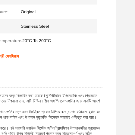
ure:
Original
Stainless Steel
emperature:
-20°C To 200°C
্রী সেলসিয়াস
র জন্য ডিজাইন করা হয়েছে।সুনির্দিষ্টভাবে ইঞ্জিনিয়ারিং এবং প্রিমিয়াম
রোধের নিশ্চয়তা দেয়, এটি বিভিন্ন শিল্প অ্যাপ্লিকেশনগুলির জন্য একটি আদর্শ
নগুলির মসৃণ এবং নিয়ন্ত্রিত প্রবাহ নিশ্চিত করে,চাপের ওঠানামা হ্রাস করা
যমান পাইপলাইন এবং উপাদান হ্যান্ডলিং সিস্টেমে সহজেই একীভূত করা যায়।
ধি করে। এই সরাসরি ড্রাইভ সিস্টেম জটিল ট্রান্সমিশন উপাদানগুলির প্রয়োজন
ন গতির উপর সুনির্দিষ্ট নিয়ন্ত্রণ প্রদান করে,সামঞ্জস্যপূর্ণ এবং সঠিক