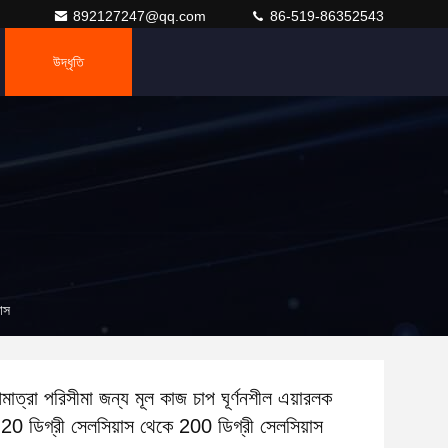
892127247@qq.com
86-519-86352543
উদ্ধৃতি
়াস
মাত্রা পরিসীমা জন্য মূল কাজ চাপ ঘূর্ণনশীল এয়ারলক
20 ডিগ্রী সেলসিয়াস থেকে 200 ডিগ্রী সেলসিয়াস