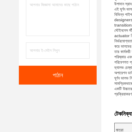
উপাদান স্রাব
এই ঘূর্ণন ভ
বিভিন্ন পা
designers
transitio
স্টেইনলেস স্
actuator নি
নির্ভরযোগ্যত
করে ভালভের স
তার কার্যকরী
পরিষ্কার এবং
পরিবেশগত প্র
ভ্যালভ চেম্ব
অপারেশন ডাউন
পাঠান
ঘূর্ণন ভালভ 
সামগ্রিকভাব
একটি উচ্চতর স
প্রক্রিয়াকর
টেকনিক্যা
মাত্রা