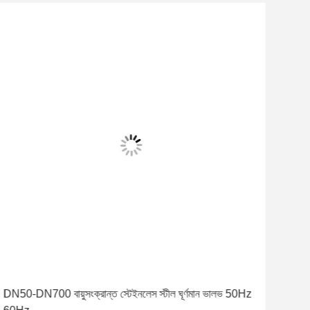
DN50-DN700 বায়ুসংক্রান্ত স্টেইনলেস স্টীল ঘূর্ণমান ভালভ 50Hz
220V