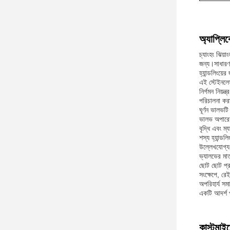
অ্যাপ্লি
চ্যাংহং ঝিয়
জন্য।সাধারণ 
হ্যান্ডলিংয়ে
এই স্টেইনলেস
নির্গমন নিয়ন
পরিচালনা করা
ঘূর্ণন ভালভট
ভালভ অপারেশন
বৃদ্ধি এবং ম্য
শস্য হ্যান্ড
উল্লেখযোগ্য 
ভ্যালভের মাত্
ছোট ছোট প্র
সংক্ষেপে, রে
অপরিহার্য সম
একটি আদর্শ 
কাস্টমাই