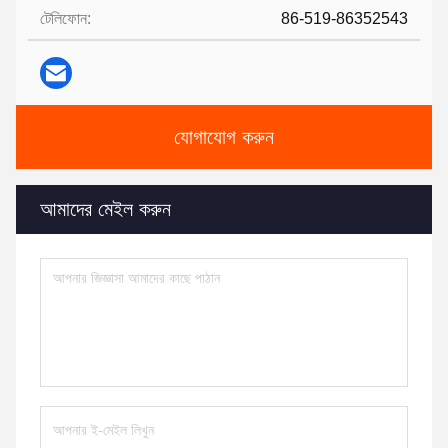
টেলিফোন:
86-519-86352543
যোগাযোগ করুন
আমাদের মেইল ​​করুন