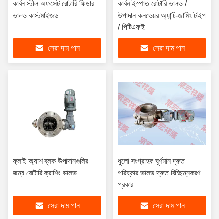
কার্বন স্টীল অফসেট রোটারি ফিডার
কার্বন ইস্পাত রোটারি ভালভ /
ভালভ কাস্টমাইজড
উপাদান কনভেয়র অ্যান্টি-জামিং টাইপ
/ পিটিএফই
সেরা দাম পান
সেরা দাম পান
ফ্লাই অ্যাশ ব্লক উপাদানগুলির
ধুলো সংগ্রাহক ঘূর্ণমান দ্রুত
জন্য রোটারি ক্রাশিং ভালভ
পরিষ্কার ভালভ দ্রুত বিচ্ছিন্নকরণ
প্রকার
সেরা দাম পান
সেরা দাম পান