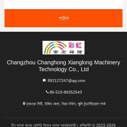
পাঠান
Changzhou Changhong Xianglong Machinery
Technology Co., Ltd
892127247@qq.com
86-519-86352543
চ্যাংঝো সিটি, উজিন জেলা, নিয়াং টাউন, লুক্সি ইন্ডাস্ট্রিয়াল পার্ক
চীন ভালো মানের রোটারি ফিডার ভালভ সরবরাহকারী। কপিরাইট © 2023-2026