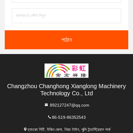
পাঠান
Changzhou Changhong Xianglong Machinery
Technology Co., Ltd
892127247@qq.com
86-519-86352543
চ্যাংঝো সিটি, উজিন জেলা, নিয়াং টাউন, লুক্সি ইন্ডাস্ট্রিয়াল পার্ক