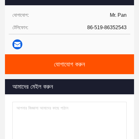
যোগাযোগ:
Mr. Pan
টেলিফোন:
86-519-86352543
যোগাযোগ করুন
আমাদের মেইল ​​করুন