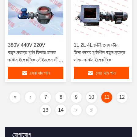
380V 440V 220V
1L 2L 4L স্টেইনলেস স্টীল
বায়ুসংক্রান্ত ঘূর্ণন ফিডার ভালভ
ডিসপেনসার ঘূর্ণনশীল বায়ুসংক্রান্ত
কাস্টম ইলেকট্রিক স্টেইনলেস স্টীল
ভালভ কাস্টম ইলেকট্রিক
ডিসপেনসার
সেরা দাম পান
সেরা দাম পান
7
8
9
10
11
12
13
14
যোগাযোগ