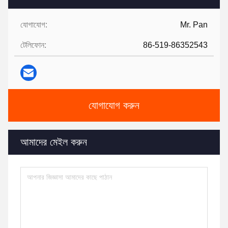
যোগাযোগ:
Mr. Pan
টেলিফোন:
86-519-86352543
যোগাযোগ করুন
আমাদের মেইল ​​করুন