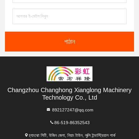
পাঠান
Changzhou Changhong Xianglong Machinery
Technology Co., Ltd
892127247@qq.com
86-519-86352543
চ্যাংঝো সিটি, উজিন জেলা, নিয়াং টাউন, লুক্সি ইন্ডাস্ট্রিয়াল পার্ক