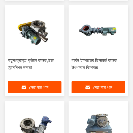
বায়ুসংক্রান্ত ঘূর্ণমান ভালভ,উচ্চ
কার্বন ইস্পাতের ডিসচার্জ ভালভ
ট্রান্সমিশন দক্ষতা
উৎপাদনে বিশেষজ্ঞ
সেরা দাম পান
সেরা দাম পান