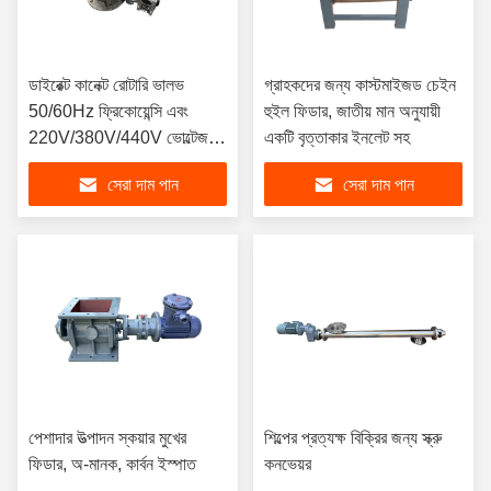
ডাইরেক্ট কানেক্ট রোটারি ভালভ
গ্রাহকদের জন্য কাস্টমাইজড চেইন
50/60Hz ফ্রিকোয়েন্সি এবং
হুইল ফিডার, জাতীয় মান অনুযায়ী
220V/380V/440V ভোল্টেজ
একটি বৃত্তাকার ইনলেট সহ
সহ
সেরা দাম পান
সেরা দাম পান
পেশাদার উত্পাদন স্কয়ার মুখের
শিল্পের প্রত্যক্ষ বিক্রির জন্য স্ক্রু
ফিডার, অ-মানক, কার্বন ইস্পাত
কনভেয়র