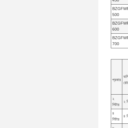
450
BZGFW
500
BZGFW
600
BZGFW
700
ভল
প্রকার
রো
২
২ ল
লিটার
৪
৪ ল
লিটার
৬