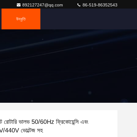
892127247@qq.com
86-519-86352543
উদ্ধৃতি
েক্ট রোটারি ভালভ 50/60Hz ফ্রিকোয়েন্সি এবং
/440V ভোল্টেজ সহ