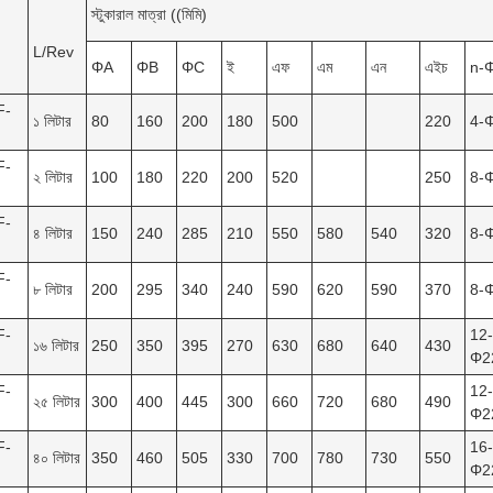
স্টুকারাল মাত্রা ((মিমি)
L/Rev
ΦA
ΦB
ΦC
ই
এফ
এম
এন
এইচ
n-
F-
১ লিটার
80
160
200
180
500
220
4-
F-
২ লিটার
100
180
220
200
520
250
8-
F-
৪ লিটার
150
240
285
210
550
580
540
320
8-
F-
৮ লিটার
200
295
340
240
590
620
590
370
8-
F-
12-
১৬ লিটার
250
350
395
270
630
680
640
430
Φ2
F-
12-
২৫ লিটার
300
400
445
300
660
720
680
490
Φ2
F-
16-
৪০ লিটার
350
460
505
330
700
780
730
550
Φ2