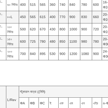
F-
16-
৬০ লিটার
400
515
565
360
740
840
780
600
Φ2
F-
20-
৮০L
450
565
615
400
770
900
830
660
Φ2
F-
১১০
20-
500
620
670
430
800
1000
900
720
লিটার
Φ2
F-
১৫০
20-
600
725
780
480
850
1100
980
780
লিটার
Φ3
F-
২০০
24-
700
840
895
530
900
1200
1080
900
লিটার
Φ3
স্টুকারাল মাত্রা ((মিমি)
L/Rev
ΦA
ΦB
ΦC
ই
এফ
এম
এন
এইচ
n-