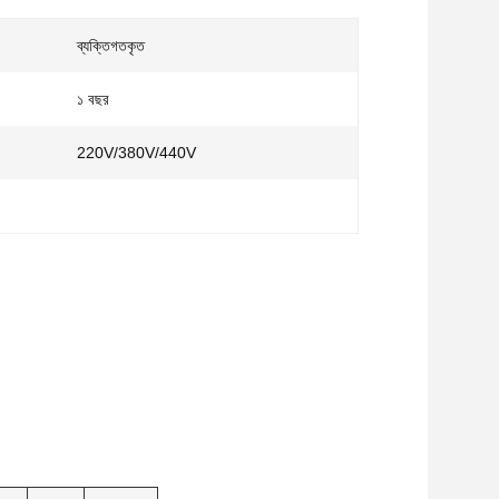
ব্যক্তিগতকৃত
১ বছর
220V/380V/440V