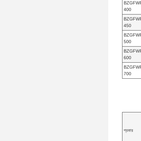
BZGFW
400
BZGFW
450
BZGFW
500
BZGFW
600
BZGFW
700
প্রকার