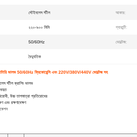
স্টেইনলেস স্টীল
আকার:
২২০-৯০০ মিমি
গ্যারান্টি:
50/60Hz
ভোল্টেজ:
বৈদ্যুতিক
্ট রোটারি ভালভ 50/60Hz ফ্রিকোয়েন্সি এবং 220V/380V/440V ভোল্টেজ সহ
লেস স্টীল ক্রাশিং ভালভ
যবহৃত
বিরোধী, উচ্চ তাপমাত্রা প্রতিরোধের
ষণ এবং রক্ষণাবেক্ষণ
ফিকেশন