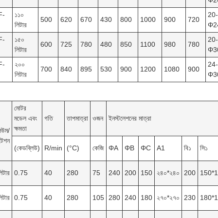
Φ2
F-
১১০
20-
500
620
670
430
800
1000
900
720
লিটার
Φ2
F-
১৫০
20-
600
725
780
480
850
1100
980
780
লিটার
Φ3
F-
২০০
24-
700
840
895
530
900
1200
1080
900
লিটার
Φ3
মোটর
মডেল এবং
গতি
তাপমাত্রা
ওজন
ইনস্টলেশনের মাত্রা
ক্ষমতা
িউম/
টেশন
(কেডব্লিউ)
R/min
(°C)
কেজি
ΦA
ΦB
ΦC
A1
বি১
সি১
িটার
0.75
40
280
75
240
200
150
২৪০*২৪০
200
150*
িটার
0.75
40
280
105
280
240
180
২৭০*২৭০
230
180*