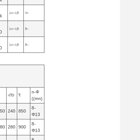
4
১০-২৪
৩-
4
১০-২৪
৪-
0
১০-২৪
৪-
0
n-Φ
এইচ
ই
((mn)
8-
150
240
850
Φ13
8-
180
280
900
Φ13
8-