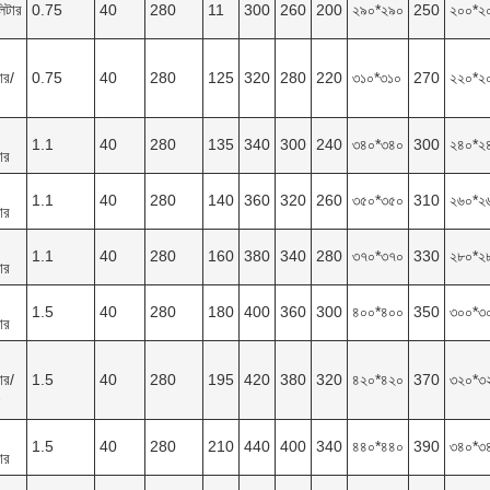
িটার
0.75
40
280
11
300
260
200
২৯০*২৯০
250
২০০*২
ার/
0.75
40
280
125
320
280
220
৩১০*৩১০
270
২২০*২
1.1
40
280
135
340
300
240
৩৪০*৩৪০
300
২৪০*২
ার
1.1
40
280
140
360
320
260
৩৫০*৩৫০
310
২৬০*২
ার
1.1
40
280
160
380
340
280
৩৭০*৩৭০
330
২৮০*২
ার
1.5
40
280
180
400
360
300
৪০০*৪০০
350
৩০০*৩
ার
ার/
1.5
40
280
195
420
380
320
৪২০*৪২০
370
৩২০*৩
1.5
40
280
210
440
400
340
৪৪০*৪৪০
390
৩৪০*৩
ার