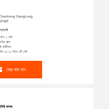
াম: Chanhong XiangLong
BZGFWF
শর্তাবলী
িমাণ: ১ সেট
াঠের বাক্স
8 কর্মদিবস
্রতি ১৫-২০ দিনে ১টি সেট
সেরা দাম পান
রোটারি ভালভ