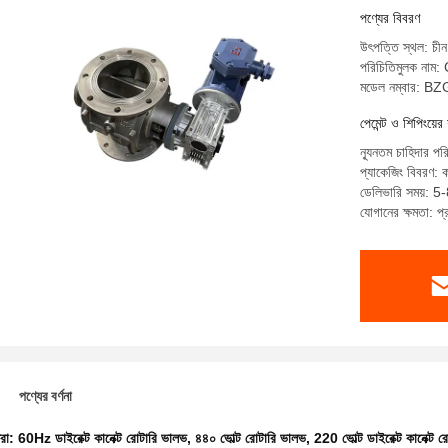
পণ্যের বিবরণ
উৎপত্তি স্থল: চীন
পরিচিতিমুলক ন
মডেল নম্বার: 
পেমেন্ট ও শিপিংয়ের 
ন্যূনতম চাহিদার পর
প্যাকেজিং বিবরণ: ক
ডেলিভারি সময়: 5-
যোগানের ক্ষমতা: প
পণ্যের বর্ণনা
ধরা:
60Hz ডাইরেক্ট কানেক্ট রোটারি ভালভ
,
৪৪০ ভোল্ট রোটারি ভালভ
,
220 ভোল্ট ডাইরেক্ট কানেক্ট 