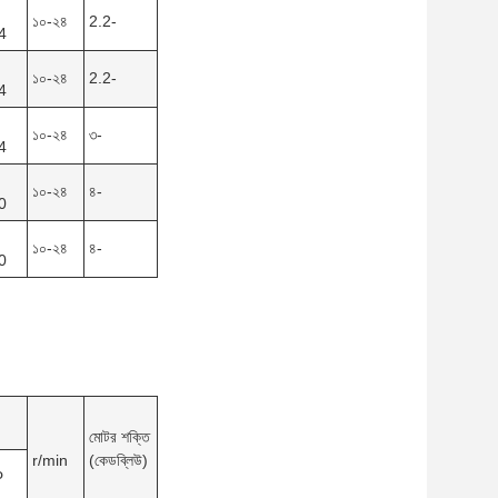
১০-২৪
2.2-
4
১০-২৪
2.2-
4
১০-২৪
৩-
4
১০-২৪
৪-
0
১০-২৪
৪-
0
মোটর শক্তি
r/min
(কেডব্লিউ)
Φ