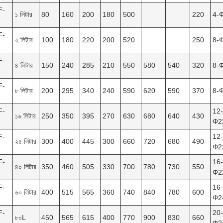
F-
১ লিটার
80
160
200
180
500
220
4-
F-
২ লিটার
100
180
220
200
520
250
8-
F-
৪ লিটার
150
240
285
210
550
580
540
320
8-
F-
৮ লিটার
200
295
340
240
590
620
590
370
8-
F-
12-
১৬ লিটার
250
350
395
270
630
680
640
430
Φ2
F-
12-
২৫ লিটার
300
400
445
300
660
720
680
490
Φ2
F-
16-
৪০ লিটার
350
460
505
330
700
780
730
550
Φ2
F-
16-
৬০ লিটার
400
515
565
360
740
840
780
600
Φ2
F-
20-
৮০L
450
565
615
400
770
900
830
660