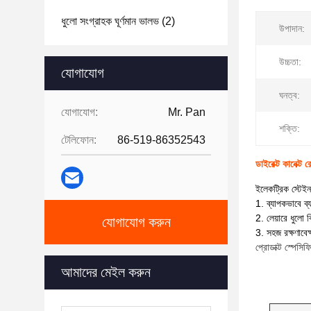
ধুলো সংগ্রাহক ঘূর্ণমান ভালভ
(2)
উপাদান:
উচ্চতা:
যোগাযোগ
ঘনত্ব:
যোগাযোগ:
Mr. Pan
শক্তি:
টেলিফোন:
86-519-86352543
ডাইরেক্ট কানেক
ইলেকট্রিক স্টেইন
1. ব্যাপকভাবে ব্
2. লেয়ারে ধুলো 
যোগাযোগ করুন
3. সহজ রক্ষণাবেক্
প্রোডাক্ট স্পেসি
আমাদের মেইল ​​করুন