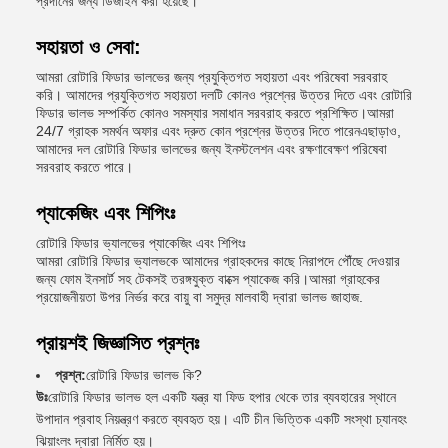
প্রদানের জন্য ডিজাইন করা হয়েছে।
সহায়তা ও সেবা:
আমরা রোটারি ফিডার ভালভের জন্য প্রযুক্তিগত সহায়তা এবং পরিষেবা সরবরাহ
করি। আমাদের প্রযুক্তিগত সহায়তা দলটি কোনও প্রশ্নের উত্তর দিতে এবং রোটারি
ফিডার ভালভ সম্পর্কিত কোনও সমস্যার সমাধান সরবরাহ করতে প্রশিক্ষিত।আমরা
24/7 গ্রাহক সমর্থন অফার এবং দ্রুত কোন প্রশ্নের উত্তর দিতে পারেনএছাড়াও,
আমাদের দল রোটারি ফিডার ভালভের জন্য ইনস্টলেশন এবং রক্ষণাবেক্ষণ পরিষেবা
সরবরাহ করতে পারে।
প্যাকেজিং এবং শিপিংঃ
রোটারি ফিডার ভ্যালভের প্যাকেজিং এবং শিপিংঃ
আমরা রোটারি ফিডার ভ্যালভকে আমাদের গ্রাহকদের কাছে নিরাপদে পৌঁছে দেওয়ার
জন্য ফোম ইনসার্ট সহ টেকসই তরঙ্গযুক্ত বাক্সে প্যাকেজ করি।আমরা গ্রাহকের
প্রয়োজনীয়তা উপর নির্ভর করে বায়ু বা সমুদ্র মালবাহী দ্বারা ভালভ জাহাজ.
প্রায়শই জিজ্ঞাসিত প্রশ্নঃ
প্রশ্ন:
রোটারি ফিডার ভালভ কি?
উঃ
রোটারি ফিডার ভালভ হল একটি যন্ত্র যা ফিড হপার থেকে তার ব্যবহারের স্থানে
উপাদান প্রবাহ নিয়ন্ত্রণ করতে ব্যবহৃত হয়। এটি চীন ভিত্তিক একটি সংস্থা চ্যানহং
ঝিয়াংলং দ্বারা নির্মিত হয়।