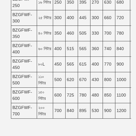
১৬ লিটার
250
350
395
270
630
680
6
250
BZGFWF-
২৫ লিটার
300
400
445
300
660
720
6
300
BZGFWF-
৪০ লিটার
350
460
505
330
700
780
7
350
BZGFWF-
৬০ লিটার
400
515
565
360
740
840
7
400
BZGFWF-
৮০L
450
565
615
400
770
900
8
450
BZGFWF-
১১০
500
620
670
430
800
1000
9
500
লিটার
BZGFWF-
১৫০
600
725
780
480
850
1100
9
600
লিটার
BZGFWF-
২০০
700
840
895
530
900
1200
1
700
লিটার