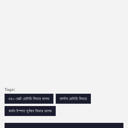
Tags:
৪৪০ ভোল্ট রোটারি ফিডার ভালভ
কাস্টম রোটারি ফিডার
কার্বন ইস্পাত ঘূর্ণমান ফিডার ভালভ