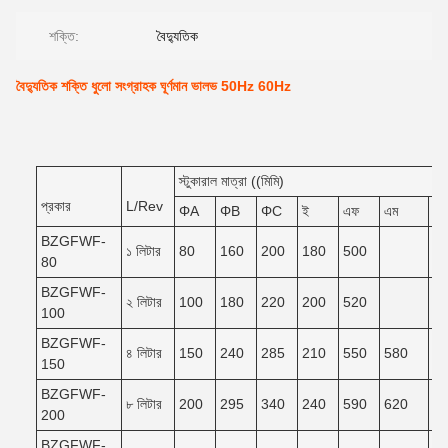
শক্তি:
বৈদ্যুতিক
বৈদ্যুতিক শক্তি ধুলো সংগ্রাহক ঘূর্ণমান ভালভ 50Hz 60Hz
স্টুকারাল মাত্রা ((মিমি)
প্রকার
L/Rev
ΦA
ΦB
ΦC
ই
এফ
এম
এন
BZGFWF-
১ লিটার
80
160
200
180
500
80
BZGFWF-
২ লিটার
100
180
220
200
520
100
BZGFWF-
৪ লিটার
150
240
285
210
550
580
5
150
BZGFWF-
৮ লিটার
200
295
340
240
590
620
5
200
BZGFWF-