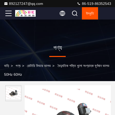
892127247@qq.com
86-519-86352543
উদ্ধৃতি
পণ্য
বাড়ি
>
পণ্য
>
রোটারি ফিডার ভালভ
>
বৈদ্যুতিক শক্তি ধুলো সংগ্রাহক ঘূর্ণমান ভালভ
50Hz 60Hz