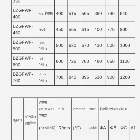
350
BZGFWF-
৬০ লিটার
400
515
565
360
740
840
7
400
BZGFWF-
৮০L
450
565
615
400
770
900
8
450
BZGFWF-
১১০
500
620
670
430
800
1000
9
500
লিটার
BZGFWF-
১৫০
600
725
780
480
850
1100
9
600
লিটার
BZGFWF-
২০০
700
840
895
530
900
1200
1
700
লিটার
মোটর
মডেল এবং
গতি
তাপমাত্রা
ওজন
ইনস্টলেশনের মাত্রা
ক্ষমতা
ভলিউম/
প্রকার
রোটেশন
(কেডব্লিউ)
R/min
(°C)
কেজি
ΦA
ΦB
ΦC
A1