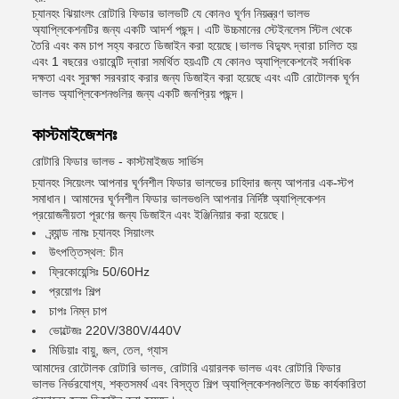
চ্যানহং ঝিয়াংলং রোটারি ফিডার ভালভটি যে কোনও ঘূর্ণন নিয়ন্ত্রণ ভালভ
অ্যাপ্লিকেশনটির জন্য একটি আদর্শ পছন্দ। এটি উচ্চমানের স্টেইনলেস স্টিল থেকে
তৈরি এবং কম চাপ সহ্য করতে ডিজাইন করা হয়েছে।ভালভ বিদ্যুৎ দ্বারা চালিত হয়
এবং 1 বছরের ওয়ারেন্টি দ্বারা সমর্থিত হয়এটি যে কোনও অ্যাপ্লিকেশনেই সর্বাধিক
দক্ষতা এবং সুরক্ষা সরবরাহ করার জন্য ডিজাইন করা হয়েছে এবং এটি রোটোলক ঘূর্ণন
ভালভ অ্যাপ্লিকেশনগুলির জন্য একটি জনপ্রিয় পছন্দ।
কাস্টমাইজেশনঃ
রোটারি ফিডার ভালভ - কাস্টমাইজড সার্ভিস
চ্যানহং সিয়েংলং আপনার ঘূর্ণনশীল ফিডার ভালভের চাহিদার জন্য আপনার এক-স্টপ
সমাধান। আমাদের ঘূর্ণনশীল ফিডার ভালভগুলি আপনার নির্দিষ্ট অ্যাপ্লিকেশন
প্রয়োজনীয়তা পূরণের জন্য ডিজাইন এবং ইঞ্জিনিয়ার করা হয়েছে।
ব্র্যান্ড নামঃ চ্যানহং সিয়াংলং
উৎপত্তিস্থল: চীন
ফ্রিকোয়েন্সিঃ 50/60Hz
প্রয়োগঃ শিল্প
চাপঃ নিম্ন চাপ
ভোল্টেজঃ 220V/380V/440V
মিডিয়াঃ বায়ু, জল, তেল, গ্যাস
আমাদের রোটোলক রোটারি ভালভ, রোটারি এয়ারলক ভালভ এবং রোটারি ফিডার
ভালভ নির্ভরযোগ্য, শক্তসমর্থ এবং বিস্তৃত শিল্প অ্যাপ্লিকেশনগুলিতে উচ্চ কার্যকারিতা