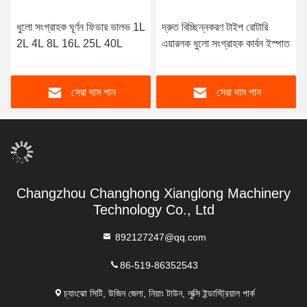
ধুলো সংগ্রাহক ঘূর্ণন ফিডার ভালভ 1L
দ্রুত বিচ্ছিন্নকরণ টাইপ রোটারি
2L 4L 8L 16L 25L 40L
এয়ারলক ধুলো সংগ্রাহক কার্বন ইস্পাত
সেরা দাম পান
সেরা দাম পান
Changzhou Changhong Xianglong Machinery
Technology Co., Ltd
892127247@qq.com
86-519-86352543
চ্যাংঝো সিটি, উজিন জেলা, নিয়াং টাউন, লুক্সি ইন্ডাস্ট্রিয়াল পার্ক