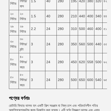
লিটার/
1.5
40
280
195
420
380
320
৪২০*
লিটার
মাস
২০
২০
1.5
40
280
210
440
400
340
৪৪০*
লিটার
লিটার
২৬
২৬
2.2
24
280
310
500
460
400
৫১০*
লিটার
লিটার
৩০
৩০
লিটার/
3
24
280
350
560
500
440
৫৫০*
লিটার
ঘন্টা
৪০
৪০
লিটার/
3
24
280
450
620
558
500
৬২০*
লিটার
বছর
৫০
৫০
লিটার/
3
24
280
500
650
600
540
৬৫০*
লিটার
বছর
পণ্যের বর্ণনাঃ
রোটারি ফিডার ভালভ হল একটি শিল্প সরঞ্জাম যা নিম্ন চাপ এবং পরিবর্তনশীল গতির
অ্যাপ্লিকেশনগুলির জন্য ডিজাইন করা হয়েছে। এটি ঘূর্ণন নিয়ন্ত্রণ ভালভ এবং এয়ার