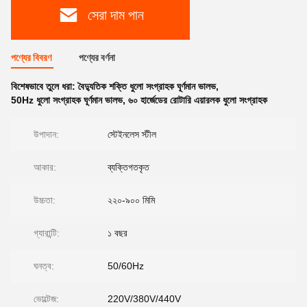
সেরা দাম পান
পণ্যের বিবরণ
পণ্যের বর্ণনা
বিশেষভাবে তুলে ধরা:
বৈদ্যুতিক শক্তি ধুলো সংগ্রাহক ঘূর্ণমান ভালভ
,
50Hz ধুলো সংগ্রাহক ঘূর্ণমান ভালভ
,
৬০ হার্জেডের রোটারি এয়ারলক ধুলো সংগ্রাহক
উপাদান:
স্টেইনলেস স্টীল
আকার:
ব্যক্তিগতকৃত
উচ্চতা:
২২০-৯০০ মিমি
গ্যারান্টি:
১ বছর
ঘনত্ব:
50/60Hz
ভোল্টেজ:
220V/380V/440V