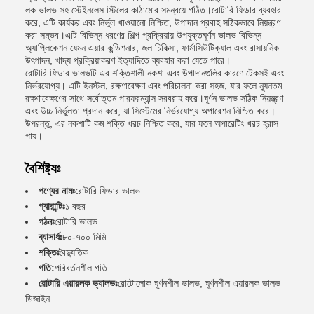
লক ভালভ সহ স্টেইনলেস স্টিলের কাঠামোর সমন্বয়ে গঠিত।রোটারি ফিডার ব্যবহার
করে, এটি কার্যকর এবং নির্ভুল খাওয়ানো নিশ্চিত, উপাদান প্রবাহ সঠিকভাবে নিয়ন্ত্রণ
করা সম্ভব।এটি বিভিন্ন ধরণের শিল্প প্রক্রিয়ায় উপযুক্তঘূর্ণন ভালভ বিভিন্ন
অ্যাপ্লিকেশন যেমন এয়ার কন্ডিশনার, জল চিকিত্সা, ফার্মাসিউটিক্যাল এবং রাসায়নিক
উৎপাদন, খাদ্য প্রক্রিয়াকরণ ইত্যাদিতে ব্যবহার করা যেতে পারে।
রোটারি ফিডার ভালভটি এর শক্তিশালী নকশা এবং উপাদানগুলির কারণে টেকসই এবং
নির্ভরযোগ্য। এটি ইনস্টল, রক্ষণাবেক্ষণ এবং পরিচালনা করা সহজ, যার ফলে ন্যূনতম
রক্ষণাবেক্ষণের সাথে সর্বোত্তম পারফরম্যান্স সরবরাহ করে।ঘূর্ণন ভালভ সঠিক নিয়ন্ত্রণ
এবং উচ্চ নির্ভুলতা প্রদান করে, যা সিস্টেমের নির্ভরযোগ্য অপারেশন নিশ্চিত করে।
উপরন্তু, এর নকশাটি কম শক্তি খরচ নিশ্চিত করে, যার ফলে অপারেটিং খরচ হ্রাস
পায়।
বৈশিষ্ট্যঃ
পণ্যের নামঃ
রোটারি ফিডার ভালভ
গ্যারান্টিঃ
১ বছর
গঠনঃ
রোটারি ভালভ
ব্যাসার্ধঃ
৮০-৭০০ মিমি
শক্তিঃ
বৈদ্যুতিক
গতি:
পরিবর্তনশীল গতি
রোটারি এয়ারলক ভ্যালভঃ
রোটোলোক ঘূর্ণনশীল ভালভ, ঘূর্ণনশীল এয়ারলক ভালভ
ডিজাইন