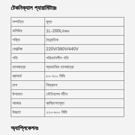
টেকনিক্যাল প্যারামিটারঃ
সম্পত্তি
মূল্য
ভলিউম
1L-200L/rev
শক্তি
বৈদ্যুতিক
ভোল্টেজ
220V/380V/440V
গতি
পরিবর্তনশীল গতি
তাপমাত্রা
স্বাভাবিক তাপমাত্রা
ব্যাসার্ধ
৮০-৭০০ মিমি
চাপ
নিম্নচাপ
উপাদান
স্টেইনলেস স্টীল
আকার
ব্যক্তিগতকৃত
উচ্চতা
২২০-৯০০ মিমি
অ্যাপ্লিকেশনঃ