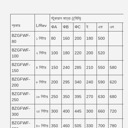
স্টুকারাল মাত্রা ((মিমি)
প্রকার
L/Rev
ΦA
ΦB
ΦC
ই
এফ
এম
এন
BZGFWF-
১ লিটার
80
160
200
180
500
80
BZGFWF-
২ লিটার
100
180
220
200
520
100
BZGFWF-
৪ লিটার
150
240
285
210
550
580
5
150
BZGFWF-
৮ লিটার
200
295
340
240
590
620
5
200
BZGFWF-
১৬ লিটার
250
350
395
270
630
680
6
250
BZGFWF-
২৫ লিটার
300
400
445
300
660
720
6
300
BZGFWF-
৪০ লিটার
350
460
505
330
700
780
7