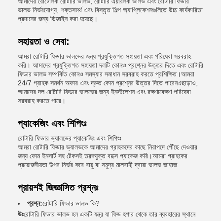
আমাদের রোটোলক রোটারি ভালভ, রোটারি এয়ারলক ভালভ এবং রোটারি ফিডার
ভালভ নির্ভরযোগ্য, শক্তসমর্থ এবং বিস্তৃত শিল্প অ্যাপ্লিকেশনগুলিতে উচ্চ কার্যকারিতা
প্রদানের জন্য ডিজাইন করা হয়েছে।
সহায়তা ও সেবা:
আমরা রোটারি ফিডার ভালভের জন্য প্রযুক্তিগত সহায়তা এবং পরিষেবা সরবরাহ
করি। আমাদের প্রযুক্তিগত সহায়তা দলটি কোনও প্রশ্নের উত্তর দিতে এবং রোটারি
ফিডার ভালভ সম্পর্কিত কোনও সমস্যার সমাধান সরবরাহ করতে প্রশিক্ষিত।আমরা
24/7 গ্রাহক সমর্থন অফার এবং দ্রুত কোন প্রশ্নের উত্তর দিতে পারেনএছাড়াও,
আমাদের দল রোটারি ফিডার ভালভের জন্য ইনস্টলেশন এবং রক্ষণাবেক্ষণ পরিষেবা
সরবরাহ করতে পারে।
প্যাকেজিং এবং শিপিংঃ
রোটারি ফিডার ভ্যালভের প্যাকেজিং এবং শিপিংঃ
আমরা রোটারি ফিডার ভ্যালভকে আমাদের গ্রাহকদের কাছে নিরাপদে পৌঁছে দেওয়ার
জন্য ফোম ইনসার্ট সহ টেকসই তরঙ্গযুক্ত বাক্সে প্যাকেজ করি।আমরা গ্রাহকের
প্রয়োজনীয়তা উপর নির্ভর করে বায়ু বা সমুদ্র মালবাহী দ্বারা ভালভ জাহাজ.
প্রায়শই জিজ্ঞাসিত প্রশ্নঃ
প্রশ্ন:
রোটারি ফিডার ভালভ কি?
উঃ
রোটারি ফিডার ভালভ হল একটি যন্ত্র যা ফিড হপার থেকে তার ব্যবহারের স্থানে