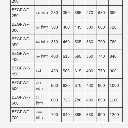
200
BZGFWF-
১৬ লিটার
250
350
395
270
630
680
6
250
BZGFWF-
২৫ লিটার
300
400
445
300
660
720
6
300
BZGFWF-
৪০ লিটার
350
460
505
330
700
780
7
350
BZGFWF-
৬০ লিটার
400
515
565
360
740
840
7
400
BZGFWF-
৮০L
450
565
615
400
770
900
8
450
BZGFWF-
১১০
500
620
670
430
800
1000
9
500
লিটার
BZGFWF-
১৫০
600
725
780
480
850
1100
9
600
লিটার
BZGFWF-
২০০
700
840
895
530
900
1200
1
700
লিটার