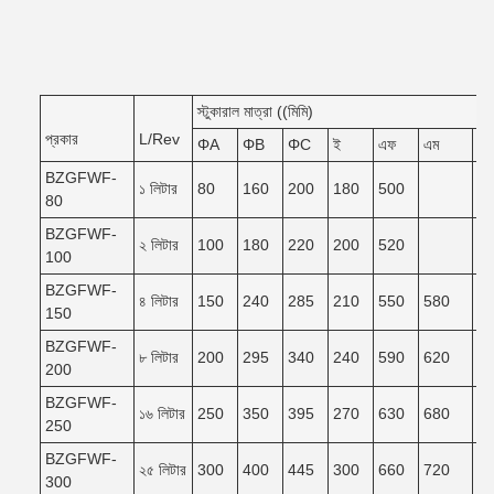
স্টুকারাল মাত্রা ((মিমি)
প্রকার
L/Rev
ΦA
ΦB
ΦC
ই
এফ
এম
এন
BZGFWF-
১ লিটার
80
160
200
180
500
80
BZGFWF-
২ লিটার
100
180
220
200
520
100
BZGFWF-
৪ লিটার
150
240
285
210
550
580
5
150
BZGFWF-
৮ লিটার
200
295
340
240
590
620
5
200
BZGFWF-
১৬ লিটার
250
350
395
270
630
680
6
250
BZGFWF-
২৫ লিটার
300
400
445
300
660
720
6
300