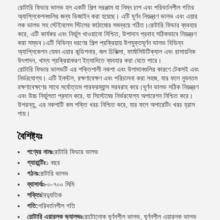
রোটারি ফিডার ভালভ হল একটি শিল্প সরঞ্জাম যা নিম্ন চাপ এবং পরিবর্তনশীল গতির
অ্যাপ্লিকেশনগুলির জন্য ডিজাইন করা হয়েছে। এটি ঘূর্ণন নিয়ন্ত্রণ ভালভ এবং এয়ার
লক ভালভ সহ স্টেইনলেস স্টিলের কাঠামোর সমন্বয়ে গঠিত।রোটারি ফিডার ব্যবহার
করে, এটি কার্যকর এবং নির্ভুল খাওয়ানো নিশ্চিত, উপাদান প্রবাহ সঠিকভাবে নিয়ন্ত্রণ
করা সম্ভব।এটি বিভিন্ন ধরণের শিল্প প্রক্রিয়ায় উপযুক্তঘূর্ণন ভালভ বিভিন্ন
অ্যাপ্লিকেশন যেমন এয়ার কন্ডিশনার, জল চিকিত্সা, ফার্মাসিউটিক্যাল এবং রাসায়নিক
উৎপাদন, খাদ্য প্রক্রিয়াকরণ ইত্যাদিতে ব্যবহার করা যেতে পারে।
রোটারি ফিডার ভালভটি এর শক্তিশালী নকশা এবং উপাদানগুলির কারণে টেকসই এবং
নির্ভরযোগ্য। এটি ইনস্টল, রক্ষণাবেক্ষণ এবং পরিচালনা করা সহজ, যার ফলে ন্যূনতম
রক্ষণাবেক্ষণের সাথে সর্বোত্তম পারফরম্যান্স সরবরাহ করে।ঘূর্ণন ভালভ সঠিক নিয়ন্ত্রণ
এবং উচ্চ নির্ভুলতা প্রদান করে, যা সিস্টেমের নির্ভরযোগ্য অপারেশন নিশ্চিত করে।
উপরন্তু, এর নকশাটি কম শক্তি খরচ নিশ্চিত করে, যার ফলে অপারেটিং খরচ হ্রাস
পায়।
বৈশিষ্ট্যঃ
পণ্যের নামঃ
রোটারি ফিডার ভালভ
গ্যারান্টিঃ
১ বছর
গঠনঃ
রোটারি ভালভ
ব্যাসার্ধঃ
৮০-৭০০ মিমি
শক্তিঃ
বৈদ্যুতিক
গতি:
পরিবর্তনশীল গতি
রোটারি এয়ারলক ভ্যালভঃ
রোটোলোক ঘূর্ণনশীল ভালভ, ঘূর্ণনশীল এয়ারলক ভালভ