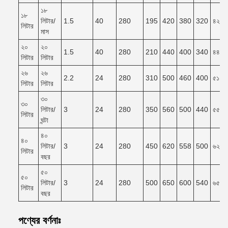
১৮
১৮
লিটার/
1.5
40
280
195
420
380
320
৪২০*
লিটার
মাস
২০
২০
1.5
40
280
210
440
400
340
৪৪০*
লিটার
লিটার
২৬
২৬
2.2
24
280
310
500
460
400
৫১০*
লিটার
লিটার
৩০
৩০
লিটার/
3
24
280
350
560
500
440
৫৫০*
লিটার
ঘন্টা
৪০
৪০
লিটার/
3
24
280
450
620
558
500
৬২০*
লিটার
বছর
৫০
৫০
লিটার/
3
24
280
500
650
600
540
৬৫০*
লিটার
বছর
পণ্যের বর্ণনাঃ