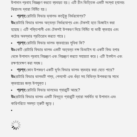
উপাদান প্রবাহ নিয়ন্ত্রণ করতে ব্যবহৃত হয়। এটি চীন ভিত্তিক একটি সংস্থা চ্যানহং
ঝিয়াংলং দ্বারা নির্মিত হয়।
প্রশ্ন:
রোটারি ফিডার ভ্যালভ কতটুকু নির্ভরযোগ্য?
উঃ
রোটারি ফিডার ভালভ অত্যন্ত নির্ভরযোগ্য এবং টেকসই হতে ডিজাইন করা
হয়েছে। এটি শক্তিশালী এবং টেকসই উপকরণ দিয়ে নির্মিত যা ভারী ব্যবহার এবং
কঠোর অবস্থার প্রতিরোধ করতে পারে।
প্রশ্ন:
রোটারি ফিডার ভালভ ব্যবহারের সুবিধা কি?
উঃ
একটি রোটারি ফিডার ভালভ একটি অত্যন্ত দক্ষ ডিভাইস যা একটি ফিড হপার
থেকে উপাদান প্রবাহ নিয়ন্ত্রণ এবং নিয়ন্ত্রণ করতে সহায়তা করে। এটি ইনস্টল এবং
রক্ষণাবেক্ষণ করা সহজ।
প্রশ্ন:
কোন উপকরণ একটি ঘূর্ণন ফিডার ভালভ ব্যবহার করা যেতে পারে?
উঃ
রোটারি ফিডার ভালভটি শস্য, পেললেট এবং গুঁড়া সহ বিভিন্ন উপকরণের সাথে
ব্যবহারের জন্য উপযুক্ত।
প্রশ্ন:
রোটারি ফিডার ভালভের গ্যারান্টি আছে?
উঃ
রোটারি ফিডার ভালভ একটি বিস্তৃত গ্যারান্টি দ্বারা সমর্থিত যা উপাদান এবং
কারিগরিতে সমস্ত ত্রুটি জুড়ে।