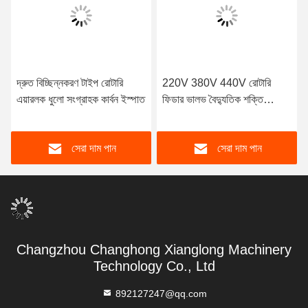
দ্রুত বিচ্ছিন্নকরণ টাইপ রোটারি
220V 380V 440V রোটারি
এয়ারলক ধুলো সংগ্রাহক কার্বন ইস্পাত
ফিডার ভালভ বৈদ্যুতিক শক্তি
স্টেইনলেস স্টীল
সেরা দাম পান
সেরা দাম পান
Changzhou Changhong Xianglong Machinery
Technology Co., Ltd
892127247@qq.com