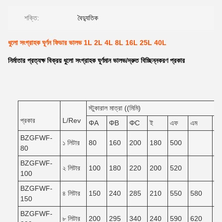
শক্তি:
বৈদ্যুতিক
ধুলো সংগ্রাহক ঘূর্ণন ফিডার ভালভ 1L 2L 4L 8L 16L 25L 40L
নির্মাতার প্রত্যক্ষ বিক্রয় ধুলো সংগ্রাহক ঘূর্ণমান ভালভ/দ্রুত বিচ্ছিন্নকরণ প্রকার
স্টুকারাল মাত্রা ((মিমি)
প্রকার
L/Rev
ΦA
ΦB
ΦC
ই
এফ
এম
এন
BZGFWF-
১ লিটার
80
160
200
180
500
80
BZGFWF-
২ লিটার
100
180
220
200
520
100
BZGFWF-
৪ লিটার
150
240
285
210
550
580
5
150
BZGFWF-
৮ লিটার
200
295
340
240
590
620
5