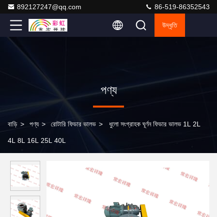
892127247@qq.com
86-519-86352543
উদ্ধৃতি
পণ্য
বাড়ি
>
পণ্য
>
রোটারি ফিডার ভালভ
>
ধুলো সংগ্রাহক ঘূর্ণন ফিডার ভালভ 1L 2L
4L 8L 16L 25L 40L