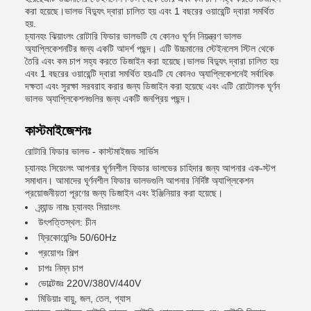
করা হয়েছে।ভালভ বিদ্যুৎ দ্বারা চালিত হয় এবং 1 বছরের ওয়ারেন্টি দ্বারা সমর্থিত
হয়.
চ্যানহং ঝিয়াংলং রোটারি ফিডার ভালভটি যে কোনও ঘূর্ণন নিয়ন্ত্রণ ভালভ
অ্যাপ্লিকেশনটির জন্য একটি আদর্শ পছন্দ। এটি উচ্চমানের স্টেইনলেস স্টিল থেকে
তৈরি এবং কম চাপ সহ্য করতে ডিজাইন করা হয়েছে।ভালভ বিদ্যুৎ দ্বারা চালিত হয়
এবং 1 বছরের ওয়ারেন্টি দ্বারা সমর্থিত হয়এটি যে কোনও অ্যাপ্লিকেশনেই সর্বাধিক
দক্ষতা এবং সুরক্ষা সরবরাহ করার জন্য ডিজাইন করা হয়েছে এবং এটি রোটোলক ঘূর্ণন
ভালভ অ্যাপ্লিকেশনগুলির জন্য একটি জনপ্রিয় পছন্দ।
কাস্টমাইজেশনঃ
রোটারি ফিডার ভালভ - কাস্টমাইজড সার্ভিস
চ্যানহং সিয়েংলং আপনার ঘূর্ণনশীল ফিডার ভালভের চাহিদার জন্য আপনার এক-স্টপ
সমাধান। আমাদের ঘূর্ণনশীল ফিডার ভালভগুলি আপনার নির্দিষ্ট অ্যাপ্লিকেশন
প্রয়োজনীয়তা পূরণের জন্য ডিজাইন এবং ইঞ্জিনিয়ার করা হয়েছে।
ব্র্যান্ড নামঃ চ্যানহং সিয়াংলং
উৎপত্তিস্থল: চীন
ফ্রিকোয়েন্সিঃ 50/60Hz
প্রয়োগঃ শিল্প
চাপঃ নিম্ন চাপ
ভোল্টেজঃ 220V/380V/440V
মিডিয়াঃ বায়ু, জল, তেল, গ্যাস