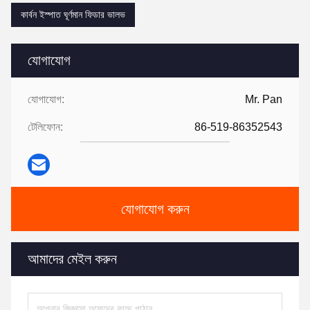
কার্বন ইস্পাত ঘূর্ণমান ফিডার ভালভ
যোগাযোগ
যোগাযোগ:
Mr. Pan
টেলিফোন:
86-519-86352543
যোগাযোগ করুন
আমাদের মেইল ​​করুন