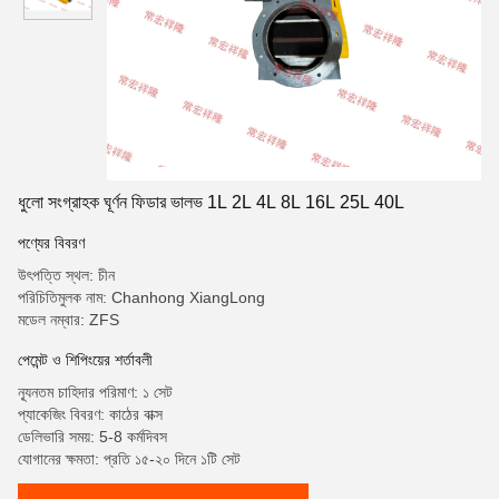
ধুলো সংগ্রাহক ঘূর্ণন ফিডার ভালভ 1L 2L 4L 8L 16L 25L 40L
পণ্যের বিবরণ
উৎপত্তি স্থল: চীন
পরিচিতিমুলক নাম: Chanhong XiangLong
মডেল নম্বার: ZFS
পেমেন্ট ও শিপিংয়ের শর্তাবলী
ন্যূনতম চাহিদার পরিমাণ: ১ সেট
প্যাকেজিং বিবরণ: কাঠের বাক্স
ডেলিভারি সময়: 5-8 কর্মদিবস
যোগানের ক্ষমতা: প্রতি ১৫-২০ দিনে ১টি সেট