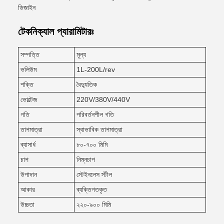
ডিজাইন
টেকনিক্যাল প্যারামিটারঃ
সম্পত্তি
মূল্য
ভলিউম
1L-200L/rev
শক্তি
বৈদ্যুতিক
ভোল্টেজ
220V/380V/440V
গতি
পরিবর্তনশীল গতি
তাপমাত্রা
স্বাভাবিক তাপমাত্রা
ব্যাসার্ধ
৮০-৭০০ মিমি
চাপ
নিম্নচাপ
উপাদান
স্টেইনলেস স্টীল
আকার
ব্যক্তিগতকৃত
উচ্চতা
২২০-৯০০ মিমি