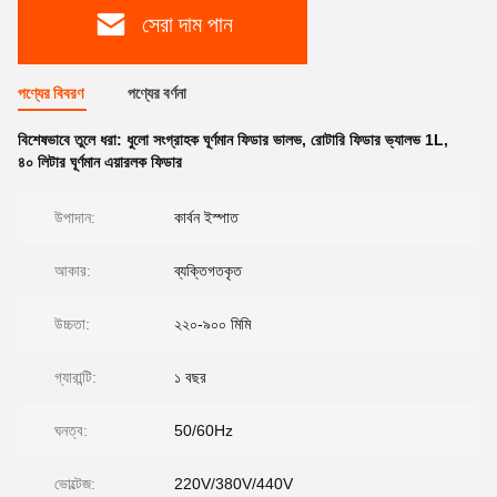
সেরা দাম পান
পণ্যের বিবরণ
পণ্যের বর্ণনা
বিশেষভাবে তুলে ধরা:
ধুলো সংগ্রাহক ঘূর্ণমান ফিডার ভালভ
,
রোটারি ফিডার ভ্যালভ 1L
,
৪০ লিটার ঘূর্ণমান এয়ারলক ফিডার
উপাদান:
কার্বন ইস্পাত
আকার:
ব্যক্তিগতকৃত
উচ্চতা:
২২০-৯০০ মিমি
গ্যারান্টি:
১ বছর
ঘনত্ব:
50/60Hz
ভোল্টেজ:
220V/380V/440V