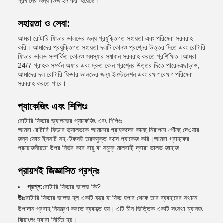
প্রদানের জন্য ডিজাইন করা হয়েছে।
সহায়তা ও সেবা:
আমরা রোটারি ফিডার ভালভের জন্য প্রযুক্তিগত সহায়তা এবং পরিষেবা সরবরাহ
করি। আমাদের প্রযুক্তিগত সহায়তা দলটি কোনও প্রশ্নের উত্তর দিতে এবং রোটারি
ফিডার ভালভ সম্পর্কিত কোনও সমস্যার সমাধান সরবরাহ করতে প্রশিক্ষিত।আমরা
24/7 গ্রাহক সমর্থন অফার এবং দ্রুত কোন প্রশ্নের উত্তর দিতে পারেনএছাড়াও,
আমাদের দল রোটারি ফিডার ভালভের জন্য ইনস্টলেশন এবং রক্ষণাবেক্ষণ পরিষেবা
সরবরাহ করতে পারে।
প্যাকেজিং এবং শিপিংঃ
রোটারি ফিডার ভ্যালভের প্যাকেজিং এবং শিপিংঃ
আমরা রোটারি ফিডার ভ্যালভকে আমাদের গ্রাহকদের কাছে নিরাপদে পৌঁছে দেওয়ার
জন্য ফোম ইনসার্ট সহ টেকসই তরঙ্গযুক্ত বাক্সে প্যাকেজ করি।আমরা গ্রাহকের
প্রয়োজনীয়তা উপর নির্ভর করে বায়ু বা সমুদ্র মালবাহী দ্বারা ভালভ জাহাজ.
প্রায়শই জিজ্ঞাসিত প্রশ্নঃ
প্রশ্ন:
রোটারি ফিডার ভালভ কি?
উঃ
রোটারি ফিডার ভালভ হল একটি যন্ত্র যা ফিড হপার থেকে তার ব্যবহারের স্থানে
উপাদান প্রবাহ নিয়ন্ত্রণ করতে ব্যবহৃত হয়। এটি চীন ভিত্তিক একটি সংস্থা চ্যানহং
ঝিয়াংলং দ্বারা নির্মিত হয়।