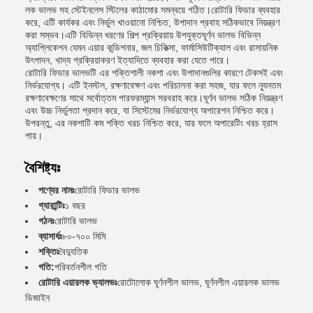
লক ভালভ সহ স্টেইনলেস স্টিলের কাঠামোর সমন্বয়ে গঠিত।রোটারি ফিডার ব্যবহার
করে, এটি কার্যকর এবং নির্ভুল খাওয়ানো নিশ্চিত, উপাদান প্রবাহ সঠিকভাবে নিয়ন্ত্রণ
করা সম্ভব।এটি বিভিন্ন ধরণের শিল্প প্রক্রিয়ায় উপযুক্তঘূর্ণন ভালভ বিভিন্ন
অ্যাপ্লিকেশন যেমন এয়ার কন্ডিশনার, জল চিকিত্সা, ফার্মাসিউটিক্যাল এবং রাসায়নিক
উৎপাদন, খাদ্য প্রক্রিয়াকরণ ইত্যাদিতে ব্যবহার করা যেতে পারে।
রোটারি ফিডার ভালভটি এর শক্তিশালী নকশা এবং উপাদানগুলির কারণে টেকসই এবং
নির্ভরযোগ্য। এটি ইনস্টল, রক্ষণাবেক্ষণ এবং পরিচালনা করা সহজ, যার ফলে ন্যূনতম
রক্ষণাবেক্ষণের সাথে সর্বোত্তম পারফরম্যান্স সরবরাহ করে।ঘূর্ণন ভালভ সঠিক নিয়ন্ত্রণ
এবং উচ্চ নির্ভুলতা প্রদান করে, যা সিস্টেমের নির্ভরযোগ্য অপারেশন নিশ্চিত করে।
উপরন্তু, এর নকশাটি কম শক্তি খরচ নিশ্চিত করে, যার ফলে অপারেটিং খরচ হ্রাস
পায়।
বৈশিষ্ট্যঃ
পণ্যের নামঃ
রোটারি ফিডার ভালভ
গ্যারান্টিঃ
১ বছর
গঠনঃ
রোটারি ভালভ
ব্যাসার্ধঃ
৮০-৭০০ মিমি
শক্তিঃ
বৈদ্যুতিক
গতি:
পরিবর্তনশীল গতি
রোটারি এয়ারলক ভ্যালভঃ
রোটোলোক ঘূর্ণনশীল ভালভ, ঘূর্ণনশীল এয়ারলক ভালভ
ডিজাইন