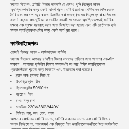
চ্যানহং ঝিয়াংলং রোটারি ফিডার ভালভটি যে কোনও ঘূর্ণন নিয়ন্ত্রণ ভালভ
অ্যাপ্লিকেশনটির জন্য একটি আদর্শ পছন্দ। এটি উচ্চমানের স্টেইনলেস স্টিল থেকে
তৈরি এবং কম চাপ সহ্য করতে ডিজাইন করা হয়েছে।ভালভ বিদ্যুৎ দ্বারা চালিত হয়
এবং 1 বছরের ওয়ারেন্টি দ্বারা সমর্থিত হয়এটি যে কোনও অ্যাপ্লিকেশনেই সর্বাধিক
দক্ষতা এবং সুরক্ষা সরবরাহ করার জন্য ডিজাইন করা হয়েছে এবং এটি রোটোলক ঘূর্ণন
ভালভ অ্যাপ্লিকেশনগুলির জন্য একটি জনপ্রিয় পছন্দ।
কাস্টমাইজেশনঃ
রোটারি ফিডার ভালভ - কাস্টমাইজড সার্ভিস
চ্যানহং সিয়েংলং আপনার ঘূর্ণনশীল ফিডার ভালভের চাহিদার জন্য আপনার এক-স্টপ
সমাধান। আমাদের ঘূর্ণনশীল ফিডার ভালভগুলি আপনার নির্দিষ্ট অ্যাপ্লিকেশন
প্রয়োজনীয়তা পূরণের জন্য ডিজাইন এবং ইঞ্জিনিয়ার করা হয়েছে।
ব্র্যান্ড নামঃ চ্যানহং সিয়াংলং
উৎপত্তিস্থল: চীন
ফ্রিকোয়েন্সিঃ 50/60Hz
প্রয়োগঃ শিল্প
চাপঃ নিম্ন চাপ
ভোল্টেজঃ 220V/380V/440V
মিডিয়াঃ বায়ু, জল, তেল, গ্যাস
আমাদের রোটোলক রোটারি ভালভ, রোটারি এয়ারলক ভালভ এবং রোটারি ফিডার
ভালভ নির্ভরযোগ্য, শক্তসমর্থ এবং বিস্তৃত শিল্প অ্যাপ্লিকেশনগুলিতে উচ্চ কার্যকারিতা