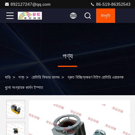
892127247@qq.com
86-519-86352543
উদ্ধৃতি
পণ্য
বাড়ি
>
পণ্য
>
রোটারি ফিডার ভালভ
>
দ্রুত বিচ্ছিন্নকরণ টাইপ রোটারি এয়ারলক
ধুলো সংগ্রাহক কার্বন ইস্পাত