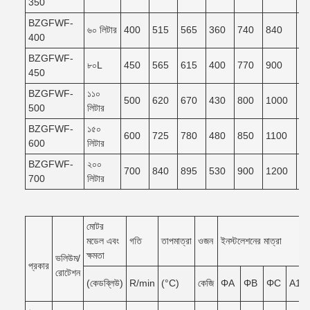
350
BZGFWF-
৬০ লিটার
400
515
565
360
740
840
7
400
BZGFWF-
৮০L
450
565
615
400
770
900
8
450
BZGFWF-
১১০
500
620
670
430
800
1000
9
500
লিটার
BZGFWF-
১৫০
600
725
780
480
850
1100
9
600
লিটার
BZGFWF-
২০০
700
840
895
530
900
1200
1
700
লিটার
মোটর
মডেল এবং
গতি
তাপমাত্রা
ওজন
ইনস্টলেশনের মাত্রা
ক্ষমতা
ভলিউম/
প্রকার
রোটেশন
(কেডব্লিউ)
R/min
(°C)
কেজি
ΦA
ΦB
ΦC
A1