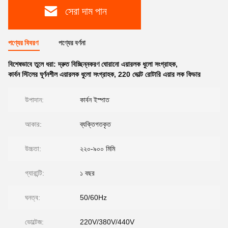
সেরা দাম পান
পণ্যের বিবরণ
পণ্যের বর্ণনা
বিশেষভাবে তুলে ধরা:
দ্রুত বিচ্ছিন্নকরণ ঘোরানো এয়ারলক ধুলো সংগ্রাহক
,
কার্বন স্টিলের ঘূর্ণনশীল এয়ারলক ধুলো সংগ্রাহক
,
220 ভোল্ট রোটারি এয়ার লক ফিডার
উপাদান:
কার্বন ইস্পাত
আকার:
ব্যক্তিগতকৃত
উচ্চতা:
২২০-৯০০ মিমি
গ্যারান্টি:
১ বছর
ঘনত্ব:
50/60Hz
ভোল্টেজ:
220V/380V/440V