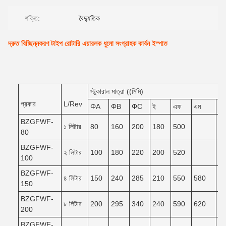
শক্তি:
বৈদ্যুতিক
দ্রুত বিচ্ছিন্নকরণ টাইপ রোটারি এয়ারলক ধুলো সংগ্রাহক কার্বন ইস্পাত
স্টুকারাল মাত্রা ((মিমি)
প্রকার
L/Rev
ΦA
ΦB
ΦC
ই
এফ
এম
এন
BZGFWF-
১ লিটার
80
160
200
180
500
80
BZGFWF-
২ লিটার
100
180
220
200
520
100
BZGFWF-
৪ লিটার
150
240
285
210
550
580
5
150
BZGFWF-
৮ লিটার
200
295
340
240
590
620
5
200
BZGFWF-