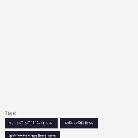
Tags:
৪৪০ ভোল্ট রোটারি ফিডার ভালভ
কাস্টম রোটারি ফিডার
কার্বন ইস্পাত ঘূর্ণমান ফিডার ভালভ