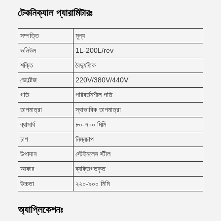
টেকনিক্যাল প্যারামিটারঃ
সম্পত্তি
মূল্য
ভলিউম
1L-200L/rev
শক্তি
বৈদ্যুতিক
ভোল্টেজ
220V/380V/440V
গতি
পরিবর্তনশীল গতি
তাপমাত্রা
স্বাভাবিক তাপমাত্রা
ব্যাসার্ধ
৮০-৭০০ মিমি
চাপ
নিম্নচাপ
উপাদান
স্টেইনলেস স্টীল
আকার
ব্যক্তিগতকৃত
উচ্চতা
২২০-৯০০ মিমি
অ্যাপ্লিকেশনঃ