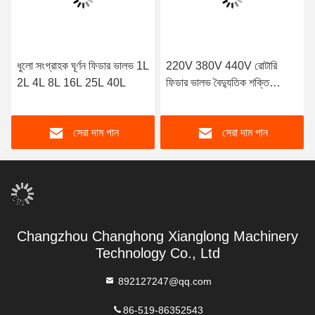
ধুলো সংগ্রাহক ঘূর্ণন ফিডার ভালভ 1L
220V 380V 440V রোটারি
2L 4L 8L 16L 25L 40L
ফিডার ভালভ বৈদ্যুতিক শক্তি
স্টেইনলেস স্টীল
সেরা দাম পান
সেরা দাম পান
Changzhou Changhong Xianglong Machinery
Technology Co., Ltd
892127247@qq.com
86-519-86352543