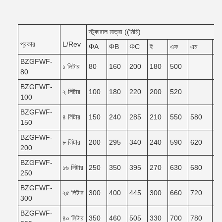
স্টুকারাল মাত্রা ((মিমি)
প্রকার
L/Rev
ΦA
ΦB
ΦC
ই
এফ
এম
এন
BZGFWF-
১ লিটার
80
160
200
180
500
80
BZGFWF-
২ লিটার
100
180
220
200
520
100
BZGFWF-
৪ লিটার
150
240
285
210
550
580
5
150
BZGFWF-
৮ লিটার
200
295
340
240
590
620
5
200
BZGFWF-
১৬ লিটার
250
350
395
270
630
680
6
250
BZGFWF-
২৫ লিটার
300
400
445
300
660
720
6
300
BZGFWF-
৪০ লিটার
350
460
505
330
700
780
7