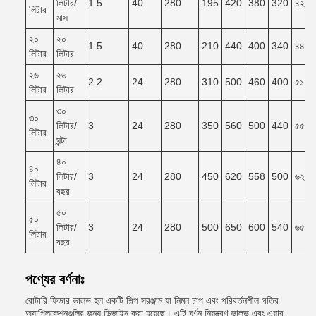
লিটার/
1.5
40
280
195
420
380
320
৪২০*
লিটার
মাস
২০
২০
1.5
40
280
210
440
400
340
৪৪০*
লিটার
লিটার
২৬
২৬
2.2
24
280
310
500
460
400
৫১০*
লিটার
লিটার
৩০
৩০
লিটার/
3
24
280
350
560
500
440
৫৫০*
লিটার
ঘন্টা
৪০
৪০
লিটার/
3
24
280
450
620
558
500
৬২০*
লিটার
বছর
৫০
৫০
লিটার/
3
24
280
500
650
600
540
৬৫০*
লিটার
বছর
পণ্যের বর্ণনাঃ
রোটারি ফিডার ভালভ হল একটি শিল্প সরঞ্জাম যা নিম্ন চাপ এবং পরিবর্তনশীল গতির
অ্যাপ্লিকেশনগুলির জন্য ডিজাইন করা হয়েছে। এটি ঘূর্ণন নিয়ন্ত্রণ ভালভ এবং এয়ার