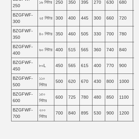
১৬ লিটার
250
350
395
270
630
680
6
250
BZGFWF-
২৫ লিটার
300
400
445
300
660
720
6
300
BZGFWF-
৪০ লিটার
350
460
505
330
700
780
7
350
BZGFWF-
৬০ লিটার
400
515
565
360
740
840
7
400
BZGFWF-
৮০L
450
565
615
400
770
900
8
450
BZGFWF-
১১০
500
620
670
430
800
1000
9
500
লিটার
BZGFWF-
১৫০
600
725
780
480
850
1100
9
600
লিটার
BZGFWF-
২০০
700
840
895
530
900
1200
1
700
লিটার