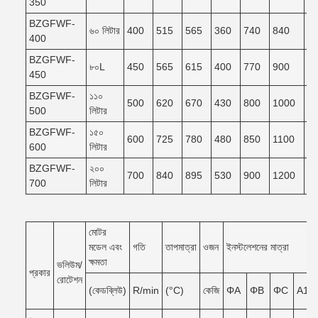
350
BZGFWF-
৬০ লিটার
400
515
565
360
740
840
7
400
BZGFWF-
৮০L
450
565
615
400
770
900
8
450
BZGFWF-
১১০
500
620
670
430
800
1000
9
500
লিটার
BZGFWF-
১৫০
600
725
780
480
850
1100
9
600
লিটার
BZGFWF-
২০০
700
840
895
530
900
1200
1
700
লিটার
মোটর
মডেল এবং
গতি
তাপমাত্রা
ওজন
ইনস্টলেশনের মাত্রা
ক্ষমতা
ভলিউম/
প্রকার
রোটেশন
(কেডব্লিউ)
R/min
(°C)
কেজি
ΦA
ΦB
ΦC
A1