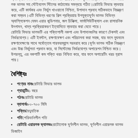
লক ভালভ সহ স্টেইনলেস স্টিলের কাঠামোর সমন্বয়ে গঠিত।রোটারি ফিডার ব্যবহার
করে, এটি কার্যকর এবং নির্ভুল খাওয়ানো নিশ্চিত, উপাদান প্রবাহ সঠিকভাবে নিয়ন্ত্রণ
করা সম্ভব।এটি বিভিন্ন ধরণের শিল্প প্রক্রিয়ায় উপযুক্তঘূর্ণন ভালভ বিভিন্ন
অ্যাপ্লিকেশন যেমন এয়ার কন্ডিশনার, জল চিকিত্সা, ফার্মাসিউটিক্যাল এবং রাসায়নিক
উৎপাদন, খাদ্য প্রক্রিয়াকরণ ইত্যাদিতে ব্যবহার করা যেতে পারে।
রোটারি ফিডার ভালভটি এর শক্তিশালী নকশা এবং উপাদানগুলির কারণে টেকসই এবং
নির্ভরযোগ্য। এটি ইনস্টল, রক্ষণাবেক্ষণ এবং পরিচালনা করা সহজ, যার ফলে ন্যূনতম
রক্ষণাবেক্ষণের সাথে সর্বোত্তম পারফরম্যান্স সরবরাহ করে।ঘূর্ণন ভালভ সঠিক নিয়ন্ত্রণ
এবং উচ্চ নির্ভুলতা প্রদান করে, যা সিস্টেমের নির্ভরযোগ্য অপারেশন নিশ্চিত করে।
উপরন্তু, এর নকশাটি কম শক্তি খরচ নিশ্চিত করে, যার ফলে অপারেটিং খরচ হ্রাস
পায়।
বৈশিষ্ট্যঃ
পণ্যের নামঃ
রোটারি ফিডার ভালভ
গ্যারান্টিঃ
১ বছর
গঠনঃ
রোটারি ভালভ
ব্যাসার্ধঃ
৮০-৭০০ মিমি
শক্তিঃ
বৈদ্যুতিক
গতি:
পরিবর্তনশীল গতি
রোটারি এয়ারলক ভ্যালভঃ
রোটোলোক ঘূর্ণনশীল ভালভ, ঘূর্ণনশীল এয়ারলক ভালভ
ডিজাইন