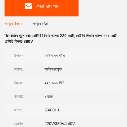
সেরা দাম পান
পণ্যের বিবরণ
পণ্যের বর্ণনা
বিশেষভাবে তুলে ধরা:
রোটারি ফিডার ভালভ 220 ভোল্ট
,
রোটারি ফিডার ভালভ ৪৪০ ভোল্ট
,
রোটারি ফিডার 380V
উপাদান:
স্টেইনলেস স্টীল
আকার:
ব্যক্তিগতকৃত
উচ্চতা:
২২০-৯০০ মিমি
গ্যারান্টি:
১ বছর
ঘনত্ব:
50/60Hz
ভোল্টেজ:
220V/380V/440V