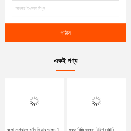
পাঠান
একই পণ্য
ধুলো সংগ্রাহক ঘূর্ণন ফিডার ভালভ 1L
দ্রুত বিচ্ছিন্নকরণ টাইপ রোটারি