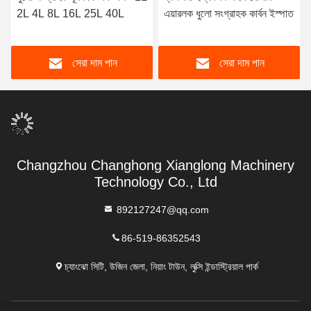
2L 4L 8L 16L 25L 40L
এয়ারলক ধুলো সংগ্রাহক কার্বন ইস্পাত
সেরা দাম পান
সেরা দাম পান
Changzhou Changhong Xianglong Machinery
Technology Co., Ltd
892127247@qq.com
86-519-86352543
চ্যাংঝো সিটি, উজিন জেলা, নিয়াং টাউন, লুক্সি ইন্ডাস্ট্রিয়াল পার্ক