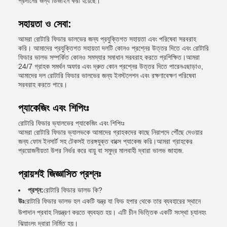
প্রদানের জন্য ডিজাইন করা হয়েছে।
সহায়তা ও সেবা:
আমরা রোটারি ফিডার ভালভের জন্য প্রযুক্তিগত সহায়তা এবং পরিষেবা সরবরাহ
করি। আমাদের প্রযুক্তিগত সহায়তা দলটি কোনও প্রশ্নের উত্তর দিতে এবং রোটারি
ফিডার ভালভ সম্পর্কিত কোনও সমস্যার সমাধান সরবরাহ করতে প্রশিক্ষিত।আমরা
24/7 গ্রাহক সমর্থন অফার এবং দ্রুত কোন প্রশ্নের উত্তর দিতে পারেনএছাড়াও,
আমাদের দল রোটারি ফিডার ভালভের জন্য ইনস্টলেশন এবং রক্ষণাবেক্ষণ পরিষেবা
সরবরাহ করতে পারে।
প্যাকেজিং এবং শিপিংঃ
রোটারি ফিডার ভ্যালভের প্যাকেজিং এবং শিপিংঃ
আমরা রোটারি ফিডার ভ্যালভকে আমাদের গ্রাহকদের কাছে নিরাপদে পৌঁছে দেওয়ার
জন্য ফোম ইনসার্ট সহ টেকসই তরঙ্গযুক্ত বাক্সে প্যাকেজ করি।আমরা গ্রাহকের
প্রয়োজনীয়তা উপর নির্ভর করে বায়ু বা সমুদ্র মালবাহী দ্বারা ভালভ জাহাজ.
প্রায়শই জিজ্ঞাসিত প্রশ্নঃ
প্রশ্ন:
রোটারি ফিডার ভালভ কি?
উঃ
রোটারি ফিডার ভালভ হল একটি যন্ত্র যা ফিড হপার থেকে তার ব্যবহারের স্থানে
উপাদান প্রবাহ নিয়ন্ত্রণ করতে ব্যবহৃত হয়। এটি চীন ভিত্তিক একটি সংস্থা চ্যানহং
ঝিয়াংলং দ্বারা নির্মিত হয়।