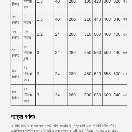
লিটার/
1.5
40
280
195
420
380
320
৪২০*
লিটার
মাস
২০
২০
1.5
40
280
210
440
400
340
৪৪০*
লিটার
লিটার
২৬
২৬
2.2
24
280
310
500
460
400
৫১০*
লিটার
লিটার
৩০
৩০
লিটার/
3
24
280
350
560
500
440
৫৫০*
লিটার
ঘন্টা
৪০
৪০
লিটার/
3
24
280
450
620
558
500
৬২০*
লিটার
বছর
৫০
৫০
লিটার/
3
24
280
500
650
600
540
৬৫০*
লিটার
বছর
পণ্যের বর্ণনাঃ
রোটারি ফিডার ভালভ হল একটি শিল্প সরঞ্জাম যা নিম্ন চাপ এবং পরিবর্তনশীল গতির
অ্যাপ্লিকেশনগুলির জন্য ডিজাইন করা হয়েছে। এটি ঘূর্ণন নিয়ন্ত্রণ ভালভ এবং এয়ার