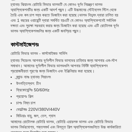
চ্যানহং ঝিয়াংলং রোটারি ফিডার ভালভটি যে কোনও ঘূর্ণন নিয়ন্ত্রণ ভালভ
অ্যাপ্লিকেশনটির জন্য একটি আদর্শ পছন্দ। এটি উচ্চমানের স্টেইনলেস স্টিল থেকে
তৈরি এবং কম চাপ সহ্য করতে ডিজাইন করা হয়েছে।ভালভ বিদ্যুৎ দ্বারা চালিত হয়
এবং 1 বছরের ওয়ারেন্টি দ্বারা সমর্থিত হয়এটি যে কোনও অ্যাপ্লিকেশনেই সর্বাধিক
দক্ষতা এবং সুরক্ষা সরবরাহ করার জন্য ডিজাইন করা হয়েছে এবং এটি রোটোলক ঘূর্ণন
ভালভ অ্যাপ্লিকেশনগুলির জন্য একটি জনপ্রিয় পছন্দ।
কাস্টমাইজেশনঃ
রোটারি ফিডার ভালভ - কাস্টমাইজড সার্ভিস
চ্যানহং সিয়েংলং আপনার ঘূর্ণনশীল ফিডার ভালভের চাহিদার জন্য আপনার এক-স্টপ
সমাধান। আমাদের ঘূর্ণনশীল ফিডার ভালভগুলি আপনার নির্দিষ্ট অ্যাপ্লিকেশন
প্রয়োজনীয়তা পূরণের জন্য ডিজাইন এবং ইঞ্জিনিয়ার করা হয়েছে।
ব্র্যান্ড নামঃ চ্যানহং সিয়াংলং
উৎপত্তিস্থল: চীন
ফ্রিকোয়েন্সিঃ 50/60Hz
প্রয়োগঃ শিল্প
চাপঃ নিম্ন চাপ
ভোল্টেজঃ 220V/380V/440V
মিডিয়াঃ বায়ু, জল, তেল, গ্যাস
আমাদের রোটোলক রোটারি ভালভ, রোটারি এয়ারলক ভালভ এবং রোটারি ফিডার
ভালভ নির্ভরযোগ্য, শক্তসমর্থ এবং বিস্তৃত শিল্প অ্যাপ্লিকেশনগুলিতে উচ্চ কার্যকারিতা