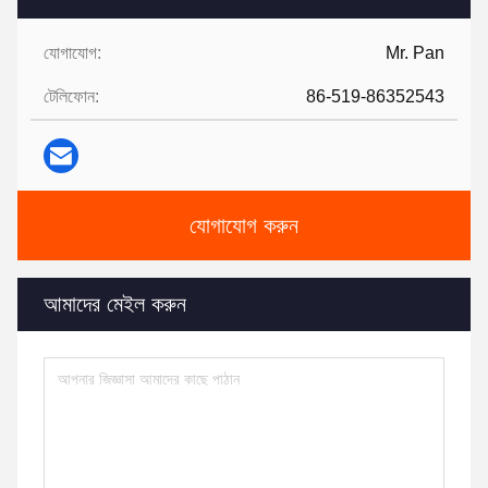
যোগাযোগ:
Mr. Pan
টেলিফোন:
86-519-86352543
যোগাযোগ করুন
আমাদের মেইল ​​করুন