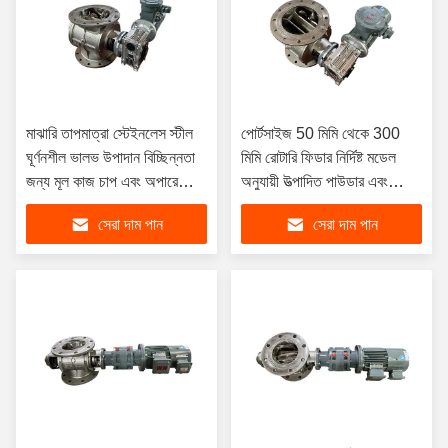
মাঝারি তাপমাত্রা স্টেইনলেস স্টীল
পোর্টসাইজ 50 মিমি থেকে 300
ঘূর্ণনশীল ভালভ উপাদান বিচ্ছিন্নতা
মিমি রোটারি ফিডার নির্দিষ্ট মডেল
জন্য মূল কাজ চাপ এবং অপারেটিং
অনুযায়ী উত্পাদিত পাউডার এবং
গতি 60 RPM পর্যন্ত প্রদান
গ্রানুল প্রক্রিয়াকরণের জন্য আদর্শ
সেরা দাম পান
সেরা দাম পান