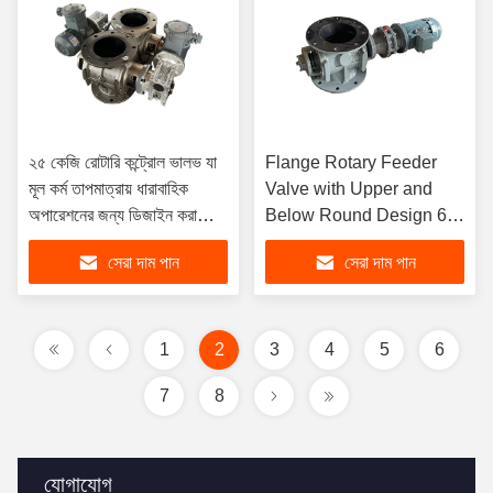
২৫ কেজি রোটারি কন্ট্রোল ভালভ যা
Flange Rotary Feeder
মূল কর্ম তাপমাত্রায় ধারাবাহিক
Valve with Upper and
অপারেশনের জন্য ডিজাইন করা
Below Round Design 6
হয়েছে, যা প্রবাহ নিয়ন্ত্রণ সমাধান
Inches FOB Shipping
সেরা দাম পান
সেরা দাম পান
সরবরাহ করে
1
2
3
4
5
6
7
8
যোগাযোগ