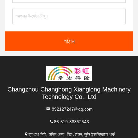
পাঠান
Changzhou Changhong Xianglong Machinery
Technology Co., Ltd
892127247@qq.com
86-519-86352543
চ্যাংঝো সিটি, উজিন জেলা, নিয়াং টাউন, লুক্সি ইন্ডাস্ট্রিয়াল পার্ক