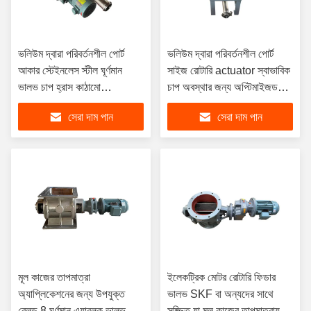
ভলিউম দ্বারা পরিবর্তনশীল পোর্ট
ভলিউম দ্বারা পরিবর্তনশীল পোর্ট
আকার স্টেইনলেস স্টীল ঘূর্ণমান
সাইজ রোটারি actuator স্বাভাবিক
ভালভ চাপ হ্রাস কাঠামো
চাপ অবস্থার জন্য অপ্টিমাইজড
বৈশিষ্ট্যযুক্ত শস্য পরিবহন ব্যবহৃত
মসৃণ ঘূর্ণন নিয়ন্ত্রণ সক্ষম
সেরা দাম পান
সেরা দাম পান
মূল কাজের তাপমাত্রা
ইলেকট্রিক মোটর রোটারি ফিডার
অ্যাপ্লিকেশনের জন্য উপযুক্ত
ভালভ SKF বা অন্যদের সাথে
ব্লেড 8 ঘূর্ণমান এয়ারলক ভালভ যা
সজ্জিত যা মূল কাজের তাপমাত্রায়