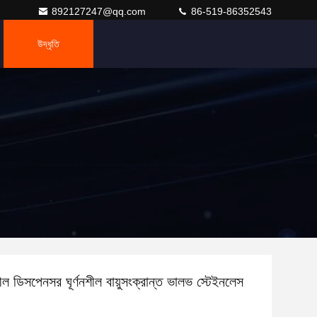
892127247@qq.com
86-519-86352543
উদ্ধৃতি
ীল ডিসপেনসর ঘূর্ণনশীল বায়ুসংক্রান্ত ভালভ স্টেইনলেস