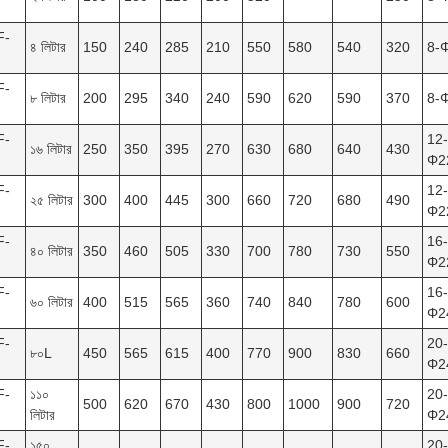
F-
৪ লিটার
150
240
285
210
550
580
540
320
8-
F-
৮ লিটার
200
295
340
240
590
620
590
370
8-
F-
12-
১৬ লিটার
250
350
395
270
630
680
640
430
Φ2
F-
12-
২৫ লিটার
300
400
445
300
660
720
680
490
Φ2
F-
16-
৪০ লিটার
350
460
505
330
700
780
730
550
Φ2
F-
16-
৬০ লিটার
400
515
565
360
740
840
780
600
Φ2
F-
20-
৮০L
450
565
615
400
770
900
830
660
Φ2
F-
১১০
20-
500
620
670
430
800
1000
900
720
লিটার
Φ2
F-
১৫০
20-