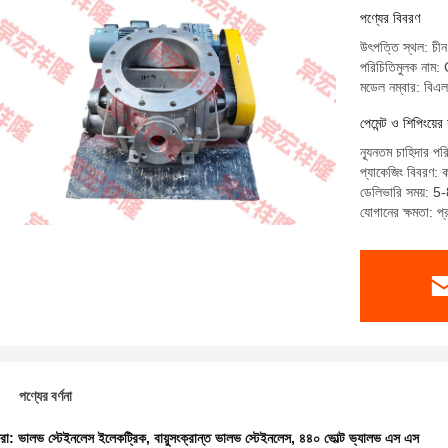
পণ্যের বিবরণ
উৎপত্তি স্থল: চীন
পরিচিতিমুলক ন
মডেল নম্বার: বি
পেমেন্ট ও শিপিংয়ের 
ন্যূনতম চাহিদার পর
প্যাকেজিং বিবরণ: ক
ডেলিভারি সময়: 5-
যোগানের ক্ষমতা: প
পণ্যের বর্ণনা
ধরা:
ভালভ স্টেইনলেস ইলেকট্রিক
,
বায়ুসংক্রান্ত ভালভ স্টেইনলেস
,
৪৪০ ভোল্ট ভ্যালভ এস এস