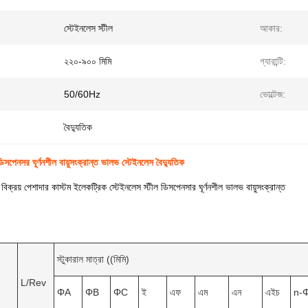
স্টেইনলেস স্টীল
আকার:
২২০-৯০০ মিমি
গ্যারান্টি:
50/60Hz
ভোল্টেজ:
বৈদ্যুতিক
িসপেনসর ঘূর্ণনশীল বায়ুসংক্রান্ত ভালভ স্টেইনলেস বৈদ্যুতিক
বিক্রয় পেশাদার কাস্টম ইলেকট্রিক স্টেইনলেস স্টীল ডিসপেনসার ঘূর্ণনশীল ভালভ বায়ুসংক্রান্ত
স্টুকারাল মাত্রা ((মিমি)
L/Rev
ΦA
ΦB
ΦC
ই
এফ
এম
এন
এইচ
n-