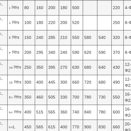
F-
১ লিটার
80
160
200
180
500
220
4-
F-
২ লিটার
100
180
220
200
520
250
8-
F-
৪ লিটার
150
240
285
210
550
580
540
320
8-
F-
৮ লিটার
200
295
340
240
590
620
590
370
8-
F-
12-
১৬ লিটার
250
350
395
270
630
680
640
430
Φ2
F-
12-
২৫ লিটার
300
400
445
300
660
720
680
490
Φ2
F-
16-
৪০ লিটার
350
460
505
330
700
780
730
550
Φ2
F-
16-
৬০ লিটার
400
515
565
360
740
840
780
600
Φ2
F-
20-
৮০L
450
565
615
400
770
900
830
660
Φ2