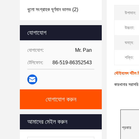
ধুলো সংগ্রাহক ঘূর্ণমান ভালভ
(2)
উপাদান:
উচ্চতা:
যোগাযোগ
ঘনত্ব:
যোগাযোগ:
Mr. Pan
শক্তি:
টেলিফোন:
86-519-86352543
স্টেইনলেস স্টীল ড
কারখানার সরাসরি 
যোগাযোগ করুন
আমাদের মেইল ​​করুন
প্রকার