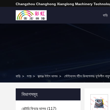
Changzhou Changhong Xianglong Machinery Technolog
বাড়ি
বাড়ি
>
পণ্য
>
ফ্ল্যাঞ্জ টাইপ ভালভ
>
স্টেইনলেস স্টীল ডিসপেনসর ঘূর্ণনশীল বায়
বিভাগসমূহ
রোটারি ফিডার ভালভ
(117)