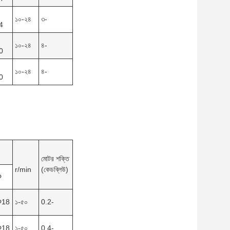
১০-২৪
৩-
4
১০-২৪
৪-
0
১০-২৪
৪-
0
মোটর শক্তি
r/min
(কেডব্লিউ)
Φ
Φ18
১-৫০
0.2-
Φ18
১-৫০
0.4-