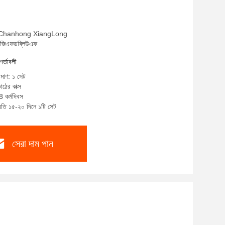
াম: Chanhong XiangLong
এলজিএফডব্লিউএফ
শর্তাবলী
িমাণ: ১ সেট
াঠের বাক্স
8 কর্মদিবস
্রতি ১৫-২০ দিনে ১টি সেট
সেরা দাম পান