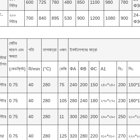
600
725
780
480
850
1100
980
780
লিটার
Φ3
F-
২০০
24-
700
840
895
530
900
1200
1080
900
লিটার
Φ3
মোটর
মডেল এবং
গতি
তাপমাত্রা
ওজন
ইনস্টলেশনের মাত্রা
ক্ষমতা
িউম/
টেশন
(কেডব্লিউ)
R/min
(°C)
কেজি
ΦA
ΦB
ΦC
A1
বি১
সি১
িটার
0.75
40
280
75
240
200
150
২৪০*২৪০
200
150*
িটার
0.75
40
280
105
280
240
180
২৭০*২৭০
230
180*
িটার
0.75
40
280
11
300
260
200
২৯০*২৯০
250
২০০*২
ার/
0.75
40
280
125
320
280
220
৩১০*৩১০
270
২২০*২