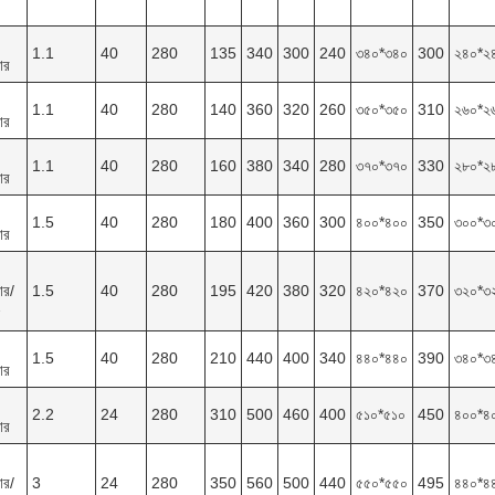
1.1
40
280
135
340
300
240
৩৪০*৩৪০
300
২৪০*২
ার
1.1
40
280
140
360
320
260
৩৫০*৩৫০
310
২৬০*২
ার
1.1
40
280
160
380
340
280
৩৭০*৩৭০
330
২৮০*২
ার
1.5
40
280
180
400
360
300
৪০০*৪০০
350
৩০০*৩
ার
ার/
1.5
40
280
195
420
380
320
৪২০*৪২০
370
৩২০*৩
1.5
40
280
210
440
400
340
৪৪০*৪৪০
390
৩৪০*৩
ার
2.2
24
280
310
500
460
400
৫১০*৫১০
450
৪০০*৪
ার
ার/
3
24
280
350
560
500
440
৫৫০*৫৫০
495
৪৪০*৪