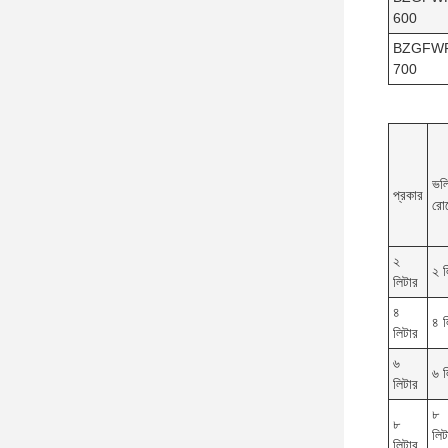
600
BZGFW
700
ভল
প্রকার
রো
২
২ ল
লিটার
৪
৪ ল
লিটার
৬
৬ ল
লিটার
৮
৮
লিট
লিটার