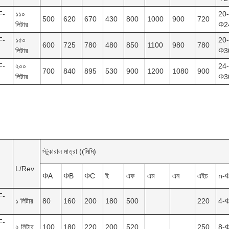
F-
১১০
20-
500
620
670
430
800
1000
900
720
লিটার
Φ2
F-
১৫০
20-
600
725
780
480
850
1100
980
780
লিটার
Φ3
F-
২০০
24-
700
840
895
530
900
1200
1080
900
লিটার
Φ3
স্টুকারাল মাত্রা ((মিমি)
L/Rev
ΦA
ΦB
ΦC
ই
এফ
এম
এন
এইচ
n-
F-
১ লিটার
80
160
200
180
500
220
4-
F-
২ লিটার
100
180
220
200
520
250
8-