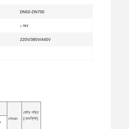
DN50-DN700
১ বছর
220V/380V/440V
মোটর শক্তি
r/min
(কেডব্লিউ)
Φ