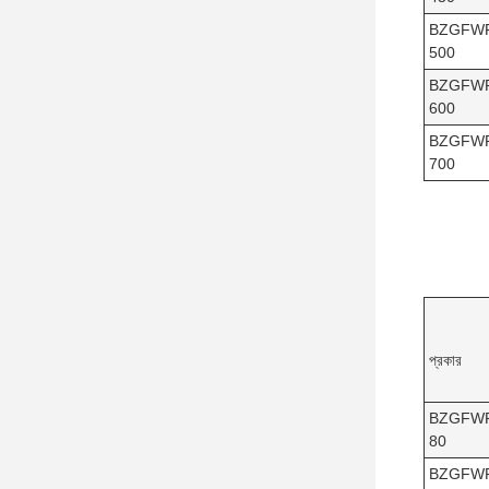
BZGFW
500
BZGFW
600
BZGFW
700
প্রকার
BZGFW
80
BZGFW