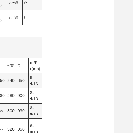
১০-২৪
৪-
0
১০-২৪
৪-
0
n-Φ
এইচ
ই
((mn)
8-
150
240
850
Φ13
8-
180
280
900
Φ13
8-
০০
300
930
Φ13
8-
০০
320
950
Φ13