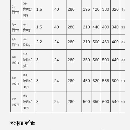
১৮
১৮
লিটার/
1.5
40
280
195
420
380
320
৪২০*
লিটার
মাস
২০
২০
1.5
40
280
210
440
400
340
৪৪০*
লিটার
লিটার
২৬
২৬
2.2
24
280
310
500
460
400
৫১০*
লিটার
লিটার
৩০
৩০
লিটার/
3
24
280
350
560
500
440
৫৫০*
লিটার
ঘন্টা
৪০
৪০
লিটার/
3
24
280
450
620
558
500
৬২০*
লিটার
বছর
৫০
৫০
লিটার/
3
24
280
500
650
600
540
৬৫০*
লিটার
বছর
পণ্যের বর্ণনাঃ