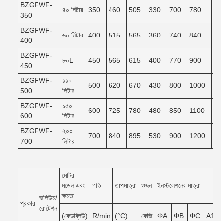
BZGFWF-
৪০ লিটার
350
460
505
330
700
780
7
350
BZGFWF-
৬০ লিটার
400
515
565
360
740
840
7
400
BZGFWF-
৮০L
450
565
615
400
770
900
8
450
BZGFWF-
১১০
500
620
670
430
800
1000
9
500
লিটার
BZGFWF-
১৫০
600
725
780
480
850
1100
9
600
লিটার
BZGFWF-
২০০
700
840
895
530
900
1200
1
700
লিটার
মোটর
মডেল এবং
গতি
তাপমাত্রা
ওজন
ইনস্টলেশনের মাত্রা
ক্ষমতা
ভলিউম/
প্রকার
রোটেশন
(কেডব্লিউ)
R/min
(°C)
কেজি
ΦA
ΦB
ΦC
A1