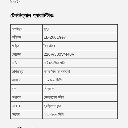
ডিজাইন
টেকনিক্যাল প্যারামিটারঃ
সম্পত্তি
মূল্য
ভলিউম
1L-200L/rev
শক্তি
বৈদ্যুতিক
ভোল্টেজ
220V/380V/440V
গতি
পরিবর্তনশীল গতি
তাপমাত্রা
স্বাভাবিক তাপমাত্রা
ব্যাসার্ধ
৮০-৭০০ মিমি
চাপ
নিম্নচাপ
উপাদান
স্টেইনলেস স্টীল
আকার
ব্যক্তিগতকৃত
উচ্চতা
২২০-৯০০ মিমি