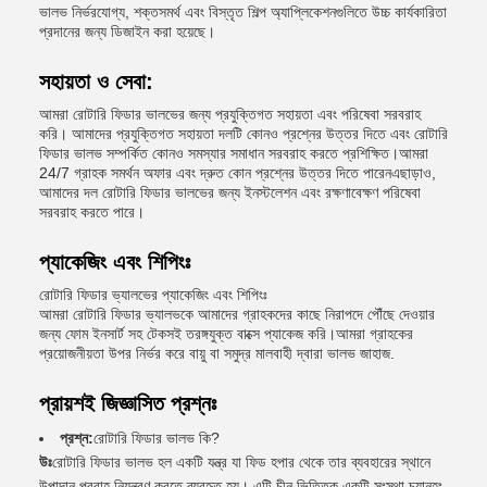
ভালভ নির্ভরযোগ্য, শক্তসমর্থ এবং বিস্তৃত শিল্প অ্যাপ্লিকেশনগুলিতে উচ্চ কার্যকারিতা
প্রদানের জন্য ডিজাইন করা হয়েছে।
সহায়তা ও সেবা:
আমরা রোটারি ফিডার ভালভের জন্য প্রযুক্তিগত সহায়তা এবং পরিষেবা সরবরাহ
করি। আমাদের প্রযুক্তিগত সহায়তা দলটি কোনও প্রশ্নের উত্তর দিতে এবং রোটারি
ফিডার ভালভ সম্পর্কিত কোনও সমস্যার সমাধান সরবরাহ করতে প্রশিক্ষিত।আমরা
24/7 গ্রাহক সমর্থন অফার এবং দ্রুত কোন প্রশ্নের উত্তর দিতে পারেনএছাড়াও,
আমাদের দল রোটারি ফিডার ভালভের জন্য ইনস্টলেশন এবং রক্ষণাবেক্ষণ পরিষেবা
সরবরাহ করতে পারে।
প্যাকেজিং এবং শিপিংঃ
রোটারি ফিডার ভ্যালভের প্যাকেজিং এবং শিপিংঃ
আমরা রোটারি ফিডার ভ্যালভকে আমাদের গ্রাহকদের কাছে নিরাপদে পৌঁছে দেওয়ার
জন্য ফোম ইনসার্ট সহ টেকসই তরঙ্গযুক্ত বাক্সে প্যাকেজ করি।আমরা গ্রাহকের
প্রয়োজনীয়তা উপর নির্ভর করে বায়ু বা সমুদ্র মালবাহী দ্বারা ভালভ জাহাজ.
প্রায়শই জিজ্ঞাসিত প্রশ্নঃ
প্রশ্ন:
রোটারি ফিডার ভালভ কি?
উঃ
রোটারি ফিডার ভালভ হল একটি যন্ত্র যা ফিড হপার থেকে তার ব্যবহারের স্থানে
উপাদান প্রবাহ নিয়ন্ত্রণ করতে ব্যবহৃত হয়। এটি চীন ভিত্তিক একটি সংস্থা চ্যানহং