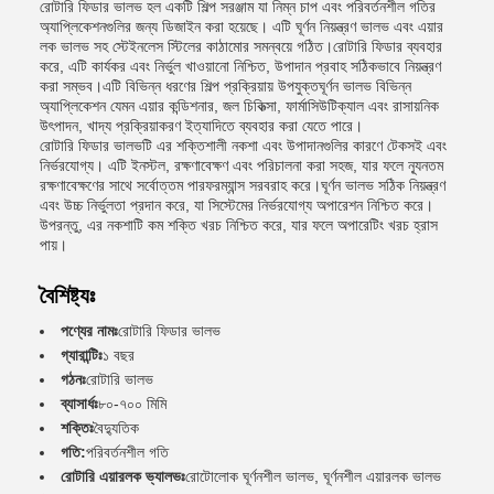
রোটারি ফিডার ভালভ হল একটি শিল্প সরঞ্জাম যা নিম্ন চাপ এবং পরিবর্তনশীল গতির
অ্যাপ্লিকেশনগুলির জন্য ডিজাইন করা হয়েছে। এটি ঘূর্ণন নিয়ন্ত্রণ ভালভ এবং এয়ার
লক ভালভ সহ স্টেইনলেস স্টিলের কাঠামোর সমন্বয়ে গঠিত।রোটারি ফিডার ব্যবহার
করে, এটি কার্যকর এবং নির্ভুল খাওয়ানো নিশ্চিত, উপাদান প্রবাহ সঠিকভাবে নিয়ন্ত্রণ
করা সম্ভব।এটি বিভিন্ন ধরণের শিল্প প্রক্রিয়ায় উপযুক্তঘূর্ণন ভালভ বিভিন্ন
অ্যাপ্লিকেশন যেমন এয়ার কন্ডিশনার, জল চিকিত্সা, ফার্মাসিউটিক্যাল এবং রাসায়নিক
উৎপাদন, খাদ্য প্রক্রিয়াকরণ ইত্যাদিতে ব্যবহার করা যেতে পারে।
রোটারি ফিডার ভালভটি এর শক্তিশালী নকশা এবং উপাদানগুলির কারণে টেকসই এবং
নির্ভরযোগ্য। এটি ইনস্টল, রক্ষণাবেক্ষণ এবং পরিচালনা করা সহজ, যার ফলে ন্যূনতম
রক্ষণাবেক্ষণের সাথে সর্বোত্তম পারফরম্যান্স সরবরাহ করে।ঘূর্ণন ভালভ সঠিক নিয়ন্ত্রণ
এবং উচ্চ নির্ভুলতা প্রদান করে, যা সিস্টেমের নির্ভরযোগ্য অপারেশন নিশ্চিত করে।
উপরন্তু, এর নকশাটি কম শক্তি খরচ নিশ্চিত করে, যার ফলে অপারেটিং খরচ হ্রাস
পায়।
বৈশিষ্ট্যঃ
পণ্যের নামঃ
রোটারি ফিডার ভালভ
গ্যারান্টিঃ
১ বছর
গঠনঃ
রোটারি ভালভ
ব্যাসার্ধঃ
৮০-৭০০ মিমি
শক্তিঃ
বৈদ্যুতিক
গতি:
পরিবর্তনশীল গতি
রোটারি এয়ারলক ভ্যালভঃ
রোটোলোক ঘূর্ণনশীল ভালভ, ঘূর্ণনশীল এয়ারলক ভালভ