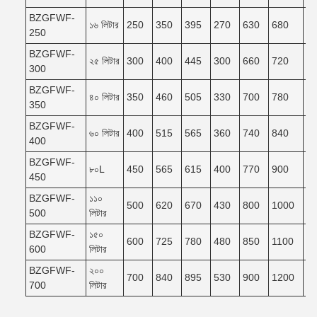
BZGFWF-
১৬ লিটার
250
350
395
270
630
680
6
250
BZGFWF-
২৫ লিটার
300
400
445
300
660
720
6
300
BZGFWF-
৪০ লিটার
350
460
505
330
700
780
7
350
BZGFWF-
৬০ লিটার
400
515
565
360
740
840
7
400
BZGFWF-
৮০L
450
565
615
400
770
900
8
450
BZGFWF-
১১০
500
620
670
430
800
1000
9
500
লিটার
BZGFWF-
১৫০
600
725
780
480
850
1100
9
600
লিটার
BZGFWF-
২০০
700
840
895
530
900
1200
1
700
লিটার