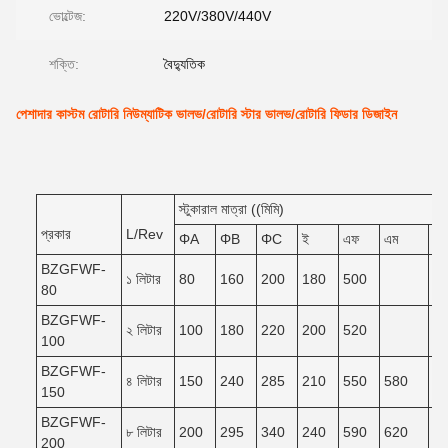
ভোল্টেজ:
220V/380V/440V
শক্তি:
বৈদ্যুতিক
পেশাদার কাস্টম রোটারি নিউম্যাটিক ভালভ/রোটারি স্টার ভালভ/রোটারি ফিডার ডিজাইন
স্টুকারাল মাত্রা ((মিমি)
প্রকার
L/Rev
ΦA
ΦB
ΦC
ই
এফ
এম
এন
BZGFWF-
১ লিটার
80
160
200
180
500
80
BZGFWF-
২ লিটার
100
180
220
200
520
100
BZGFWF-
৪ লিটার
150
240
285
210
550
580
5
150
BZGFWF-
৮ লিটার
200
295
340
240
590
620
5
200