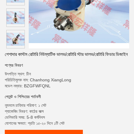
পেশাদার কাস্টম রোটারি নিউম্যাটিক ভালভ/রোটারি স্টার ভালভ/রোটারি ফিডার ডিজাইন
পণ্যের বিবরণ
উৎপত্তি স্থল: চীন
পরিচিতিমুলক নাম: Chanhong XiangLong
মডেল নম্বার: BZGFWFQNL
পেমেন্ট ও শিপিংয়ের শর্তাবলী
ন্যূনতম চাহিদার পরিমাণ: ১ সেট
প্যাকেজিং বিবরণ: কাঠের বাক্স
ডেলিভারি সময়: 5-8 কর্মদিবস
যোগানের ক্ষমতা: প্রতি ১৫-২০ দিনে ১টি সেট