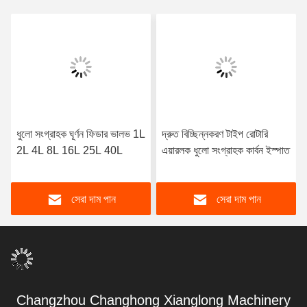
ধুলো সংগ্রাহক ঘূর্ণন ফিডার ভালভ 1L
দ্রুত বিচ্ছিন্নকরণ টাইপ রোটারি
2L 4L 8L 16L 25L 40L
এয়ারলক ধুলো সংগ্রাহক কার্বন ইস্পাত
সেরা দাম পান
সেরা দাম পান
Changzhou Changhong Xianglong Machinery