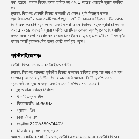
করা হয়েছে।ভালভ বিদ্যুৎ দ্বারা চালিত হয় এবং 1 বছরের ওয়ারেন্টি দ্বারা সমর্থিত
হয়.
চ্যানহং ঝিয়াংলং রোটারি ফিডার ভালভটি যে কোনও ঘূর্ণন নিয়ন্ত্রণ ভালভ
অ্যাপ্লিকেশনটির জন্য একটি আদর্শ পছন্দ। এটি উচ্চমানের স্টেইনলেস স্টিল থেকে
তৈরি এবং কম চাপ সহ্য করতে ডিজাইন করা হয়েছে।ভালভ বিদ্যুৎ দ্বারা চালিত হয়
এবং 1 বছরের ওয়ারেন্টি দ্বারা সমর্থিত হয়এটি যে কোনও অ্যাপ্লিকেশনেই সর্বাধিক
দক্ষতা এবং সুরক্ষা সরবরাহ করার জন্য ডিজাইন করা হয়েছে এবং এটি রোটোলক ঘূর্ণন
ভালভ অ্যাপ্লিকেশনগুলির জন্য একটি জনপ্রিয় পছন্দ।
কাস্টমাইজেশনঃ
রোটারি ফিডার ভালভ - কাস্টমাইজড সার্ভিস
চ্যানহং সিয়েংলং আপনার ঘূর্ণনশীল ফিডার ভালভের চাহিদার জন্য আপনার এক-স্টপ
সমাধান। আমাদের ঘূর্ণনশীল ফিডার ভালভগুলি আপনার নির্দিষ্ট অ্যাপ্লিকেশন
প্রয়োজনীয়তা পূরণের জন্য ডিজাইন এবং ইঞ্জিনিয়ার করা হয়েছে।
ব্র্যান্ড নামঃ চ্যানহং সিয়াংলং
উৎপত্তিস্থল: চীন
ফ্রিকোয়েন্সিঃ 50/60Hz
প্রয়োগঃ শিল্প
চাপঃ নিম্ন চাপ
ভোল্টেজঃ 220V/380V/440V
মিডিয়াঃ বায়ু, জল, তেল, গ্যাস
আমাদের রোটোলক রোটারি ভালভ, রোটারি এয়ারলক ভালভ এবং রোটারি ফিডার