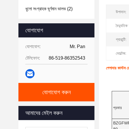
ধুলো সংগ্রাহক ঘূর্ণমান ভালভ
(2)
উপাদান:
বৈদ্যুতিক 
যোগাযোগ
গ্যারান্টি:
যোগাযোগ:
Mr. Pan
ভোল্টেজ:
টেলিফোন:
86-519-86352543
পেশাদার কাস্টম 
যোগাযোগ করুন
প্রকার
আমাদের মেইল ​​করুন
BZGFW