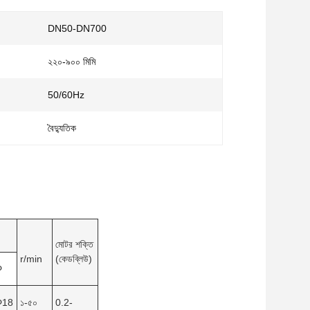
DN50-DN700
২২০-৯০০ মিমি
50/60Hz
বৈদ্যুতিক
মোটর শক্তি
r/min
(কেডব্লিউ)
Φ
Φ18
১-৫০
0.2-