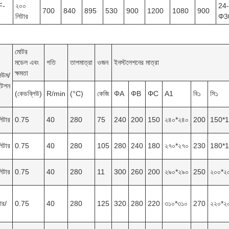
F-
২০০
24-
700
840
895
530
900
1200
1080
900
লিটার
Φ3
মোটর
মডেল এবং
গতি
তাপমাত্রা
ওজন
ইনস্টলেশনের মাত্রা
ক্ষমতা
িউম/
টেশন
(কেডব্লিউ)
R/min
(°C)
কেজি
ΦA
ΦB
ΦC
A1
বি১
সি১
িটার
0.75
40
280
75
240
200
150
২৪০*২৪০
200
150*
িটার
0.75
40
280
105
280
240
180
২৭০*২৭০
230
180*
িটার
0.75
40
280
11
300
260
200
২৯০*২৯০
250
২০০*২
ার/
0.75
40
280
125
320
280
220
৩১০*৩১০
270
২২০*২