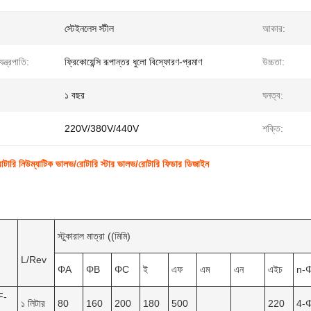
স্টেইনলেস স্টীল
আকার:
যন্ত্রপাতি:
ফ্রিকোয়েন্সি রূপান্তর ধুলো বিস্ফোরণ-প্রমাণ
উচ্চতা:
১ বছর
ঘনত্ব:
220V/380V/440V
শক্তি:
রোটারি নিউম্যাটিক ভালভ/রোটারি স্টার ভালভ/রোটারি ফিডার ডিজাইন
স্টুকারাল মাত্রা ((মিমি)
L/Rev
ΦA
ΦB
ΦC
ই
এফ
এম
এন
এইচ
n-
F-
১ লিটার
80
160
200
180
500
220
4-