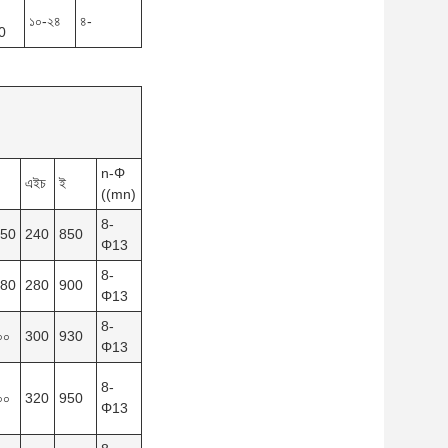
১০-২৪
৪-
0
n-Φ
এইচ
ই
((mn)
8-
150
240
850
Φ13
8-
180
280
900
Φ13
8-
০০
300
930
Φ13
8-
০০
320
950
Φ13