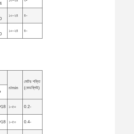
১০-২৪
৩-
4
১০-২৪
৪-
0
১০-২৪
৪-
0
মোটর শক্তি
r/min
(কেডব্লিউ)
Φ
Φ18
১-৫০
0.2-
Φ18
১-৫০
0.4-