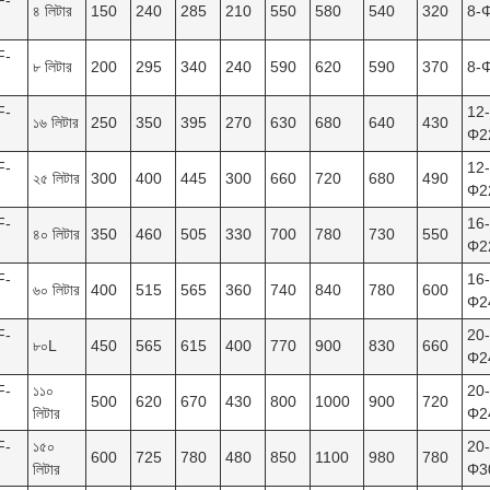
F-
৪ লিটার
150
240
285
210
550
580
540
320
8-
F-
৮ লিটার
200
295
340
240
590
620
590
370
8-
F-
12-
১৬ লিটার
250
350
395
270
630
680
640
430
Φ2
F-
12-
২৫ লিটার
300
400
445
300
660
720
680
490
Φ2
F-
16-
৪০ লিটার
350
460
505
330
700
780
730
550
Φ2
F-
16-
৬০ লিটার
400
515
565
360
740
840
780
600
Φ2
F-
20-
৮০L
450
565
615
400
770
900
830
660
Φ2
F-
১১০
20-
500
620
670
430
800
1000
900
720
লিটার
Φ2
F-
১৫০
20-
600
725
780
480
850
1100
980
780
লিটার
Φ3