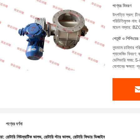
পণ্যের বিবরণ
উৎপত্তি স্থল: চীন
পরিচিতিমুলক ন
মডেল নম্বার: 
পেমেন্ট ও শিপিংয়ের 
ন্যূনতম চাহিদার পর
প্যাকেজিং বিবরণ: ক
ডেলিভারি সময়: 5-
যোগানের ক্ষমতা: প
পণ্যের বর্ণনা
ধরা:
রোটারি নিউম্যাটিক ভালভ
,
রোটারি স্টার ভালভ
,
রোটারি ফিডার ডিজাইন