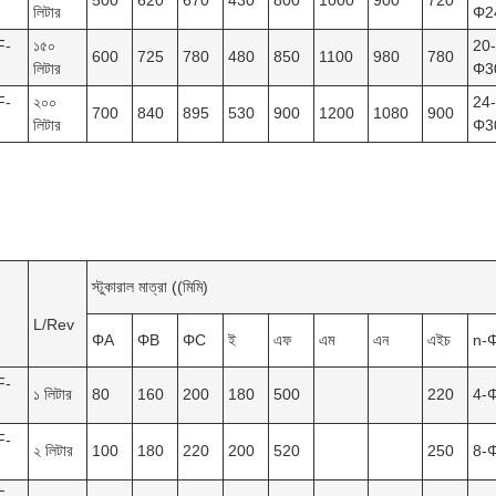
500
620
670
430
800
1000
900
720
লিটার
Φ2
F-
১৫০
20-
600
725
780
480
850
1100
980
780
লিটার
Φ3
F-
২০০
24-
700
840
895
530
900
1200
1080
900
লিটার
Φ3
স্টুকারাল মাত্রা ((মিমি)
L/Rev
ΦA
ΦB
ΦC
ই
এফ
এম
এন
এইচ
n-
F-
১ লিটার
80
160
200
180
500
220
4-
F-
২ লিটার
100
180
220
200
520
250
8-