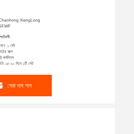
াম: Chanhong XiangLong
BZGFWF
শর্তাবলী
িমাণ: ১ সেট
াঠের বাক্স
8 কর্মদিবস
্রতি ১৫-২০ দিনে ১টি সেট
সেরা দাম পান