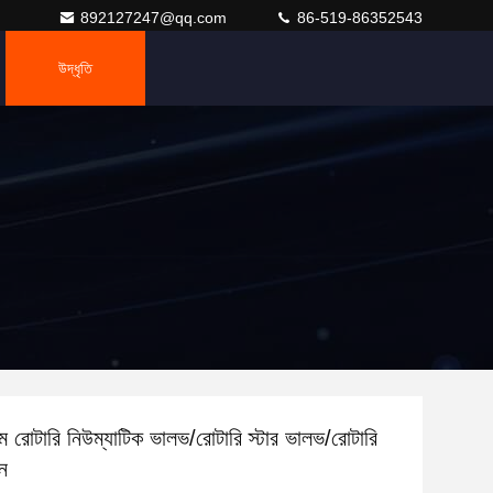
892127247@qq.com
86-519-86352543
উদ্ধৃতি
টম রোটারি নিউম্যাটিক ভালভ/রোটারি স্টার ভালভ/রোটারি
ন