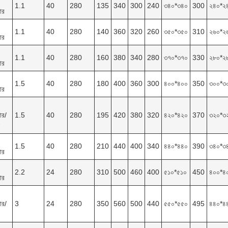
1.1
40
280
135
340
300
240
৩৪০*৩৪০
300
২৪০*২
ার
1.1
40
280
140
360
320
260
৩৫০*৩৫০
310
২৬০*২
ার
1.1
40
280
160
380
340
280
৩৭০*৩৭০
330
২৮০*২
ার
1.5
40
280
180
400
360
300
৪০০*৪০০
350
৩০০*৩
ার
ার/
1.5
40
280
195
420
380
320
৪২০*৪২০
370
৩২০*৩
1.5
40
280
210
440
400
340
৪৪০*৪৪০
390
৩৪০*৩
ার
2.2
24
280
310
500
460
400
৫১০*৫১০
450
৪০০*৪
ার
ার/
3
24
280
350
560
500
440
৫৫০*৫৫০
495
৪৪০*৪