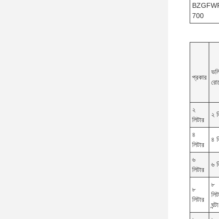
BZGFW
700
ভল
প্রকার
রো
২
২ ল
লিটার
৪
৪ ল
লিটার
৬
৬ ল
লিটার
৮
৮
লিট
লিটার
ঘন্টা