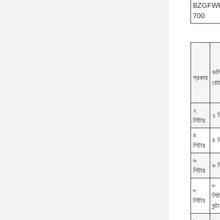
BZGFW
700
ভল
প্রকার
রো
২
২ ল
লিটার
৪
৪ ল
লিটার
৬
৬ ল
লিটার
৮
৮
লিট
লিটার
ঘন্টা