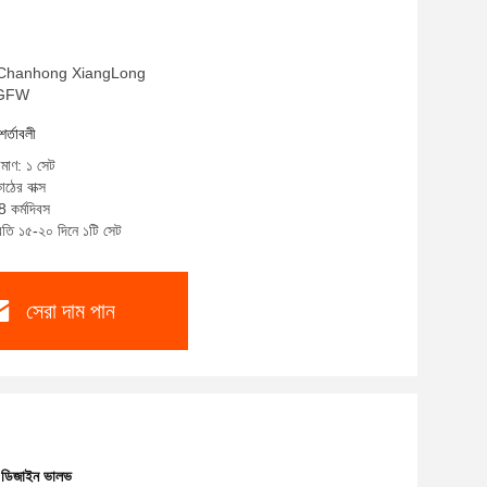
াম: Chanhong XiangLong
BZGFW
শর্তাবলী
িমাণ: ১ সেট
াঠের বাক্স
8 কর্মদিবস
্রতি ১৫-২০ দিনে ১টি সেট
সেরা দাম পান
ার ডিজাইন ভালভ