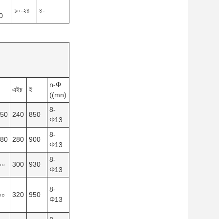
১০-২৪
৪-
0
n-Φ
এইচ
ই
((mn)
8-
150
240
850
Φ13
8-
180
280
900
Φ13
8-
০০
300
930
Φ13
8-
০০
320
950
Φ13