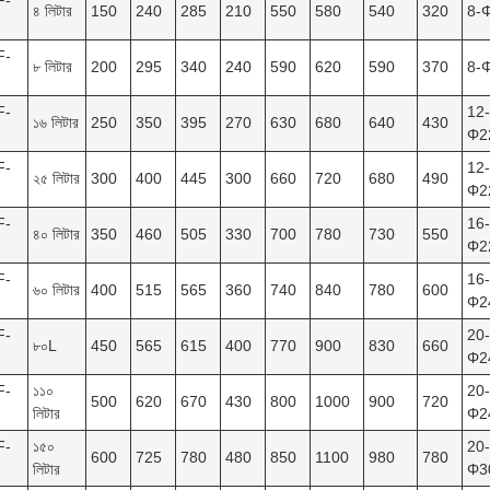
F-
৪ লিটার
150
240
285
210
550
580
540
320
8-
F-
৮ লিটার
200
295
340
240
590
620
590
370
8-
F-
12-
১৬ লিটার
250
350
395
270
630
680
640
430
Φ2
F-
12-
২৫ লিটার
300
400
445
300
660
720
680
490
Φ2
F-
16-
৪০ লিটার
350
460
505
330
700
780
730
550
Φ2
F-
16-
৬০ লিটার
400
515
565
360
740
840
780
600
Φ2
F-
20-
৮০L
450
565
615
400
770
900
830
660
Φ2
F-
১১০
20-
500
620
670
430
800
1000
900
720
লিটার
Φ2
F-
১৫০
20-
600
725
780
480
850
1100
980
780
লিটার
Φ3