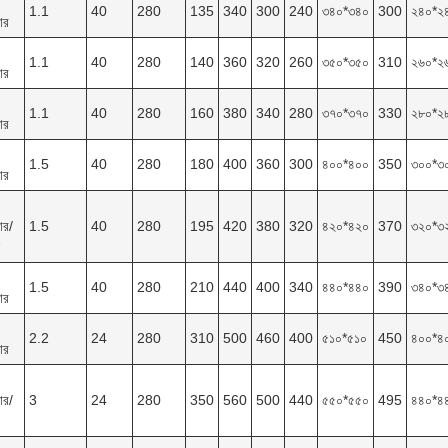
1.1
40
280
135
340
300
240
৩৪০*৩৪০
300
২৪০*২
ার
1.1
40
280
140
360
320
260
৩৫০*৩৫০
310
২৬০*২
ার
1.1
40
280
160
380
340
280
৩৭০*৩৭০
330
২৮০*২
ার
1.5
40
280
180
400
360
300
৪০০*৪০০
350
৩০০*৩
ার
ার/
1.5
40
280
195
420
380
320
৪২০*৪২০
370
৩২০*৩
1.5
40
280
210
440
400
340
৪৪০*৪৪০
390
৩৪০*৩
ার
2.2
24
280
310
500
460
400
৫১০*৫১০
450
৪০০*৪
ার
ার/
3
24
280
350
560
500
440
৫৫০*৫৫০
495
৪৪০*৪