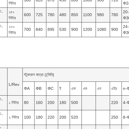
500
620
670
430
800
1000
900
720
লিটার
Φ2
F-
১৫০
20-
600
725
780
480
850
1100
980
780
লিটার
Φ3
F-
২০০
24-
700
840
895
530
900
1200
1080
900
লিটার
Φ3
স্টুকারাল মাত্রা ((মিমি)
L/Rev
ΦA
ΦB
ΦC
ই
এফ
এম
এন
এইচ
n-
F-
১ লিটার
80
160
200
180
500
220
4-
F-
২ লিটার
100
180
220
200
520
250
8-