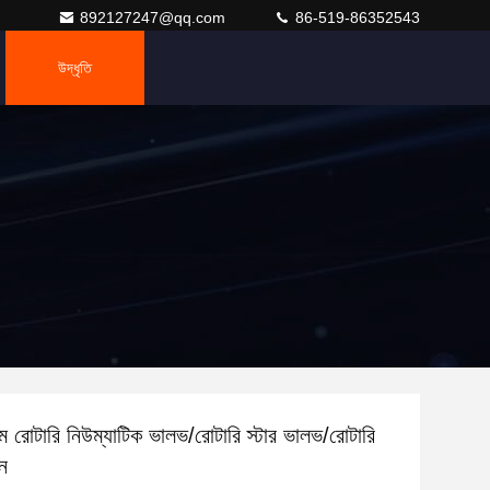
892127247@qq.com
86-519-86352543
উদ্ধৃতি
টম রোটারি নিউম্যাটিক ভালভ/রোটারি স্টার ভালভ/রোটারি
ন