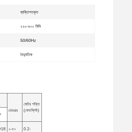
ব্যক্তিগতকৃত
২২০-৯০০ মিমি
50/60Hz
বৈদ্যুতিক
মোটর শক্তি
r/min
(কেডব্লিউ)
Φ
Φ18
১-৫০
0.2-