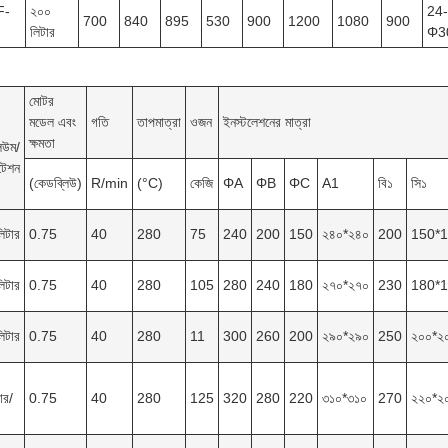
F-
২০০
24-
700
840
895
530
900
1200
1080
900
লিটার
Φ3
মোটর
মডেল এবং
গতি
তাপমাত্রা
ওজন
ইনস্টলেশনের মাত্রা
ক্ষমতা
িউম/
টেশন
(কেডব্লিউ)
R/min
(°C)
কেজি
ΦA
ΦB
ΦC
A1
বি১
সি১
িটার
0.75
40
280
75
240
200
150
২৪০*২৪০
200
150*
িটার
0.75
40
280
105
280
240
180
২৭০*২৭০
230
180*
িটার
0.75
40
280
11
300
260
200
২৯০*২৯০
250
২০০*২
ার/
0.75
40
280
125
320
280
220
৩১০*৩১০
270
২২০*২