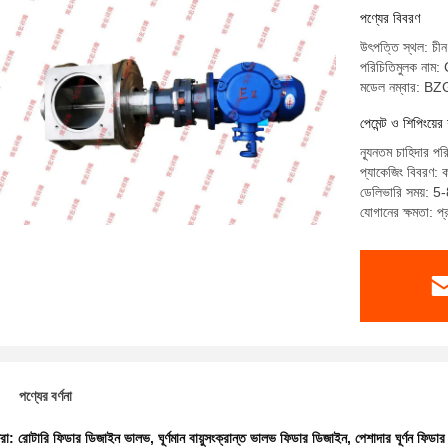
পণ্যের বিবরণ
উৎপত্তি স্থল: চীন
পরিচিতিমুলক ন
মডেল নম্বার: 
পেমেন্ট ও শিপিংয়ের 
ন্যূনতম চাহিদার পর
প্যাকেজিং বিবরণ: ক
ডেলিভারি সময়: 5-
যোগানের ক্ষমতা: প
পণ্যের বর্ণনা
ধরা:
রোটারি ফিডার ডিজাইন ভালভ
,
ঘূর্ণমান বায়ুসংক্রান্ত ভালভ ফিডার ডিজাইন
,
পেশাদার ঘূর্ণন ফিড