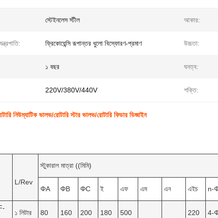
স্টেইনলেস স্টীল
আকার:
যন্ত্রপাতি:
ফ্রিকোয়েন্সি রূপান্তর ধুলো বিস্ফোরণ-প্রমাণ
উচ্চতা:
১ বছর
ঘনত্ব:
220V/380V/440V
শক্তি:
রোটারি নিউম্যাটিক ভালভ/রোটারি স্টার ভালভ/রোটারি ফিডার ডিজাইন
স্টুকারাল মাত্রা ((মিমি)
L/Rev
ΦA
ΦB
ΦC
ই
এফ
এম
এন
এইচ
n-
F-
১ লিটার
80
160
200
180
500
220
4-