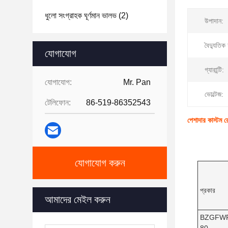
ধুলো সংগ্রাহক ঘূর্ণমান ভালভ
(2)
উপাদান:
বৈদ্যুতিক 
যোগাযোগ
গ্যারান্টি:
যোগাযোগ:
Mr. Pan
ভোল্টেজ:
টেলিফোন:
86-519-86352543
পেশাদার কাস্টম 
যোগাযোগ করুন
প্রকার
আমাদের মেইল ​​করুন
BZGFW