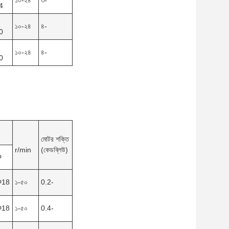
১০-২৪
৩-
4
১০-২৪
৪-
0
১০-২৪
৪-
0
মোটর শক্তি
r/min
(কেডব্লিউ)
Φ
Φ18
১-৫০
0.2-
Φ18
১-৫০
0.4-