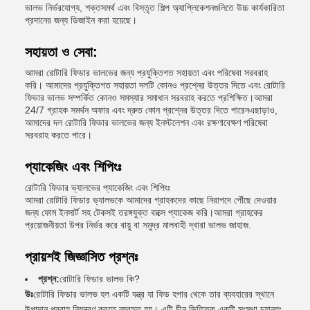
ভালভ নির্ভরযোগ্য, শক্তসমর্থ এবং বিস্তৃত শিল্প অ্যাপ্লিকেশনগুলিতে উচ্চ কার্যকারিতা
প্রদানের জন্য ডিজাইন করা হয়েছে।
সহায়তা ও সেবা:
আমরা রোটারি ফিডার ভালভের জন্য প্রযুক্তিগত সহায়তা এবং পরিষেবা সরবরাহ
করি। আমাদের প্রযুক্তিগত সহায়তা দলটি কোনও প্রশ্নের উত্তর দিতে এবং রোটারি
ফিডার ভালভ সম্পর্কিত কোনও সমস্যার সমাধান সরবরাহ করতে প্রশিক্ষিত।আমরা
24/7 গ্রাহক সমর্থন অফার এবং দ্রুত কোন প্রশ্নের উত্তর দিতে পারেনএছাড়াও,
আমাদের দল রোটারি ফিডার ভালভের জন্য ইনস্টলেশন এবং রক্ষণাবেক্ষণ পরিষেবা
সরবরাহ করতে পারে।
প্যাকেজিং এবং শিপিংঃ
রোটারি ফিডার ভ্যালভের প্যাকেজিং এবং শিপিংঃ
আমরা রোটারি ফিডার ভ্যালভকে আমাদের গ্রাহকদের কাছে নিরাপদে পৌঁছে দেওয়ার
জন্য ফোম ইনসার্ট সহ টেকসই তরঙ্গযুক্ত বাক্সে প্যাকেজ করি।আমরা গ্রাহকের
প্রয়োজনীয়তা উপর নির্ভর করে বায়ু বা সমুদ্র মালবাহী দ্বারা ভালভ জাহাজ.
প্রায়শই জিজ্ঞাসিত প্রশ্নঃ
প্রশ্ন:
রোটারি ফিডার ভালভ কি?
উঃ
রোটারি ফিডার ভালভ হল একটি যন্ত্র যা ফিড হপার থেকে তার ব্যবহারের স্থানে
উপাদান প্রবাহ নিয়ন্ত্রণ করতে ব্যবহৃত হয়। এটি চীন ভিত্তিক একটি সংস্থা চ্যানহং