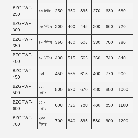
BZGFWF-
১৬ লিটার
250
350
395
270
630
680
6
250
BZGFWF-
২৫ লিটার
300
400
445
300
660
720
6
300
BZGFWF-
৪০ লিটার
350
460
505
330
700
780
7
350
BZGFWF-
৬০ লিটার
400
515
565
360
740
840
7
400
BZGFWF-
৮০L
450
565
615
400
770
900
8
450
BZGFWF-
১১০
500
620
670
430
800
1000
9
500
লিটার
BZGFWF-
১৫০
600
725
780
480
850
1100
9
600
লিটার
BZGFWF-
২০০
700
840
895
530
900
1200
1
700
লিটার