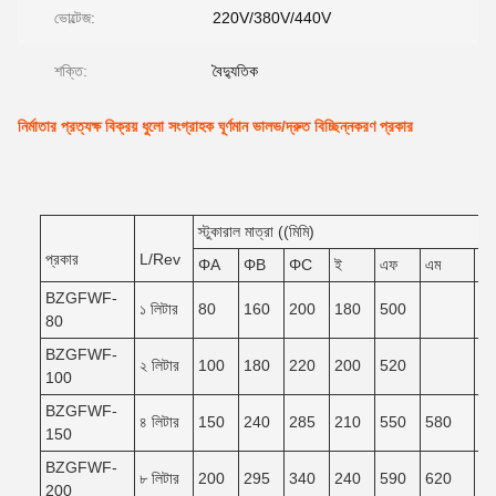
ভোল্টেজ:
220V/380V/440V
শক্তি:
বৈদ্যুতিক
নির্মাতার প্রত্যক্ষ বিক্রয় ধুলো সংগ্রাহক ঘূর্ণমান ভালভ/দ্রুত বিচ্ছিন্নকরণ প্রকার
স্টুকারাল মাত্রা ((মিমি)
প্রকার
L/Rev
ΦA
ΦB
ΦC
ই
এফ
এম
এন
BZGFWF-
১ লিটার
80
160
200
180
500
80
BZGFWF-
২ লিটার
100
180
220
200
520
100
BZGFWF-
৪ লিটার
150
240
285
210
550
580
5
150
BZGFWF-
৮ লিটার
200
295
340
240
590
620
5
200