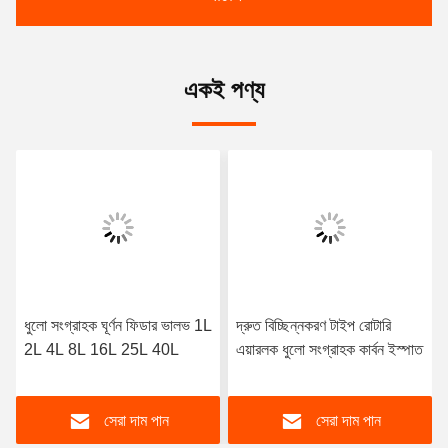
একই পণ্য
ধুলো সংগ্রাহক ঘূর্ণন ফিডার ভালভ 1L
দ্রুত বিচ্ছিন্নকরণ টাইপ রোটারি
2L 4L 8L 16L 25L 40L
এয়ারলক ধুলো সংগ্রাহক কার্বন ইস্পাত
সেরা দাম পান
সেরা দাম পান