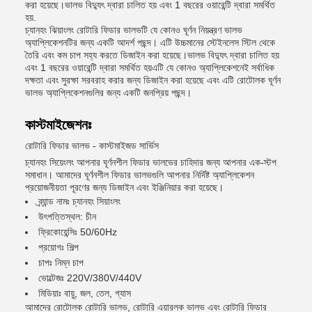
করা হয়েছে।ভালভ বিদ্যুৎ দ্বারা চালিত হয় এবং 1 বছরের ওয়ারেন্টি দ্বারা সমর্থিত
হয়.
চ্যানহং ঝিয়াংলং রোটারি ফিডার ভালভটি যে কোনও ঘূর্ণন নিয়ন্ত্রণ ভালভ
অ্যাপ্লিকেশনটির জন্য একটি আদর্শ পছন্দ। এটি উচ্চমানের স্টেইনলেস স্টিল থেকে
তৈরি এবং কম চাপ সহ্য করতে ডিজাইন করা হয়েছে।ভালভ বিদ্যুৎ দ্বারা চালিত হয়
এবং 1 বছরের ওয়ারেন্টি দ্বারা সমর্থিত হয়এটি যে কোনও অ্যাপ্লিকেশনেই সর্বাধিক
দক্ষতা এবং সুরক্ষা সরবরাহ করার জন্য ডিজাইন করা হয়েছে এবং এটি রোটোলক ঘূর্ণন
ভালভ অ্যাপ্লিকেশনগুলির জন্য একটি জনপ্রিয় পছন্দ।
কাস্টমাইজেশনঃ
রোটারি ফিডার ভালভ - কাস্টমাইজড সার্ভিস
চ্যানহং সিয়েংলং আপনার ঘূর্ণনশীল ফিডার ভালভের চাহিদার জন্য আপনার এক-স্টপ
সমাধান। আমাদের ঘূর্ণনশীল ফিডার ভালভগুলি আপনার নির্দিষ্ট অ্যাপ্লিকেশন
প্রয়োজনীয়তা পূরণের জন্য ডিজাইন এবং ইঞ্জিনিয়ার করা হয়েছে।
ব্র্যান্ড নামঃ চ্যানহং সিয়াংলং
উৎপত্তিস্থল: চীন
ফ্রিকোয়েন্সিঃ 50/60Hz
প্রয়োগঃ শিল্প
চাপঃ নিম্ন চাপ
ভোল্টেজঃ 220V/380V/440V
মিডিয়াঃ বায়ু, জল, তেল, গ্যাস
আমাদের রোটোলক রোটারি ভালভ, রোটারি এয়ারলক ভালভ এবং রোটারি ফিডার