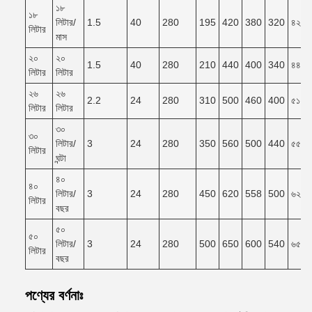
১৮
১৮
লিটার/
1.5
40
280
195
420
380
320
৪২০*
লিটার
মাস
২০
২০
1.5
40
280
210
440
400
340
৪৪০*
লিটার
লিটার
২৬
২৬
2.2
24
280
310
500
460
400
৫১০*
লিটার
লিটার
৩০
৩০
লিটার/
3
24
280
350
560
500
440
৫৫০*
লিটার
ঘন্টা
৪০
৪০
লিটার/
3
24
280
450
620
558
500
৬২০*
লিটার
বছর
৫০
৫০
লিটার/
3
24
280
500
650
600
540
৬৫০*
লিটার
বছর
পণ্যের বর্ণনাঃ