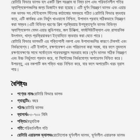
রোটারি ফিডার ভালভ হল একটি শিল্প সরঞ্জাম যা নিম্ন চাপ এবং পরিবর্তনশীল গতির
অ্যাপ্লিকেশনগুলির জন্য ডিজাইন করা হয়েছে। এটি ঘূর্ণন নিয়ন্ত্রণ ভালভ এবং এয়ার
লক ভালভ সহ স্টেইনলেস স্টিলের কাঠামোর সমন্বয়ে গঠিত।রোটারি ফিডার ব্যবহার
করে, এটি কার্যকর এবং নির্ভুল খাওয়ানো নিশ্চিত, উপাদান প্রবাহ সঠিকভাবে নিয়ন্ত্রণ
করা সম্ভব।এটি বিভিন্ন ধরণের শিল্প প্রক্রিয়ায় উপযুক্তঘূর্ণন ভালভ বিভিন্ন
অ্যাপ্লিকেশন যেমন এয়ার কন্ডিশনার, জল চিকিত্সা, ফার্মাসিউটিক্যাল এবং রাসায়নিক
উৎপাদন, খাদ্য প্রক্রিয়াকরণ ইত্যাদিতে ব্যবহার করা যেতে পারে।
রোটারি ফিডার ভালভটি এর শক্তিশালী নকশা এবং উপাদানগুলির কারণে টেকসই এবং
নির্ভরযোগ্য। এটি ইনস্টল, রক্ষণাবেক্ষণ এবং পরিচালনা করা সহজ, যার ফলে ন্যূনতম
রক্ষণাবেক্ষণের সাথে সর্বোত্তম পারফরম্যান্স সরবরাহ করে।ঘূর্ণন ভালভ সঠিক নিয়ন্ত্রণ
এবং উচ্চ নির্ভুলতা প্রদান করে, যা সিস্টেমের নির্ভরযোগ্য অপারেশন নিশ্চিত করে।
উপরন্তু, এর নকশাটি কম শক্তি খরচ নিশ্চিত করে, যার ফলে অপারেটিং খরচ হ্রাস
পায়।
বৈশিষ্ট্যঃ
পণ্যের নামঃ
রোটারি ফিডার ভালভ
গ্যারান্টিঃ
১ বছর
গঠনঃ
রোটারি ভালভ
ব্যাসার্ধঃ
৮০-৭০০ মিমি
শক্তিঃ
বৈদ্যুতিক
গতি:
পরিবর্তনশীল গতি
রোটারি এয়ারলক ভ্যালভঃ
রোটোলোক ঘূর্ণনশীল ভালভ, ঘূর্ণনশীল এয়ারলক ভালভ