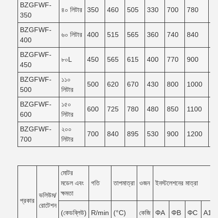
BZGFWF-
৪০ লিটার
350
460
505
330
700
780
7
350
BZGFWF-
৬০ লিটার
400
515
565
360
740
840
7
400
BZGFWF-
৮০L
450
565
615
400
770
900
8
450
BZGFWF-
১১০
500
620
670
430
800
1000
9
500
লিটার
BZGFWF-
১৫০
600
725
780
480
850
1100
9
600
লিটার
BZGFWF-
২০০
700
840
895
530
900
1200
1
700
লিটার
মোটর
মডেল এবং
গতি
তাপমাত্রা
ওজন
ইনস্টলেশনের মাত্রা
ক্ষমতা
ভলিউম/
প্রকার
রোটেশন
(কেডব্লিউ)
R/min
(°C)
কেজি
ΦA
ΦB
ΦC
A1