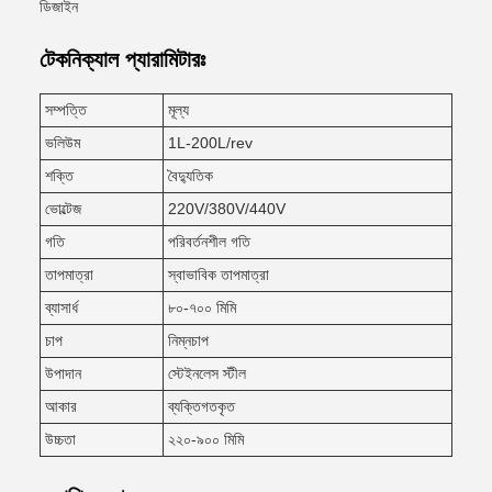
ডিজাইন
টেকনিক্যাল প্যারামিটারঃ
সম্পত্তি
মূল্য
ভলিউম
1L-200L/rev
শক্তি
বৈদ্যুতিক
ভোল্টেজ
220V/380V/440V
গতি
পরিবর্তনশীল গতি
তাপমাত্রা
স্বাভাবিক তাপমাত্রা
ব্যাসার্ধ
৮০-৭০০ মিমি
চাপ
নিম্নচাপ
উপাদান
স্টেইনলেস স্টীল
আকার
ব্যক্তিগতকৃত
উচ্চতা
২২০-৯০০ মিমি