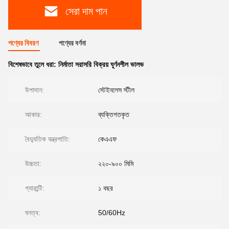
সেরা দাম পান
পণ্যের বিবরণ
পণ্যের বর্ণনা
বিশেষভাবে তুলে ধরা:
নির্মাতা সরাসরি বিক্রয় ঘূর্ণনশীল ভালভ
উপাদান:
স্টেইনলেস স্টীল
আকার:
ব্যক্তিগতকৃত
বৈদ্যুতিক যন্ত্রপাতি:
কেএএফ
উচ্চতা:
২২০-৯০০ মিমি
গ্যারান্টি:
১ বছর
ঘনত্ব:
50/60Hz