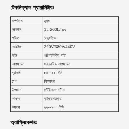
টেকনিক্যাল প্যারামিটারঃ
সম্পত্তি
মূল্য
ভলিউম
1L-200L/rev
শক্তি
বৈদ্যুতিক
ভোল্টেজ
220V/380V/440V
গতি
পরিবর্তনশীল গতি
তাপমাত্রা
স্বাভাবিক তাপমাত্রা
ব্যাসার্ধ
৮০-৭০০ মিমি
চাপ
নিম্নচাপ
উপাদান
স্টেইনলেস স্টীল
আকার
ব্যক্তিগতকৃত
উচ্চতা
২২০-৯০০ মিমি
অ্যাপ্লিকেশনঃ