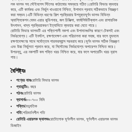
লক ভালভ সহ স্টেইনলেস স্টিলের কাঠামোর সমন্বয়ে গঠিত।রোটারি ফিডার ব্যবহার
করে, এটি কার্যকর এবং নির্ভুল খাওয়ানো নিশ্চিত, উপাদান প্রবাহ সঠিকভাবে নিয়ন্ত্রণ
করা সম্ভব।এটি বিভিন্ন ধরণের শিল্প প্রক্রিয়ায় উপযুক্তঘূর্ণন ভালভ বিভিন্ন
অ্যাপ্লিকেশন যেমন এয়ার কন্ডিশনার, জল চিকিত্সা, ফার্মাসিউটিক্যাল এবং রাসায়নিক
উৎপাদন, খাদ্য প্রক্রিয়াকরণ ইত্যাদিতে ব্যবহার করা যেতে পারে।
রোটারি ফিডার ভালভটি এর শক্তিশালী নকশা এবং উপাদানগুলির কারণে টেকসই এবং
নির্ভরযোগ্য। এটি ইনস্টল, রক্ষণাবেক্ষণ এবং পরিচালনা করা সহজ, যার ফলে ন্যূনতম
রক্ষণাবেক্ষণের সাথে সর্বোত্তম পারফরম্যান্স সরবরাহ করে।ঘূর্ণন ভালভ সঠিক নিয়ন্ত্রণ
এবং উচ্চ নির্ভুলতা প্রদান করে, যা সিস্টেমের নির্ভরযোগ্য অপারেশন নিশ্চিত করে।
উপরন্তু, এর নকশাটি কম শক্তি খরচ নিশ্চিত করে, যার ফলে অপারেটিং খরচ হ্রাস
পায়।
বৈশিষ্ট্যঃ
পণ্যের নামঃ
রোটারি ফিডার ভালভ
গ্যারান্টিঃ
১ বছর
গঠনঃ
রোটারি ভালভ
ব্যাসার্ধঃ
৮০-৭০০ মিমি
শক্তিঃ
বৈদ্যুতিক
গতি:
পরিবর্তনশীল গতি
রোটারি এয়ারলক ভ্যালভঃ
রোটোলোক ঘূর্ণনশীল ভালভ, ঘূর্ণনশীল এয়ারলক ভালভ
ডিজাইন