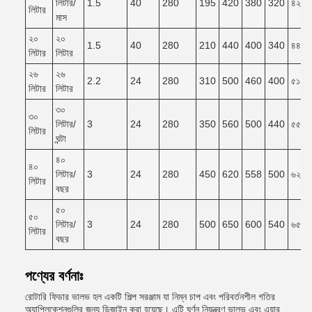
লিটার/
1.5
40
280
195
420
380
320
৪২০*
লিটার
মাস
২০
২০
1.5
40
280
210
440
400
340
৪৪০*
লিটার
লিটার
২৬
২৬
2.2
24
280
310
500
460
400
৫১০*
লিটার
লিটার
৩০
৩০
লিটার/
3
24
280
350
560
500
440
৫৫০*
লিটার
ঘন্টা
৪০
৪০
লিটার/
3
24
280
450
620
558
500
৬২০*
লিটার
বছর
৫০
৫০
লিটার/
3
24
280
500
650
600
540
৬৫০*
লিটার
বছর
পণ্যের বর্ণনাঃ
রোটারি ফিডার ভালভ হল একটি শিল্প সরঞ্জাম যা নিম্ন চাপ এবং পরিবর্তনশীল গতির
অ্যাপ্লিকেশনগুলির জন্য ডিজাইন করা হয়েছে। এটি ঘূর্ণন নিয়ন্ত্রণ ভালভ এবং এয়ার