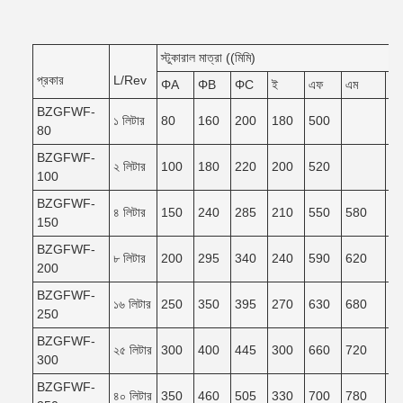
স্টুকারাল মাত্রা ((মিমি)
প্রকার
L/Rev
ΦA
ΦB
ΦC
ই
এফ
এম
এন
BZGFWF-
১ লিটার
80
160
200
180
500
80
BZGFWF-
২ লিটার
100
180
220
200
520
100
BZGFWF-
৪ লিটার
150
240
285
210
550
580
5
150
BZGFWF-
৮ লিটার
200
295
340
240
590
620
5
200
BZGFWF-
১৬ লিটার
250
350
395
270
630
680
6
250
BZGFWF-
২৫ লিটার
300
400
445
300
660
720
6
300
BZGFWF-
৪০ লিটার
350
460
505
330
700
780
7