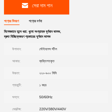
সেরা দাম পান
পণ্যের বিবরণ
পণ্যের বর্ণনা
বিশেষভাবে তুলে ধরা:
ধুলো সংগ্রাহক ঘূর্ণমান ভালভ
,
দ্রুত বিচ্ছিন্নকরণ প্রকারের ঘূর্ণমান ভালভ
উপাদান:
স্টেইনলেস স্টীল
আকার:
ব্যক্তিগতকৃত
উচ্চতা:
২২০-৯০০ মিমি
গ্যারান্টি:
১ বছর
ঘনত্ব:
50/60Hz
ভোল্টেজ:
220V/380V/440V