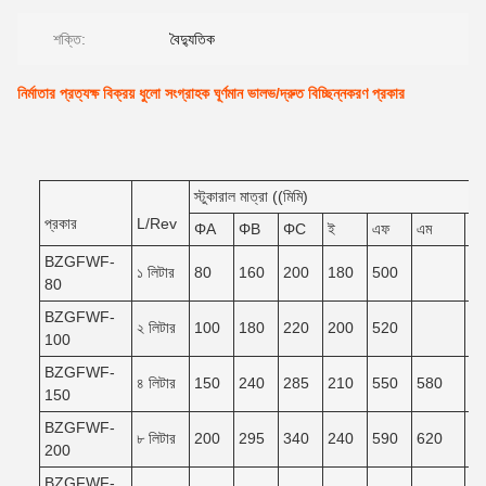
শক্তি:
বৈদ্যুতিক
নির্মাতার প্রত্যক্ষ বিক্রয় ধুলো সংগ্রাহক ঘূর্ণমান ভালভ/দ্রুত বিচ্ছিন্নকরণ প্রকার
স্টুকারাল মাত্রা ((মিমি)
প্রকার
L/Rev
ΦA
ΦB
ΦC
ই
এফ
এম
এন
BZGFWF-
১ লিটার
80
160
200
180
500
80
BZGFWF-
২ লিটার
100
180
220
200
520
100
BZGFWF-
৪ লিটার
150
240
285
210
550
580
5
150
BZGFWF-
৮ লিটার
200
295
340
240
590
620
5
200
BZGFWF-