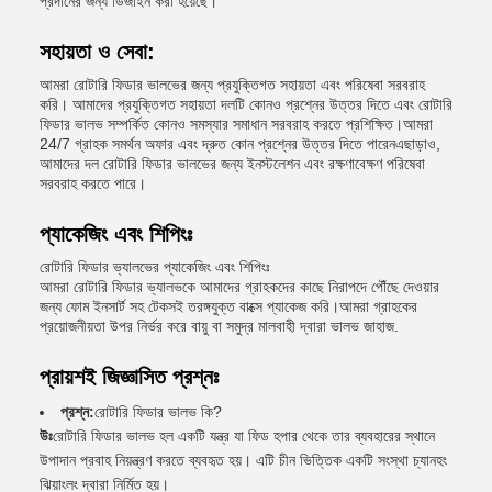
প্রদানের জন্য ডিজাইন করা হয়েছে।
সহায়তা ও সেবা:
আমরা রোটারি ফিডার ভালভের জন্য প্রযুক্তিগত সহায়তা এবং পরিষেবা সরবরাহ
করি। আমাদের প্রযুক্তিগত সহায়তা দলটি কোনও প্রশ্নের উত্তর দিতে এবং রোটারি
ফিডার ভালভ সম্পর্কিত কোনও সমস্যার সমাধান সরবরাহ করতে প্রশিক্ষিত।আমরা
24/7 গ্রাহক সমর্থন অফার এবং দ্রুত কোন প্রশ্নের উত্তর দিতে পারেনএছাড়াও,
আমাদের দল রোটারি ফিডার ভালভের জন্য ইনস্টলেশন এবং রক্ষণাবেক্ষণ পরিষেবা
সরবরাহ করতে পারে।
প্যাকেজিং এবং শিপিংঃ
রোটারি ফিডার ভ্যালভের প্যাকেজিং এবং শিপিংঃ
আমরা রোটারি ফিডার ভ্যালভকে আমাদের গ্রাহকদের কাছে নিরাপদে পৌঁছে দেওয়ার
জন্য ফোম ইনসার্ট সহ টেকসই তরঙ্গযুক্ত বাক্সে প্যাকেজ করি।আমরা গ্রাহকের
প্রয়োজনীয়তা উপর নির্ভর করে বায়ু বা সমুদ্র মালবাহী দ্বারা ভালভ জাহাজ.
প্রায়শই জিজ্ঞাসিত প্রশ্নঃ
প্রশ্ন:
রোটারি ফিডার ভালভ কি?
উঃ
রোটারি ফিডার ভালভ হল একটি যন্ত্র যা ফিড হপার থেকে তার ব্যবহারের স্থানে
উপাদান প্রবাহ নিয়ন্ত্রণ করতে ব্যবহৃত হয়। এটি চীন ভিত্তিক একটি সংস্থা চ্যানহং
ঝিয়াংলং দ্বারা নির্মিত হয়।