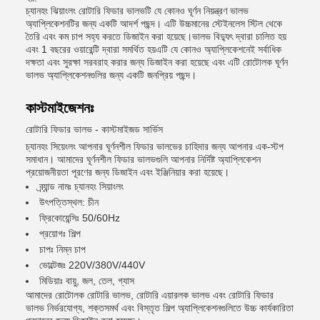
চ্যানহং ঝিয়াংলং রোটারি ফিডার ভালভটি যে কোনও ঘূর্ণন নিয়ন্ত্রণ ভালভ
অ্যাপ্লিকেশনটির জন্য একটি আদর্শ পছন্দ। এটি উচ্চমানের স্টেইনলেস স্টিল থেকে
তৈরি এবং কম চাপ সহ্য করতে ডিজাইন করা হয়েছে।ভালভ বিদ্যুৎ দ্বারা চালিত হয়
এবং 1 বছরের ওয়ারেন্টি দ্বারা সমর্থিত হয়এটি যে কোনও অ্যাপ্লিকেশনেই সর্বাধিক
দক্ষতা এবং সুরক্ষা সরবরাহ করার জন্য ডিজাইন করা হয়েছে এবং এটি রোটোলক ঘূর্ণন
ভালভ অ্যাপ্লিকেশনগুলির জন্য একটি জনপ্রিয় পছন্দ।
কাস্টমাইজেশনঃ
রোটারি ফিডার ভালভ - কাস্টমাইজড সার্ভিস
চ্যানহং সিয়েংলং আপনার ঘূর্ণনশীল ফিডার ভালভের চাহিদার জন্য আপনার এক-স্টপ
সমাধান। আমাদের ঘূর্ণনশীল ফিডার ভালভগুলি আপনার নির্দিষ্ট অ্যাপ্লিকেশন
প্রয়োজনীয়তা পূরণের জন্য ডিজাইন এবং ইঞ্জিনিয়ার করা হয়েছে।
ব্র্যান্ড নামঃ চ্যানহং সিয়াংলং
উৎপত্তিস্থল: চীন
ফ্রিকোয়েন্সিঃ 50/60Hz
প্রয়োগঃ শিল্প
চাপঃ নিম্ন চাপ
ভোল্টেজঃ 220V/380V/440V
মিডিয়াঃ বায়ু, জল, তেল, গ্যাস
আমাদের রোটোলক রোটারি ভালভ, রোটারি এয়ারলক ভালভ এবং রোটারি ফিডার
ভালভ নির্ভরযোগ্য, শক্তসমর্থ এবং বিস্তৃত শিল্প অ্যাপ্লিকেশনগুলিতে উচ্চ কার্যকারিতা