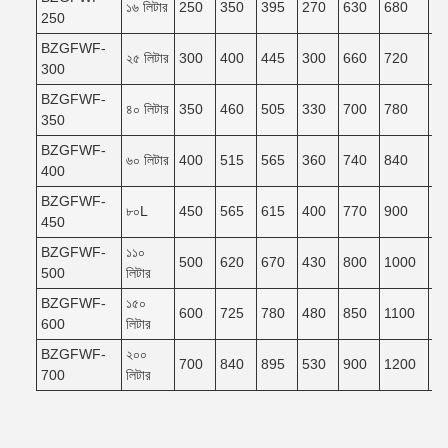
১৬ লিটার
250
350
395
270
630
680
6
250
BZGFWF-
২৫ লিটার
300
400
445
300
660
720
6
300
BZGFWF-
৪০ লিটার
350
460
505
330
700
780
7
350
BZGFWF-
৬০ লিটার
400
515
565
360
740
840
7
400
BZGFWF-
৮০L
450
565
615
400
770
900
8
450
BZGFWF-
১১০
500
620
670
430
800
1000
9
500
লিটার
BZGFWF-
১৫০
600
725
780
480
850
1100
9
600
লিটার
BZGFWF-
২০০
700
840
895
530
900
1200
1
700
লিটার