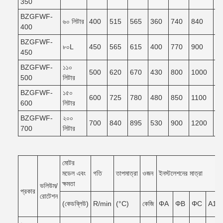
350
BZGFWF-
৬০ লিটার
400
515
565
360
740
840
7
400
BZGFWF-
৮০L
450
565
615
400
770
900
8
450
BZGFWF-
১১০
500
620
670
430
800
1000
9
500
লিটার
BZGFWF-
১৫০
600
725
780
480
850
1100
9
600
লিটার
BZGFWF-
২০০
700
840
895
530
900
1200
1
700
লিটার
মোটর
মডেল এবং
গতি
তাপমাত্রা
ওজন
ইনস্টলেশনের মাত্রা
ক্ষমতা
ভলিউম/
প্রকার
রোটেশন
(কেডব্লিউ)
R/min
(°C)
কেজি
ΦA
ΦB
ΦC
A1