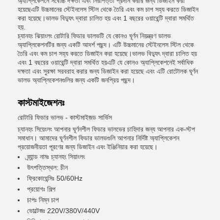
অ্যাপ্লিকেশনে সর্বোচ্চ দক্ষতা এবং নিরাপত্তা প্রদান করার জন্য ডিজাইন করা
হয়েছেএটি উচ্চমানের স্টেইনলেস স্টিল থেকে তৈরি এবং কম চাপ সহ্য করতে ডিজাইন
করা হয়েছে।ভালভ বিদ্যুৎ দ্বারা চালিত হয় এবং 1 বছরের ওয়ারেন্টি দ্বারা সমর্থিত
হয়.
চ্যানহং ঝিয়াংলং রোটারি ফিডার ভালভটি যে কোনও ঘূর্ণন নিয়ন্ত্রণ ভালভ
অ্যাপ্লিকেশনটির জন্য একটি আদর্শ পছন্দ। এটি উচ্চমানের স্টেইনলেস স্টিল থেকে
তৈরি এবং কম চাপ সহ্য করতে ডিজাইন করা হয়েছে।ভালভ বিদ্যুৎ দ্বারা চালিত হয়
এবং 1 বছরের ওয়ারেন্টি দ্বারা সমর্থিত হয়এটি যে কোনও অ্যাপ্লিকেশনেই সর্বাধিক
দক্ষতা এবং সুরক্ষা সরবরাহ করার জন্য ডিজাইন করা হয়েছে এবং এটি রোটোলক ঘূর্ণন
ভালভ অ্যাপ্লিকেশনগুলির জন্য একটি জনপ্রিয় পছন্দ।
কাস্টমাইজেশনঃ
রোটারি ফিডার ভালভ - কাস্টমাইজড সার্ভিস
চ্যানহং সিয়েংলং আপনার ঘূর্ণনশীল ফিডার ভালভের চাহিদার জন্য আপনার এক-স্টপ
সমাধান। আমাদের ঘূর্ণনশীল ফিডার ভালভগুলি আপনার নির্দিষ্ট অ্যাপ্লিকেশন
প্রয়োজনীয়তা পূরণের জন্য ডিজাইন এবং ইঞ্জিনিয়ার করা হয়েছে।
ব্র্যান্ড নামঃ চ্যানহং সিয়াংলং
উৎপত্তিস্থল: চীন
ফ্রিকোয়েন্সিঃ 50/60Hz
প্রয়োগঃ শিল্প
চাপঃ নিম্ন চাপ
ভোল্টেজঃ 220V/380V/440V