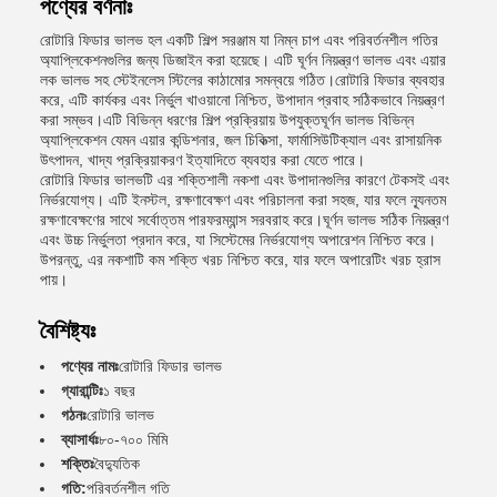
পণ্যের বর্ণনাঃ
রোটারি ফিডার ভালভ হল একটি শিল্প সরঞ্জাম যা নিম্ন চাপ এবং পরিবর্তনশীল গতির
অ্যাপ্লিকেশনগুলির জন্য ডিজাইন করা হয়েছে। এটি ঘূর্ণন নিয়ন্ত্রণ ভালভ এবং এয়ার
লক ভালভ সহ স্টেইনলেস স্টিলের কাঠামোর সমন্বয়ে গঠিত।রোটারি ফিডার ব্যবহার
করে, এটি কার্যকর এবং নির্ভুল খাওয়ানো নিশ্চিত, উপাদান প্রবাহ সঠিকভাবে নিয়ন্ত্রণ
করা সম্ভব।এটি বিভিন্ন ধরণের শিল্প প্রক্রিয়ায় উপযুক্তঘূর্ণন ভালভ বিভিন্ন
অ্যাপ্লিকেশন যেমন এয়ার কন্ডিশনার, জল চিকিত্সা, ফার্মাসিউটিক্যাল এবং রাসায়নিক
উৎপাদন, খাদ্য প্রক্রিয়াকরণ ইত্যাদিতে ব্যবহার করা যেতে পারে।
রোটারি ফিডার ভালভটি এর শক্তিশালী নকশা এবং উপাদানগুলির কারণে টেকসই এবং
নির্ভরযোগ্য। এটি ইনস্টল, রক্ষণাবেক্ষণ এবং পরিচালনা করা সহজ, যার ফলে ন্যূনতম
রক্ষণাবেক্ষণের সাথে সর্বোত্তম পারফরম্যান্স সরবরাহ করে।ঘূর্ণন ভালভ সঠিক নিয়ন্ত্রণ
এবং উচ্চ নির্ভুলতা প্রদান করে, যা সিস্টেমের নির্ভরযোগ্য অপারেশন নিশ্চিত করে।
উপরন্তু, এর নকশাটি কম শক্তি খরচ নিশ্চিত করে, যার ফলে অপারেটিং খরচ হ্রাস
পায়।
বৈশিষ্ট্যঃ
পণ্যের নামঃ
রোটারি ফিডার ভালভ
গ্যারান্টিঃ
১ বছর
গঠনঃ
রোটারি ভালভ
ব্যাসার্ধঃ
৮০-৭০০ মিমি
শক্তিঃ
বৈদ্যুতিক
গতি:
পরিবর্তনশীল গতি