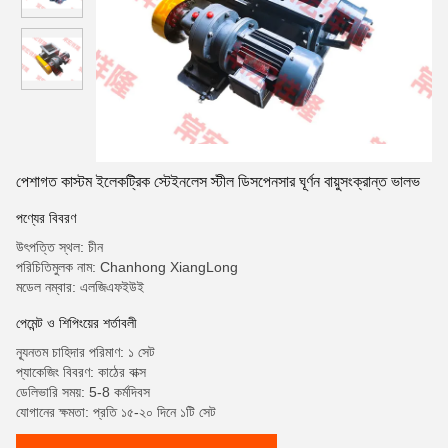
পেশাগত কাস্টম ইলেকট্রিক স্টেইনলেস স্টীল ডিসপেনসার ঘূর্ণন বায়ুসংক্রান্ত ভালভ
পণ্যের বিবরণ
উৎপত্তি স্থল: চীন
পরিচিতিমুলক নাম: Chanhong XiangLong
মডেল নম্বার: এলজিএফইউই
পেমেন্ট ও শিপিংয়ের শর্তাবলী
ন্যূনতম চাহিদার পরিমাণ: ১ সেট
প্যাকেজিং বিবরণ: কাঠের বাক্স
ডেলিভারি সময়: 5-8 কর্মদিবস
যোগানের ক্ষমতা: প্রতি ১৫-২০ দিনে ১টি সেট