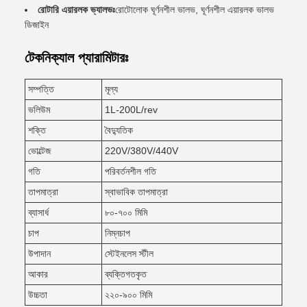
রোটারি এয়ারলক ভ্যালভঃ
রোটোলোক ঘূর্ণনশীল ভালভ, ঘূর্ণনশীল এয়ারলক ভালভ
ডিজাইন
টেকনিক্যাল প্যারামিটারঃ
সম্পত্তি
মূল্য
ভলিউম
1L-200L/rev
শক্তি
বৈদ্যুতিক
ভোল্টেজ
220V/380V/440V
গতি
পরিবর্তনশীল গতি
তাপমাত্রা
স্বাভাবিক তাপমাত্রা
ব্যাসার্ধ
৮০-৭০০ মিমি
চাপ
নিম্নচাপ
উপাদান
স্টেইনলেস স্টীল
আকার
ব্যক্তিগতকৃত
উচ্চতা
২২০-৯০০ মিমি