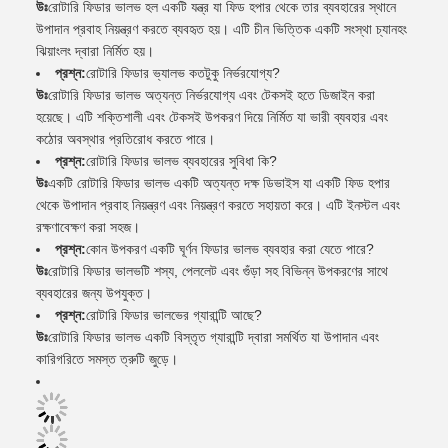
উঃ
রোটারি ফিডার ভালভ হল একটি যন্ত্র যা ফিড হপার থেকে তার ব্যবহারের স্থানে
উপাদান প্রবাহ নিয়ন্ত্রণ করতে ব্যবহৃত হয়। এটি চীন ভিত্তিক একটি সংস্থা চ্যানহং
ঝিয়াংলং দ্বারা নির্মিত হয়।
প্রশ্ন:
রোটারি ফিডার ভ্যালভ কতটুকু নির্ভরযোগ্য?
উঃ
রোটারি ফিডার ভালভ অত্যন্ত নির্ভরযোগ্য এবং টেকসই হতে ডিজাইন করা
হয়েছে। এটি শক্তিশালী এবং টেকসই উপকরণ দিয়ে নির্মিত যা ভারী ব্যবহার এবং
কঠোর অবস্থার প্রতিরোধ করতে পারে।
প্রশ্ন:
রোটারি ফিডার ভালভ ব্যবহারের সুবিধা কি?
উঃ
একটি রোটারি ফিডার ভালভ একটি অত্যন্ত দক্ষ ডিভাইস যা একটি ফিড হপার
থেকে উপাদান প্রবাহ নিয়ন্ত্রণ এবং নিয়ন্ত্রণ করতে সহায়তা করে। এটি ইনস্টল এবং
রক্ষণাবেক্ষণ করা সহজ।
প্রশ্ন:
কোন উপকরণ একটি ঘূর্ণন ফিডার ভালভ ব্যবহার করা যেতে পারে?
উঃ
রোটারি ফিডার ভালভটি শস্য, পেললেট এবং গুঁড়া সহ বিভিন্ন উপকরণের সাথে
ব্যবহারের জন্য উপযুক্ত।
প্রশ্ন:
রোটারি ফিডার ভালভের গ্যারান্টি আছে?
উঃ
রোটারি ফিডার ভালভ একটি বিস্তৃত গ্যারান্টি দ্বারা সমর্থিত যা উপাদান এবং
কারিগরিতে সমস্ত ত্রুটি জুড়ে।