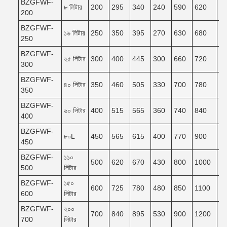
BZGFWF-
৮ লিটার
200
295
340
240
590
620
5
200
BZGFWF-
১৬ লিটার
250
350
395
270
630
680
6
250
BZGFWF-
২৫ লিটার
300
400
445
300
660
720
6
300
BZGFWF-
৪০ লিটার
350
460
505
330
700
780
7
350
BZGFWF-
৬০ লিটার
400
515
565
360
740
840
7
400
BZGFWF-
৮০L
450
565
615
400
770
900
8
450
BZGFWF-
১১০
500
620
670
430
800
1000
9
500
লিটার
BZGFWF-
১৫০
600
725
780
480
850
1100
9
600
লিটার
BZGFWF-
২০০
700
840
895
530
900
1200
1
700
লিটার