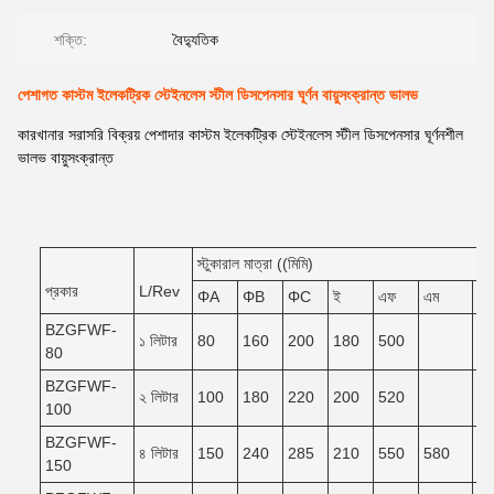
শক্তি:
বৈদ্যুতিক
পেশাগত কাস্টম ইলেকট্রিক স্টেইনলেস স্টীল ডিসপেনসার ঘূর্ণন বায়ুসংক্রান্ত ভালভ
কারখানার সরাসরি বিক্রয় পেশাদার কাস্টম ইলেকট্রিক স্টেইনলেস স্টীল ডিসপেনসার ঘূর্ণনশীল
ভালভ বায়ুসংক্রান্ত
স্টুকারাল মাত্রা ((মিমি)
প্রকার
L/Rev
ΦA
ΦB
ΦC
ই
এফ
এম
এন
BZGFWF-
১ লিটার
80
160
200
180
500
80
BZGFWF-
২ লিটার
100
180
220
200
520
100
BZGFWF-
৪ লিটার
150
240
285
210
550
580
5
150