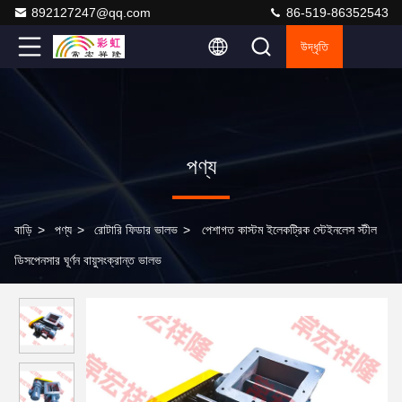
892127247@qq.com
86-519-86352543
উদ্ধৃতি
পণ্য
বাড়ি
>
পণ্য
>
রোটারি ফিডার ভালভ
>
পেশাগত কাস্টম ইলেকট্রিক স্টেইনলেস স্টীল
ডিসপেনসার ঘূর্ণন বায়ুসংক্রান্ত ভালভ