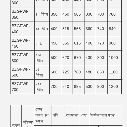
300
BZGFWF-
৪০ লিটার
350
460
505
330
700
780
7
350
BZGFWF-
৬০ লিটার
400
515
565
360
740
840
7
400
BZGFWF-
৮০L
450
565
615
400
770
900
8
450
BZGFWF-
১১০
500
620
670
430
800
1000
9
500
লিটার
BZGFWF-
১৫০
600
725
780
480
850
1100
9
600
লিটার
BZGFWF-
২০০
700
840
895
530
900
1200
1
700
লিটার
মোটর
মডেল এবং
গতি
তাপমাত্রা
ওজন
ইনস্টলেশনের মাত্রা
ক্ষমতা
ভলিউম/
প্রকার