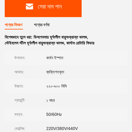
সেরা দাম পান
পণ্যের বিবরণ
পণ্যের বর্ণনা
বিশেষভাবে তুলে ধরা:
ডিসপেনসার ঘূর্ণনশীল বায়ুসংক্রান্ত ভালভ
,
স্টেইনলেস স্টীল ঘূর্ণনশীল বায়ুসংক্রান্ত ভালভ
,
কাস্টম রোটারি ফিডার
উপাদান:
কার্বন ইস্পাত
আকার:
ব্যক্তিগতকৃত
উচ্চতা:
২২০-৯০০ মিমি
গ্যারান্টি:
১ বছর
ঘনত্ব:
50/60Hz
ভোল্টেজ:
220V/380V/440V