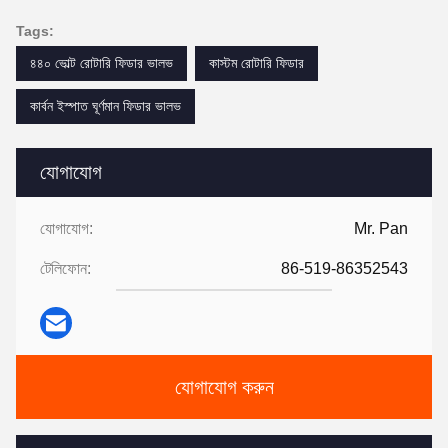
Tags:
৪৪০ ভোল্ট রোটারি ফিডার ভালভ
কাস্টম রোটারি ফিডার
কার্বন ইস্পাত ঘূর্ণমান ফিডার ভালভ
যোগাযোগ
যোগাযোগ:
Mr. Pan
টেলিফোন:
86-519-86352543
যোগাযোগ করুন