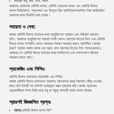
মিডিয়াঃ বায়ু, জল, তেল, গ্যাস
আমাদের রোটোলক রোটারি ভালভ, রোটারি এয়ারলক ভালভ এবং রোটারি ফিডার
ভালভ নির্ভরযোগ্য, শক্তসমর্থ এবং বিস্তৃত শিল্প অ্যাপ্লিকেশনগুলিতে উচ্চ কার্যকারিতা
প্রদানের জন্য ডিজাইন করা হয়েছে।
সহায়তা ও সেবা:
আমরা রোটারি ফিডার ভালভের জন্য প্রযুক্তিগত সহায়তা এবং পরিষেবা সরবরাহ
করি। আমাদের প্রযুক্তিগত সহায়তা দলটি কোনও প্রশ্নের উত্তর দিতে এবং রোটারি
ফিডার ভালভ সম্পর্কিত কোনও সমস্যার সমাধান সরবরাহ করতে প্রশিক্ষিত।আমরা
24/7 গ্রাহক সমর্থন অফার এবং দ্রুত কোন প্রশ্নের উত্তর দিতে পারেনএছাড়াও,
আমাদের দল রোটারি ফিডার ভালভের জন্য ইনস্টলেশন এবং রক্ষণাবেক্ষণ পরিষেবা
সরবরাহ করতে পারে।
প্যাকেজিং এবং শিপিংঃ
রোটারি ফিডার ভ্যালভের প্যাকেজিং এবং শিপিংঃ
আমরা রোটারি ফিডার ভ্যালভকে আমাদের গ্রাহকদের কাছে নিরাপদে পৌঁছে দেওয়ার
জন্য ফোম ইনসার্ট সহ টেকসই তরঙ্গযুক্ত বাক্সে প্যাকেজ করি।আমরা গ্রাহকের
প্রয়োজনীয়তা উপর নির্ভর করে বায়ু বা সমুদ্র মালবাহী দ্বারা ভালভ জাহাজ.
প্রায়শই জিজ্ঞাসিত প্রশ্নঃ
প্রশ্ন:
রোটারি ফিডার ভালভ কি?