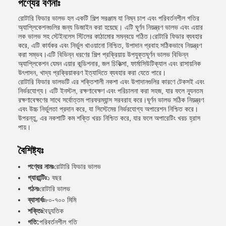
পণ্যের বর্ণনাঃ
রোটারি ফিডার ভালভ হল একটি শিল্প সরঞ্জাম যা নিম্ন চাপ এবং পরিবর্তনশীল গতির
অ্যাপ্লিকেশনগুলির জন্য ডিজাইন করা হয়েছে। এটি ঘূর্ণন নিয়ন্ত্রণ ভালভ এবং এয়ার
লক ভালভ সহ স্টেইনলেস স্টিলের কাঠামোর সমন্বয়ে গঠিত।রোটারি ফিডার ব্যবহার
করে, এটি কার্যকর এবং নির্ভুল খাওয়ানো নিশ্চিত, উপাদান প্রবাহ সঠিকভাবে নিয়ন্ত্রণ
করা সম্ভব।এটি বিভিন্ন ধরণের শিল্প প্রক্রিয়ায় উপযুক্তঘূর্ণন ভালভ বিভিন্ন
অ্যাপ্লিকেশন যেমন এয়ার কন্ডিশনার, জল চিকিত্সা, ফার্মাসিউটিক্যাল এবং রাসায়নিক
উৎপাদন, খাদ্য প্রক্রিয়াকরণ ইত্যাদিতে ব্যবহার করা যেতে পারে।
রোটারি ফিডার ভালভটি এর শক্তিশালী নকশা এবং উপাদানগুলির কারণে টেকসই এবং
নির্ভরযোগ্য। এটি ইনস্টল, রক্ষণাবেক্ষণ এবং পরিচালনা করা সহজ, যার ফলে ন্যূনতম
রক্ষণাবেক্ষণের সাথে সর্বোত্তম পারফরম্যান্স সরবরাহ করে।ঘূর্ণন ভালভ সঠিক নিয়ন্ত্রণ
এবং উচ্চ নির্ভুলতা প্রদান করে, যা সিস্টেমের নির্ভরযোগ্য অপারেশন নিশ্চিত করে।
উপরন্তু, এর নকশাটি কম শক্তি খরচ নিশ্চিত করে, যার ফলে অপারেটিং খরচ হ্রাস
পায়।
বৈশিষ্ট্যঃ
পণ্যের নামঃ
রোটারি ফিডার ভালভ
গ্যারান্টিঃ
১ বছর
গঠনঃ
রোটারি ভালভ
ব্যাসার্ধঃ
৮০-৭০০ মিমি
শক্তিঃ
বৈদ্যুতিক
গতি:
পরিবর্তনশীল গতি