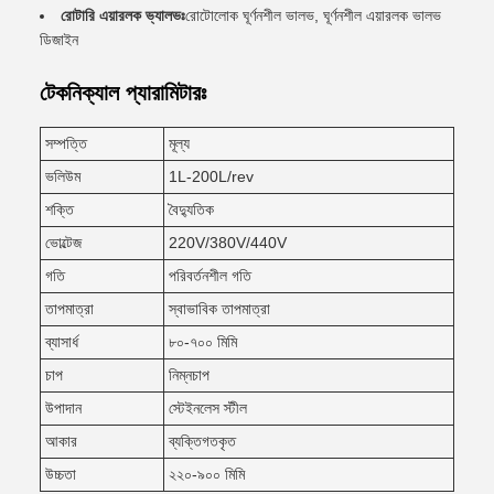
রোটারি এয়ারলক ভ্যালভঃ
রোটোলোক ঘূর্ণনশীল ভালভ, ঘূর্ণনশীল এয়ারলক ভালভ
ডিজাইন
টেকনিক্যাল প্যারামিটারঃ
সম্পত্তি
মূল্য
ভলিউম
1L-200L/rev
শক্তি
বৈদ্যুতিক
ভোল্টেজ
220V/380V/440V
গতি
পরিবর্তনশীল গতি
তাপমাত্রা
স্বাভাবিক তাপমাত্রা
ব্যাসার্ধ
৮০-৭০০ মিমি
চাপ
নিম্নচাপ
উপাদান
স্টেইনলেস স্টীল
আকার
ব্যক্তিগতকৃত
উচ্চতা
২২০-৯০০ মিমি