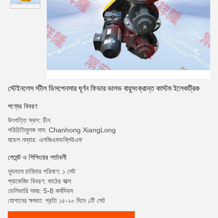
স্টেইনলেস স্টীল ডিসপেনসার ঘূর্ণন ফিডার ভালভ বায়ুসংক্রান্ত কাস্টম ইলেকট্রিক
পণ্যের বিবরণ
উৎপত্তি স্থল: চীন
পরিচিতিমুলক নাম: Chanhong XiangLong
মডেল নম্বার: এলজিএফডব্লিউএফ
পেমেন্ট ও শিপিংয়ের শর্তাবলী
ন্যূনতম চাহিদার পরিমাণ: ১ সেট
প্যাকেজিং বিবরণ: কাঠের বাক্স
ডেলিভারি সময়: 5-8 কর্মদিবস
যোগানের ক্ষমতা: প্রতি ১৫-২০ দিনে ১টি সেট