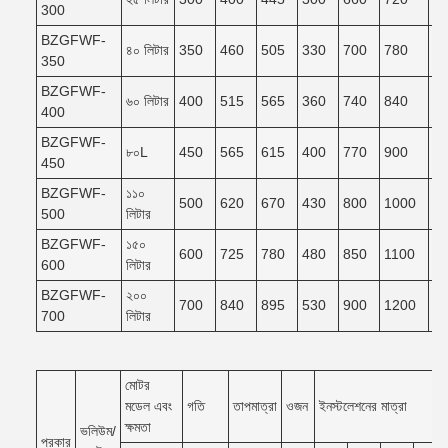
300
BZGFWF-
৪০ লিটার
350
460
505
330
700
780
7
350
BZGFWF-
৬০ লিটার
400
515
565
360
740
840
7
400
BZGFWF-
৮০L
450
565
615
400
770
900
8
450
BZGFWF-
১১০
500
620
670
430
800
1000
9
500
লিটার
BZGFWF-
১৫০
600
725
780
480
850
1100
9
600
লিটার
BZGFWF-
২০০
700
840
895
530
900
1200
1
700
লিটার
মোটর
মডেল এবং
গতি
তাপমাত্রা
ওজন
ইনস্টলেশনের মাত্রা
ক্ষমতা
ভলিউম/
প্রকার