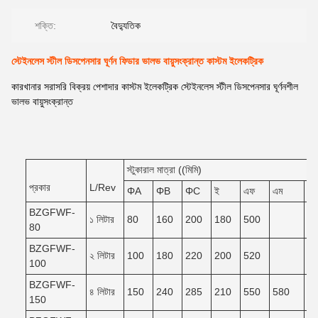
শক্তি:
বৈদ্যুতিক
স্টেইনলেস স্টীল ডিসপেনসার ঘূর্ণন ফিডার ভালভ বায়ুসংক্রান্ত কাস্টম ইলেকট্রিক
কারখানার সরাসরি বিক্রয় পেশাদার কাস্টম ইলেকট্রিক স্টেইনলেস স্টীল ডিসপেনসার ঘূর্ণনশীল
ভালভ বায়ুসংক্রান্ত
স্টুকারাল মাত্রা ((মিমি)
প্রকার
L/Rev
ΦA
ΦB
ΦC
ই
এফ
এম
এন
BZGFWF-
১ লিটার
80
160
200
180
500
80
BZGFWF-
২ লিটার
100
180
220
200
520
100
BZGFWF-
৪ লিটার
150
240
285
210
550
580
5
150