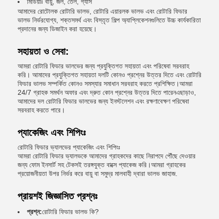
মিডিয়াঃ বায়ু, জল, তেল, গ্যাস
আমাদের রোটোলক রোটারি ভালভ, রোটারি এয়ারলক ভালভ এবং রোটারি ফিডার
ভালভ নির্ভরযোগ্য, শক্তসমর্থ এবং বিস্তৃত শিল্প অ্যাপ্লিকেশনগুলিতে উচ্চ কার্যকারিতা
প্রদানের জন্য ডিজাইন করা হয়েছে।
সহায়তা ও সেবা:
আমরা রোটারি ফিডার ভালভের জন্য প্রযুক্তিগত সহায়তা এবং পরিষেবা সরবরাহ
করি। আমাদের প্রযুক্তিগত সহায়তা দলটি কোনও প্রশ্নের উত্তর দিতে এবং রোটারি
ফিডার ভালভ সম্পর্কিত কোনও সমস্যার সমাধান সরবরাহ করতে প্রশিক্ষিত।আমরা
24/7 গ্রাহক সমর্থন অফার এবং দ্রুত কোন প্রশ্নের উত্তর দিতে পারেনএছাড়াও,
আমাদের দল রোটারি ফিডার ভালভের জন্য ইনস্টলেশন এবং রক্ষণাবেক্ষণ পরিষেবা
সরবরাহ করতে পারে।
প্যাকেজিং এবং শিপিংঃ
রোটারি ফিডার ভ্যালভের প্যাকেজিং এবং শিপিংঃ
আমরা রোটারি ফিডার ভ্যালভকে আমাদের গ্রাহকদের কাছে নিরাপদে পৌঁছে দেওয়ার
জন্য ফোম ইনসার্ট সহ টেকসই তরঙ্গযুক্ত বাক্সে প্যাকেজ করি।আমরা গ্রাহকের
প্রয়োজনীয়তা উপর নির্ভর করে বায়ু বা সমুদ্র মালবাহী দ্বারা ভালভ জাহাজ.
প্রায়শই জিজ্ঞাসিত প্রশ্নঃ
প্রশ্ন:
রোটারি ফিডার ভালভ কি?