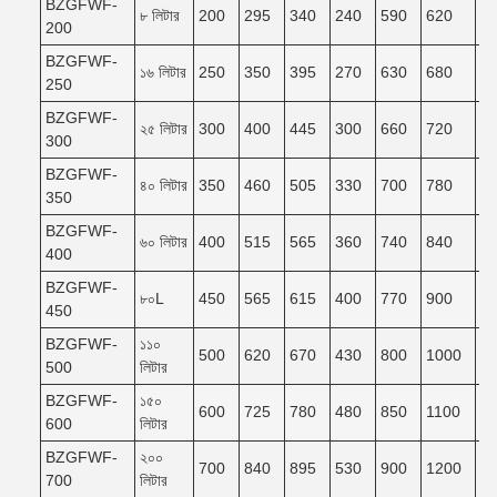
BZGFWF-
৮ লিটার
200
295
340
240
590
620
5
200
BZGFWF-
১৬ লিটার
250
350
395
270
630
680
6
250
BZGFWF-
২৫ লিটার
300
400
445
300
660
720
6
300
BZGFWF-
৪০ লিটার
350
460
505
330
700
780
7
350
BZGFWF-
৬০ লিটার
400
515
565
360
740
840
7
400
BZGFWF-
৮০L
450
565
615
400
770
900
8
450
BZGFWF-
১১০
500
620
670
430
800
1000
9
500
লিটার
BZGFWF-
১৫০
600
725
780
480
850
1100
9
600
লিটার
BZGFWF-
২০০
700
840
895
530
900
1200
1
700
লিটার