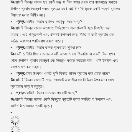
উঃ
রোটারি ফিডার ভালভ হল একটি যন্ত্র যা ফিড হপার থেকে তার ব্যবহারের স্থানে
উপাদান প্রবাহ নিয়ন্ত্রণ করতে ব্যবহৃত হয়। এটি চীন ভিত্তিক একটি সংস্থা চ্যানহং
ঝিয়াংলং দ্বারা নির্মিত হয়।
প্রশ্ন:
রোটারি ফিডার ভ্যালভ কতটুকু নির্ভরযোগ্য?
উঃ
রোটারি ফিডার ভালভ অত্যন্ত নির্ভরযোগ্য এবং টেকসই হতে ডিজাইন করা
হয়েছে। এটি শক্তিশালী এবং টেকসই উপকরণ দিয়ে নির্মিত যা ভারী ব্যবহার এবং
কঠোর অবস্থার প্রতিরোধ করতে পারে।
প্রশ্ন:
রোটারি ফিডার ভালভ ব্যবহারের সুবিধা কি?
উঃ
একটি রোটারি ফিডার ভালভ একটি অত্যন্ত দক্ষ ডিভাইস যা একটি ফিড হপার
থেকে উপাদান প্রবাহ নিয়ন্ত্রণ এবং নিয়ন্ত্রণ করতে সহায়তা করে। এটি ইনস্টল এবং
রক্ষণাবেক্ষণ করা সহজ।
প্রশ্ন:
কোন উপকরণ একটি ঘূর্ণন ফিডার ভালভ ব্যবহার করা যেতে পারে?
উঃ
রোটারি ফিডার ভালভটি শস্য, পেললেট এবং গুঁড়া সহ বিভিন্ন উপকরণের সাথে
ব্যবহারের জন্য উপযুক্ত।
প্রশ্ন:
রোটারি ফিডার ভালভের গ্যারান্টি আছে?
উঃ
রোটারি ফিডার ভালভ একটি বিস্তৃত গ্যারান্টি দ্বারা সমর্থিত যা উপাদান এবং
কারিগরিতে সমস্ত ত্রুটি জুড়ে।