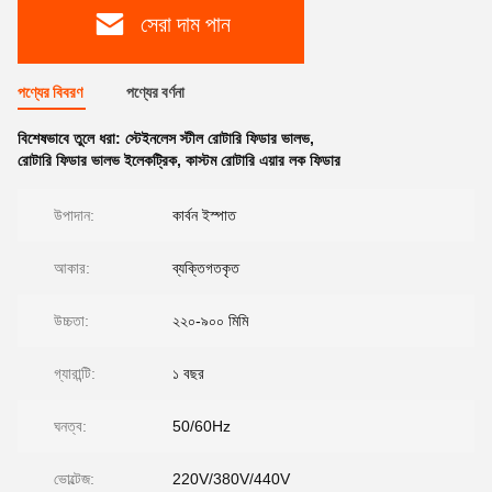
সেরা দাম পান
পণ্যের বিবরণ
পণ্যের বর্ণনা
বিশেষভাবে তুলে ধরা:
স্টেইনলেস স্টীল রোটারি ফিডার ভালভ
,
রোটারি ফিডার ভালভ ইলেকট্রিক
,
কাস্টম রোটারি এয়ার লক ফিডার
উপাদান:
কার্বন ইস্পাত
আকার:
ব্যক্তিগতকৃত
উচ্চতা:
২২০-৯০০ মিমি
গ্যারান্টি:
১ বছর
ঘনত্ব:
50/60Hz
ভোল্টেজ:
220V/380V/440V