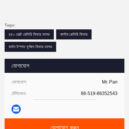
Tags:
৪৪০ ভোল্ট রোটারি ফিডার ভালভ
কাস্টম রোটারি ফিডার
কার্বন ইস্পাত ঘূর্ণমান ফিডার ভালভ
যোগাযোগ
যোগাযোগ:
Mr. Pan
টেলিফোন:
86-519-86352543
যোগাযোগ করুন