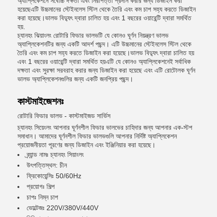
অ্যাপ্লিকেশনে সর্বোচ্চ দক্ষতা এবং নিরাপত্তা প্রদান করার জন্য ডিজাইন করা
হয়েছেএটি উচ্চমানের স্টেইনলেস স্টিল থেকে তৈরি এবং কম চাপ সহ্য করতে ডিজাইন
করা হয়েছে।ভালভ বিদ্যুৎ দ্বারা চালিত হয় এবং 1 বছরের ওয়ারেন্টি দ্বারা সমর্থিত
হয়.
চ্যানহং ঝিয়াংলং রোটারি ফিডার ভালভটি যে কোনও ঘূর্ণন নিয়ন্ত্রণ ভালভ
অ্যাপ্লিকেশনটির জন্য একটি আদর্শ পছন্দ। এটি উচ্চমানের স্টেইনলেস স্টিল থেকে
তৈরি এবং কম চাপ সহ্য করতে ডিজাইন করা হয়েছে।ভালভ বিদ্যুৎ দ্বারা চালিত হয়
এবং 1 বছরের ওয়ারেন্টি দ্বারা সমর্থিত হয়এটি যে কোনও অ্যাপ্লিকেশনেই সর্বাধিক
দক্ষতা এবং সুরক্ষা সরবরাহ করার জন্য ডিজাইন করা হয়েছে এবং এটি রোটোলক ঘূর্ণন
ভালভ অ্যাপ্লিকেশনগুলির জন্য একটি জনপ্রিয় পছন্দ।
কাস্টমাইজেশনঃ
রোটারি ফিডার ভালভ - কাস্টমাইজড সার্ভিস
চ্যানহং সিয়েংলং আপনার ঘূর্ণনশীল ফিডার ভালভের চাহিদার জন্য আপনার এক-স্টপ
সমাধান। আমাদের ঘূর্ণনশীল ফিডার ভালভগুলি আপনার নির্দিষ্ট অ্যাপ্লিকেশন
প্রয়োজনীয়তা পূরণের জন্য ডিজাইন এবং ইঞ্জিনিয়ার করা হয়েছে।
ব্র্যান্ড নামঃ চ্যানহং সিয়াংলং
উৎপত্তিস্থল: চীন
ফ্রিকোয়েন্সিঃ 50/60Hz
প্রয়োগঃ শিল্প
চাপঃ নিম্ন চাপ
ভোল্টেজঃ 220V/380V/440V