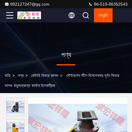
892127247@qq.com
86-519-86352543
উদ্ধৃতি
পণ্য
বাড়ি
>
পণ্য
>
রোটারি ফিডার ভালভ
>
স্টেইনলেস স্টীল ডিসপেনসার ঘূর্ণন ফিডার
ভালভ বায়ুসংক্রান্ত কাস্টম ইলেকট্রিক