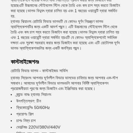
অ্যাপ্লিকেশনে সর্বোচ্চ দক্ষতা এবং নিরাপত্তা প্রদান করার জন্য ডিজাইন করা
হয়েছেএটি উচ্চমানের স্টেইনলেস স্টিল থেকে তৈরি এবং কম চাপ সহ্য করতে ডিজাইন
করা হয়েছে।ভালভ বিদ্যুৎ দ্বারা চালিত হয় এবং 1 বছরের ওয়ারেন্টি দ্বারা সমর্থিত
হয়.
চ্যানহং ঝিয়াংলং রোটারি ফিডার ভালভটি যে কোনও ঘূর্ণন নিয়ন্ত্রণ ভালভ
অ্যাপ্লিকেশনটির জন্য একটি আদর্শ পছন্দ। এটি উচ্চমানের স্টেইনলেস স্টিল থেকে
তৈরি এবং কম চাপ সহ্য করতে ডিজাইন করা হয়েছে।ভালভ বিদ্যুৎ দ্বারা চালিত হয়
এবং 1 বছরের ওয়ারেন্টি দ্বারা সমর্থিত হয়এটি যে কোনও অ্যাপ্লিকেশনেই সর্বাধিক
দক্ষতা এবং সুরক্ষা সরবরাহ করার জন্য ডিজাইন করা হয়েছে এবং এটি রোটোলক ঘূর্ণন
ভালভ অ্যাপ্লিকেশনগুলির জন্য একটি জনপ্রিয় পছন্দ।
কাস্টমাইজেশনঃ
রোটারি ফিডার ভালভ - কাস্টমাইজড সার্ভিস
চ্যানহং সিয়েংলং আপনার ঘূর্ণনশীল ফিডার ভালভের চাহিদার জন্য আপনার এক-স্টপ
সমাধান। আমাদের ঘূর্ণনশীল ফিডার ভালভগুলি আপনার নির্দিষ্ট অ্যাপ্লিকেশন
প্রয়োজনীয়তা পূরণের জন্য ডিজাইন এবং ইঞ্জিনিয়ার করা হয়েছে।
ব্র্যান্ড নামঃ চ্যানহং সিয়াংলং
উৎপত্তিস্থল: চীন
ফ্রিকোয়েন্সিঃ 50/60Hz
প্রয়োগঃ শিল্প
চাপঃ নিম্ন চাপ
ভোল্টেজঃ 220V/380V/440V