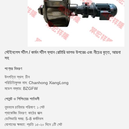
স্টেইনলেস স্টীল / কার্বন স্টীল ফ্যান রোটারি ভালভ উপরের এবং নীচের বৃত্ত, আয়না
সহ
পণ্যের বিবরণ
উৎপত্তি স্থল: চীন
পরিচিতিমুলক নাম: Chanhong XiangLong
মডেল নম্বার: BZGFW
পেমেন্ট ও শিপিংয়ের শর্তাবলী
ন্যূনতম চাহিদার পরিমাণ: ১ সেট
প্যাকেজিং বিবরণ: কাঠের বাক্স
ডেলিভারি সময়: 5-8 কর্মদিবস
যোগানের ক্ষমতা: প্রতি ১৫-২০ দিনে ১টি সেট