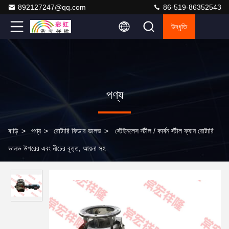
892127247@qq.com
86-519-86352543
উদ্ধৃতি
পণ্য
বাড়ি
>
পণ্য
>
রোটারি ফিডার ভালভ
>
স্টেইনলেস স্টীল / কার্বন স্টীল ফ্যান রোটারি
ভালভ উপরের এবং নীচের বৃত্ত, আয়না সহ