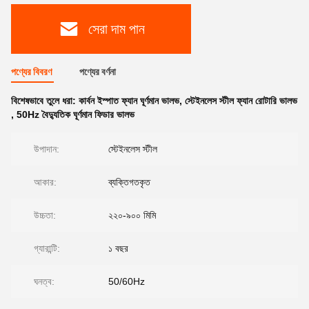
সেরা দাম পান
পণ্যের বিবরণ
পণ্যের বর্ণনা
বিশেষভাবে তুলে ধরা:
কার্বন ইস্পাত ফ্যান ঘূর্ণমান ভালভ
,
স্টেইনলেস স্টীল ফ্যান রোটারি ভালভ
,
50Hz বৈদ্যুতিক ঘূর্ণমান ফিডার ভালভ
উপাদান:
স্টেইনলেস স্টীল
আকার:
ব্যক্তিগতকৃত
উচ্চতা:
২২০-৯০০ মিমি
গ্যারান্টি:
১ বছর
ঘনত্ব:
50/60Hz