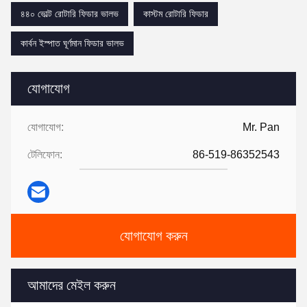
৪৪০ ভোল্ট রোটারি ফিডার ভালভ
কাস্টম রোটারি ফিডার
কার্বন ইস্পাত ঘূর্ণমান ফিডার ভালভ
যোগাযোগ
যোগাযোগ:
Mr. Pan
টেলিফোন:
86-519-86352543
যোগাযোগ করুন
আমাদের মেইল ​​করুন