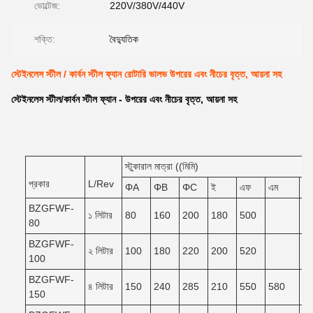
ভোল্টেজ:
220V/380V/440V
শক্তি:
বৈদ্যুতিক
স্টেইনলেস স্টীল / কার্বন স্টীল ফ্যান রোটারি ভালভ উপরের এবং নীচের বৃত্ত, আয়না সহ
স্টেইনলেস স্টীল/কার্বন স্টীল ফ্যান - উপরের এবং নীচের বৃত্ত, আয়না সহ
স্টুকারাল মাত্রা ((মিমি)
প্রকার
L/Rev
ΦA
ΦB
ΦC
ই
এফ
এম
এন
BZGFWF-
১ লিটার
80
160
200
180
500
80
BZGFWF-
২ লিটার
100
180
220
200
520
100
BZGFWF-
৪ লিটার
150
240
285
210
550
580
5
150