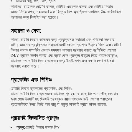
মিডিয়াঃ বায়ু, জল, তেল, গ্যাস
আমাদের রোটোলক রোটারি ভালভ, রোটারি এয়ারলক ভালভ এবং রোটারি ফিডার
ভালভ নির্ভরযোগ্য, শক্তসমর্থ এবং বিস্তৃত শিল্প অ্যাপ্লিকেশনগুলিতে উচ্চ কার্যকারিতা
প্রদানের জন্য ডিজাইন করা হয়েছে।
সহায়তা ও সেবা:
আমরা রোটারি ফিডার ভালভের জন্য প্রযুক্তিগত সহায়তা এবং পরিষেবা সরবরাহ
করি। আমাদের প্রযুক্তিগত সহায়তা দলটি কোনও প্রশ্নের উত্তর দিতে এবং রোটারি
ফিডার ভালভ সম্পর্কিত কোনও সমস্যার সমাধান সরবরাহ করতে প্রশিক্ষিত।আমরা
24/7 গ্রাহক সমর্থন অফার এবং দ্রুত কোন প্রশ্নের উত্তর দিতে পারেনএছাড়াও,
আমাদের দল রোটারি ফিডার ভালভের জন্য ইনস্টলেশন এবং রক্ষণাবেক্ষণ পরিষেবা
সরবরাহ করতে পারে।
প্যাকেজিং এবং শিপিংঃ
রোটারি ফিডার ভ্যালভের প্যাকেজিং এবং শিপিংঃ
আমরা রোটারি ফিডার ভ্যালভকে আমাদের গ্রাহকদের কাছে নিরাপদে পৌঁছে দেওয়ার
জন্য ফোম ইনসার্ট সহ টেকসই তরঙ্গযুক্ত বাক্সে প্যাকেজ করি।আমরা গ্রাহকের
প্রয়োজনীয়তা উপর নির্ভর করে বায়ু বা সমুদ্র মালবাহী দ্বারা ভালভ জাহাজ.
প্রায়শই জিজ্ঞাসিত প্রশ্নঃ
প্রশ্ন:
রোটারি ফিডার ভালভ কি?