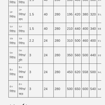
লিটার
লিটার
১৮
১৮
লিটার/
1.5
40
280
195
420
380
320
৪২০*
লিটার
মাস
২০
২০
1.5
40
280
210
440
400
340
৪৪০*
লিটার
লিটার
২৬
২৬
2.2
24
280
310
500
460
400
৫১০*
লিটার
লিটার
৩০
৩০
লিটার/
3
24
280
350
560
500
440
৫৫০*
লিটার
ঘন্টা
৪০
৪০
লিটার/
3
24
280
450
620
558
500
৬২০*
লিটার
বছর
৫০
৫০
লিটার/
3
24
280
500
650
600
540
৬৫০*
লিটার
বছর