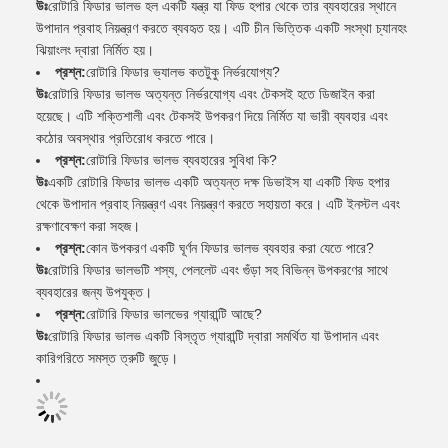
উঃ
রোটারি ফিডার ভালভ হল একটি যন্ত্র যা ফিড হপার থেকে তার ব্যবহারের স্থানে
উপাদান প্রবাহ নিয়ন্ত্রণ করতে ব্যবহৃত হয়। এটি চীন ভিত্তিক একটি সংস্থা চ্যানহং
ঝিয়াংলং দ্বারা নির্মিত হয়।
প্রশ্ন:
রোটারি ফিডার ভ্যালভ কতটুকু নির্ভরযোগ্য?
উঃ
রোটারি ফিডার ভালভ অত্যন্ত নির্ভরযোগ্য এবং টেকসই হতে ডিজাইন করা
হয়েছে। এটি শক্তিশালী এবং টেকসই উপকরণ দিয়ে নির্মিত যা ভারী ব্যবহার এবং
কঠোর অবস্থার প্রতিরোধ করতে পারে।
প্রশ্ন:
রোটারি ফিডার ভালভ ব্যবহারের সুবিধা কি?
উঃ
একটি রোটারি ফিডার ভালভ একটি অত্যন্ত দক্ষ ডিভাইস যা একটি ফিড হপার
থেকে উপাদান প্রবাহ নিয়ন্ত্রণ এবং নিয়ন্ত্রণ করতে সহায়তা করে। এটি ইনস্টল এবং
রক্ষণাবেক্ষণ করা সহজ।
প্রশ্ন:
কোন উপকরণ একটি ঘূর্ণন ফিডার ভালভ ব্যবহার করা যেতে পারে?
উঃ
রোটারি ফিডার ভালভটি শস্য, পেললেট এবং গুঁড়া সহ বিভিন্ন উপকরণের সাথে
ব্যবহারের জন্য উপযুক্ত।
প্রশ্ন:
রোটারি ফিডার ভালভের গ্যারান্টি আছে?
উঃ
রোটারি ফিডার ভালভ একটি বিস্তৃত গ্যারান্টি দ্বারা সমর্থিত যা উপাদান এবং
কারিগরিতে সমস্ত ত্রুটি জুড়ে।