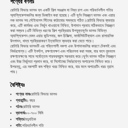
পণ্যের বর্ণনাঃ
রোটারি ফিডার ভালভ হল একটি শিল্প সরঞ্জাম যা নিম্ন চাপ এবং পরিবর্তনশীল গতির
অ্যাপ্লিকেশনগুলির জন্য ডিজাইন করা হয়েছে। এটি ঘূর্ণন নিয়ন্ত্রণ ভালভ এবং এয়ার
লক ভালভ সহ স্টেইনলেস স্টিলের কাঠামোর সমন্বয়ে গঠিত।রোটারি ফিডার ব্যবহার
করে, এটি কার্যকর এবং নির্ভুল খাওয়ানো নিশ্চিত, উপাদান প্রবাহ সঠিকভাবে নিয়ন্ত্রণ
করা সম্ভব।এটি বিভিন্ন ধরণের শিল্প প্রক্রিয়ায় উপযুক্তঘূর্ণন ভালভ বিভিন্ন
অ্যাপ্লিকেশন যেমন এয়ার কন্ডিশনার, জল চিকিত্সা, ফার্মাসিউটিক্যাল এবং রাসায়নিক
উৎপাদন, খাদ্য প্রক্রিয়াকরণ ইত্যাদিতে ব্যবহার করা যেতে পারে।
রোটারি ফিডার ভালভটি এর শক্তিশালী নকশা এবং উপাদানগুলির কারণে টেকসই এবং
নির্ভরযোগ্য। এটি ইনস্টল, রক্ষণাবেক্ষণ এবং পরিচালনা করা সহজ, যার ফলে ন্যূনতম
রক্ষণাবেক্ষণের সাথে সর্বোত্তম পারফরম্যান্স সরবরাহ করে।ঘূর্ণন ভালভ সঠিক নিয়ন্ত্রণ
এবং উচ্চ নির্ভুলতা প্রদান করে, যা সিস্টেমের নির্ভরযোগ্য অপারেশন নিশ্চিত করে।
উপরন্তু, এর নকশাটি কম শক্তি খরচ নিশ্চিত করে, যার ফলে অপারেটিং খরচ হ্রাস
পায়।
বৈশিষ্ট্যঃ
পণ্যের নামঃ
রোটারি ফিডার ভালভ
গ্যারান্টিঃ
১ বছর
গঠনঃ
রোটারি ভালভ
ব্যাসার্ধঃ
৮০-৭০০ মিমি
শক্তিঃ
বৈদ্যুতিক
গতি:
পরিবর্তনশীল গতি