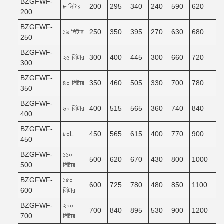
BZGFWF-
৮ লিটার
200
295
340
240
590
620
5
200
BZGFWF-
১৬ লিটার
250
350
395
270
630
680
6
250
BZGFWF-
২৫ লিটার
300
400
445
300
660
720
6
300
BZGFWF-
৪০ লিটার
350
460
505
330
700
780
7
350
BZGFWF-
৬০ লিটার
400
515
565
360
740
840
7
400
BZGFWF-
৮০L
450
565
615
400
770
900
8
450
BZGFWF-
১১০
500
620
670
430
800
1000
9
500
লিটার
BZGFWF-
১৫০
600
725
780
480
850
1100
9
600
লিটার
BZGFWF-
২০০
700
840
895
530
900
1200
1
700
লিটার