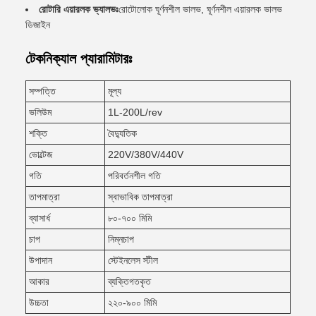
রোটারি এয়ারলক ভ্যালভঃ
রোটোলোক ঘূর্ণনশীল ভালভ, ঘূর্ণনশীল এয়ারলক ভালভ
ডিজাইন
টেকনিক্যাল প্যারামিটারঃ
সম্পত্তি
মূল্য
ভলিউম
1L-200L/rev
শক্তি
বৈদ্যুতিক
ভোল্টেজ
220V/380V/440V
গতি
পরিবর্তনশীল গতি
তাপমাত্রা
স্বাভাবিক তাপমাত্রা
ব্যাসার্ধ
৮০-৭০০ মিমি
চাপ
নিম্নচাপ
উপাদান
স্টেইনলেস স্টীল
আকার
ব্যক্তিগতকৃত
উচ্চতা
২২০-৯০০ মিমি