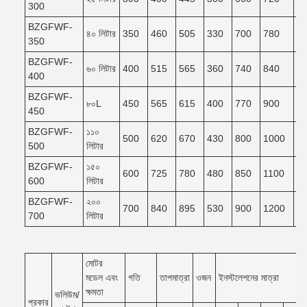
300
BZGFWF-
৪০ লিটার
350
460
505
330
700
780
7
350
BZGFWF-
৬০ লিটার
400
515
565
360
740
840
7
400
BZGFWF-
৮০L
450
565
615
400
770
900
8
450
BZGFWF-
১১০
500
620
670
430
800
1000
9
500
লিটার
BZGFWF-
১৫০
600
725
780
480
850
1100
9
600
লিটার
BZGFWF-
২০০
700
840
895
530
900
1200
1
700
লিটার
মোটর
মডেল এবং
গতি
তাপমাত্রা
ওজন
ইনস্টলেশনের মাত্রা
ক্ষমতা
ভলিউম/
প্রকার